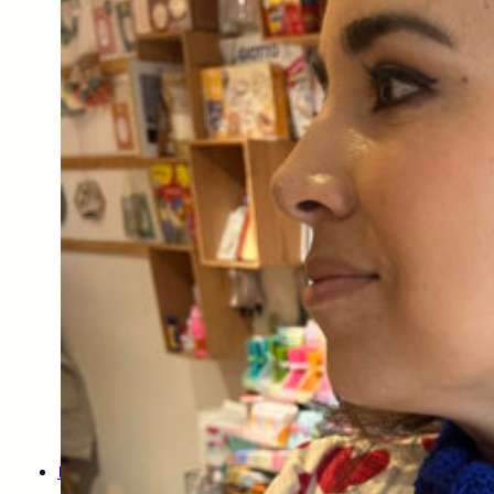
France
Duval
Stalla
Tissus
Eglantine
Et
Zoé
Tissus
Fableism
Tissus
Vichy
Tissus
Frou-
Frou
Tissus
De
Noël
Tissus
Unis
Thermocollants
Et
Décos
Couture
Laine