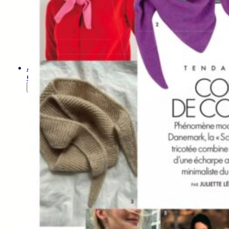
D.I.Y.
Kits
Tricot
Ou
Crochet
Petit
Matériel
Ateliers
Créatifs
Ateliers
Créatifs
Enfants
(3
– 6
Ans)
Ateliers
Créatifs
Enfants
(7-
10
Ans)
Ateliers
Créatifs
Enfants