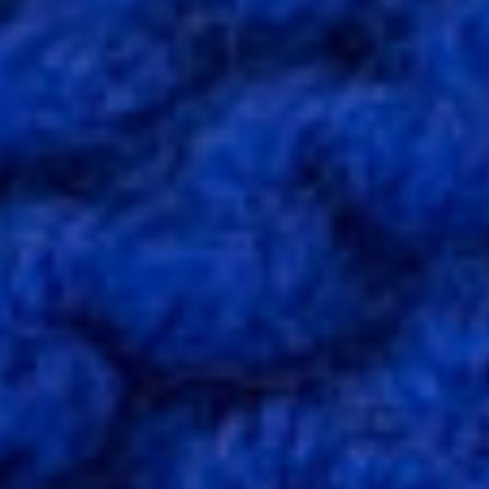
London
Tissus
AGF
Tissus
Riley
Blake
Tissus
Atelier
Brunette
Tissus
Alexander
Henry
Tissus
Cotton
+
Steel
Tissus
Dashwood
Studios
Tissus
Mona
Luna
Tissus
Kokka
Tissus