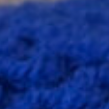
Français
Tissus
Européens
Jersey
Et
Sweat
Tissus
Mind
The
Maker
Lin
Lainage
Et
Jacquard
Rubans
Et
Galons
Soie
Toiles
Cirées
Tissus
Matelassés
Tissus
Liberty
Of