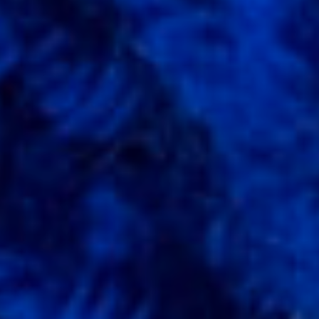
Créatifs
Cricut
Kits
Bijoux
Kits
Broderie
Kits
Créatif
Couture
Kits
Créatifs
Augustine
Et
Balthazar
Kits
D.I.Y.
Kits
Tricot
Ou
Crochet
Petit
Matériel
Ateliers
Créatifs