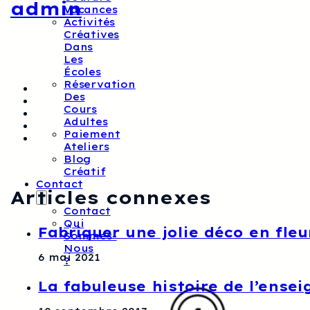
admin
Vacances
Activités
Créatives
Dans
Les
Écoles
Réservation
Des
Cours
Adultes
Paiement
Ateliers
Blog
Créatif
Contact
Articles connexes
Contact
Qui
Fabriquer une jolie déco en fle
Sommes-
Nous
6 mai 2021
?
La fabuleuse histoire de l’ense