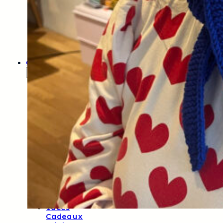
Aiguilles
Et
Crochets
Cotons
Fils
Créatifs
Laines
Cadeaux
Bons
Cadeaux
Idées
Cadeaux
3-6
Ans
Idées
Cadeaux
6-
10
Ans
Idées
Cadeaux
Ados
Idées
Cadeaux