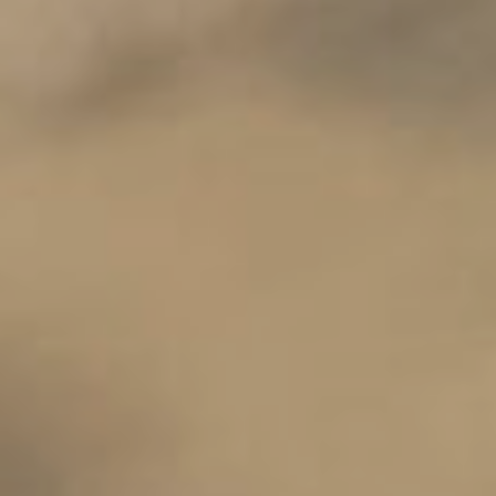
Augustine
&
Balthazar
Kits
Créatifs
Augustine
Et
Balthazar
Patrons
De
Couture
Patrons
De
Couture
Augustine
Et
Balthazar
Livres
Couture,
Tricot
Et
D.I.Y.
Magazines
Ottobre