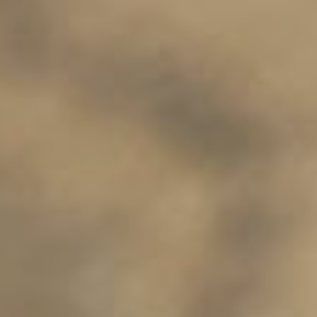
Patrons
De
Couture
Aime
Comme
Marie
Patrons
De
Couture
Deer
And
Doe
Patrons
De
Couture
Ikatee
Patrons
De
Couture
Louis
Antoinette
Patrons
De
Couture
Madame