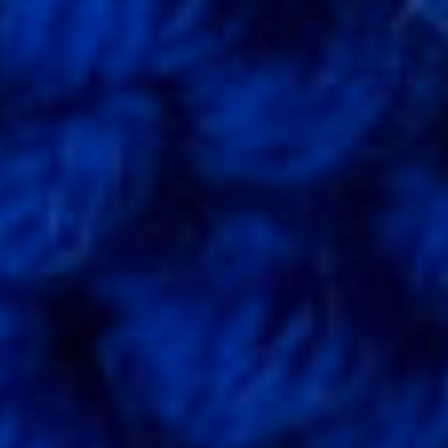
Ateliers
Créatifs
Enfants
(3
– 6
Ans)
Ateliers
Créatifs
Enfants
(7-
10
Ans)
Ateliers
Créatifs
Enfants
(10
Ans
Et
Plus)
Ateliers
Couture
Pour
Adultes
Ateliers