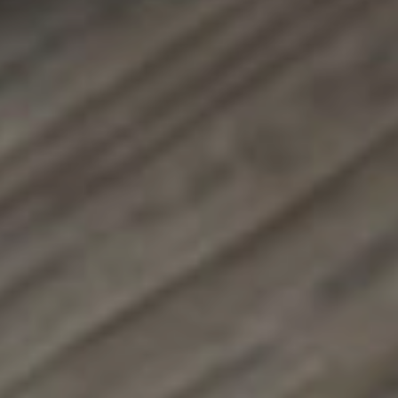
Augustine
Et
Balthazar
Livres
Couture,
Tricot
Et
D.I.Y.
Magazines
Ottobre
Patrons
De
Couture
Aime
Comme
Marie
Patrons
De
Couture
Deer
And
Doe
Patrons
De
Couture