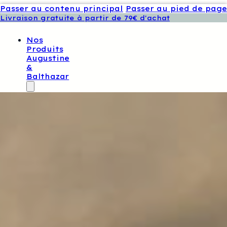
Passer au contenu principal
Passer au pied de page
Livraison gratuite à partir de 79€ d'achat
Nos
Produits
Augustine
&
Balthazar
Tissus
Exclusifs
Augustine
Et
Balthazar
Patrons
De
Couture
Augustine
Et
Balthazar
Boutons
Et
Étiquettes