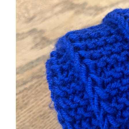
Galons
Soie
Toiles
Cirées
Tissus
Matelassés
Tissus
Liberty
Of
London
Tissus
AGF
Tissus
Riley
Blake
Tissus
Atelier
Brunette
Tissus
Alexander
Henry
Tissus
Cotton
+
Steel