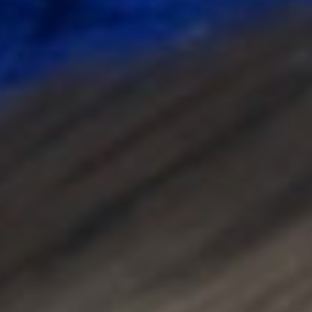
Patrons
De
Couture
Augustine
Et
Balthazar
Boutons
Et
Étiquettes
Augustine
&
Balthazar
Kits
Créatifs
Augustine
Et
Balthazar
Patrons
De
Couture
Patrons
De
Couture