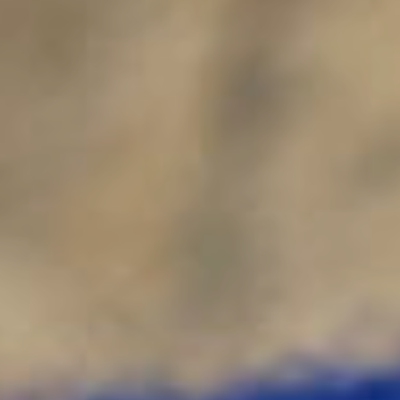
Maman
Patrons
De
Couture
Maison
Fauve
Patrons
De
Couture
Super
Bison
Tissus
Tissus
Exclusifs
Augustine
Et
Balthazar
Tissus
CSF
Tissus
Oekotex
Tissus
GOTS
Tissus