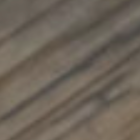
Ikatee
Patrons
De
Couture
Louis
Antoinette
Patrons
De
Couture
Madame
Maman
Patrons
De
Couture
Maison
Fauve
Patrons
De
Couture
Super
Bison
Tissus
Tissus
Exclusifs
Augustine