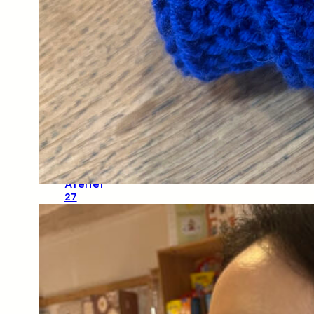
Tissus
Dashwood
Studios
Tissus
Mona
Luna
Tissus
Kokka
Tissus
Cloud9
Tissus
Lise
Tailor
Tissus
Atelier
27
Tissus
Rico
Design
Tissus
Katia
Tissus
Fibre
Mood
Tissus