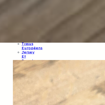
Et
Balthazar
Tissus
CSF
Tissus
Oekotex
Tissus
GOTS
Tissus
Français
Tissus
Européens
Jersey
Et
Sweat
Tissus
Mind
The
Maker
Lin
Lainage
Et
Jacquard
Rubans
Et