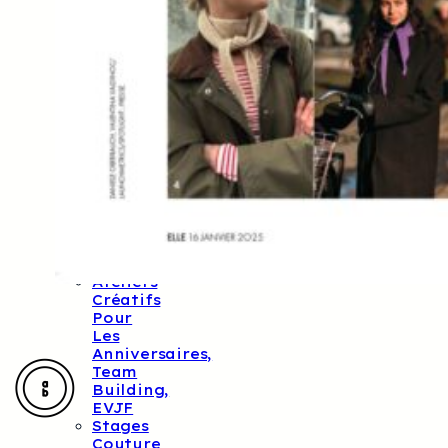
(10
Ans
Et
Plus)
Ateliers
Couture
Pour
Adultes
Ateliers
Tricot/crochet
Pour
Adultes
Nos
Samedis
Créatifs
Ateliers
Créatifs
Pour
Les
Anniversaires,
Team
Building,
EVJF
Stages
Couture