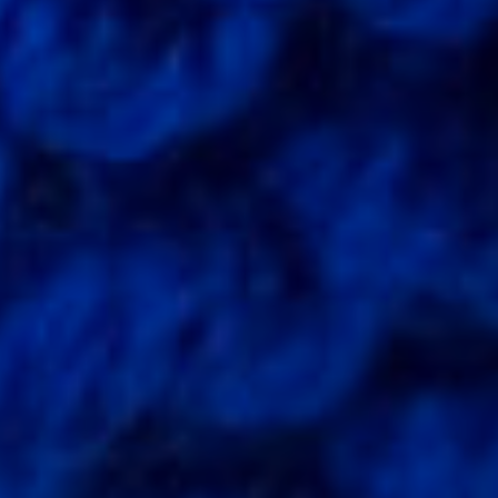
Tricot/crochet
Pour
Adultes
Nos
Samedis
Créatifs
Ateliers
Créatifs
Pour
Les
Anniversaires,
Team
Building,
EVJF
Stages
Couture
Vacances
Activités
Créatives
Dans
Les
Écoles
Réservation
Des
Cours