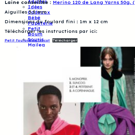
Adultes
Laine conseillée
:
Merino 120 de Lang Yarns 50g. (
Idées
Aiguilles 3,5 mm
Cadeaux
Bébé
Dimensions du foulard fini : 1m x 12 cm
Papèterie
Petit
Télécharger les instructions par ici:
Boum
Souris
Petit foulard au tricot
Télécharger
Maileg
Kits
Créatifs
Cricut
Kits
Bijoux
Kits
Broderie
Kits
Créatif
Couture
Kits
Créatifs
Augustine
Et
Balthazar
Kits