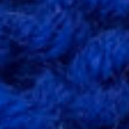
Cloud9
Tissus
Lise
Tailor
Tissus
Atelier
27
Tissus
Rico
Design
Tissus
Katia
Tissus
Fibre
Mood
Tissus
France
Duval
Stalla
Tissus
Eglantine
Et
Zoé
Tissus
Fableism