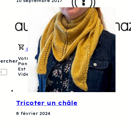
10 septembre 2017
0
Votre
ercher
Panier
Est
ercher
Vide.
Tricoter un châle
8 février 2024