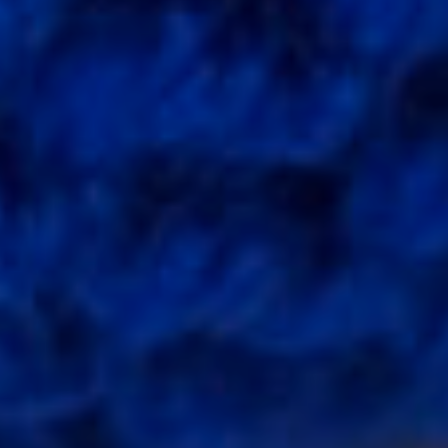
Adultes
Paiement
Ateliers
Blog
Créatif
Contact
Contact
Qui
Sommes-
Nous
?
Nos
Produits
Augustine
&
Balthazar
Tissus
Exclusifs
Augustine
Et
Balthazar