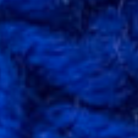
Tissus
Vichy
Tissus
Frou-
Frou
Tissus
De
Noël
Tissus
Unis
Thermocollants
Et
Décos
Couture
Laine
Aiguilles
Et
Crochets
Cotons
Fils
Créatifs
Laines
Cadeaux
Bons