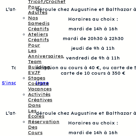
Tricot/crochet
Pour
L’atelier se déroule chez Augustine et Balthazar à
Adultes
Nos
Horaires au choix :
Samedis
Créatifs
mardi de 14h à 16h
Ateliers
mardi de 20h30 à 22h30
Créatifs
Pour
jeudi de 9h à 11h
Les
Anniversaires,
vendredi de 9h à 11h
Team
Building,
Tarif : Inscription au cours à 40 €, ou carte de 
EVJF
carte de 10 cours à 350 €
Stages
S'inscrire en ligne
Couture
Vacances
Activités
Créatives
Dans
Les
L’atelier se déroule chez Augustine et Balthazar à
Écoles
Réservation
Horaires au choix :
Des
Cours
mardi de 14h à 16h