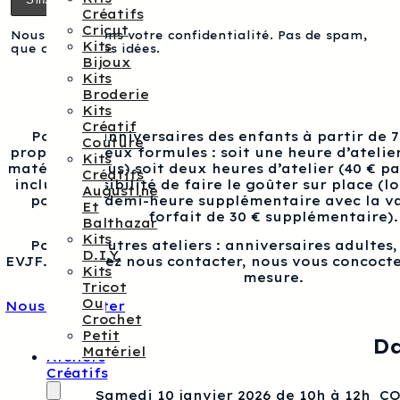
Créatifs
Cricut
Nous respectons votre confidentialité. Pas de spam,
Kits
que des bonnes idées.
Bijoux
Kits
Broderie
Kits
Créatif
Pour les anniversaires des enfants à partir de 
Couture
proposons deux formules : soit une heure d’atelier
Kits
matériel inclus) soit deux heures d’atelier (40 € p
Créatifs
inclus), possibilité de faire le goûter sur place (l
Augustine
pour une demi-heure supplémentaire avec la va
Et
forfait de 30 € supplémentaire).
Balthazar
Kits
Pour les autres ateliers : anniversaires adultes
D.I.Y.
EVJF…, veuillez nous contacter, nous vous concocte
Kits
mesure.
Tricot
Ou
Nous contacter
Crochet
Petit
Da
Matériel
Ateliers
Créatifs
Samedi 10 janvier 2026 de 10h à 12h 