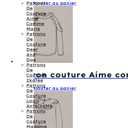
12,00
€
Ajouter au panier
Patrons
De
Couture
Aime
Comme
Marie
Patrons
De
Couture
Deer
And
Doe
Patrons
De
Patron couture Aime c
Couture
Ikatee
Patrons
15,00
€
Ajouter au panier
De
Couture
Louis
Antoinette
Patrons
De
Couture
Madame