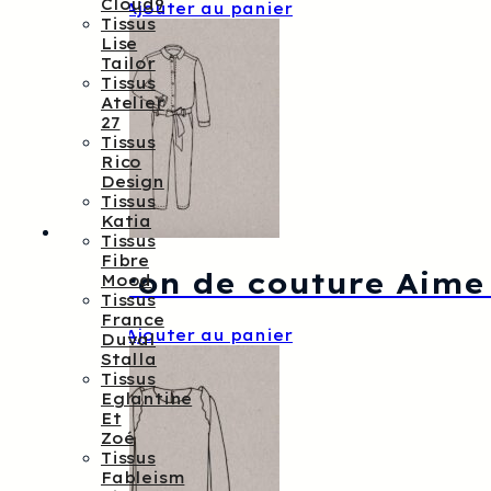
Cloud9
12,00
€
Ajouter au panier
Tissus
Lise
Tailor
Tissus
Atelier
27
Tissus
Rico
Design
Tissus
Katia
Tissus
Fibre
Patron de couture Aim
Mood
Tissus
France
12,00
€
Ajouter au panier
Duval
Stalla
Tissus
Eglantine
Et
Zoé
Tissus
Fableism