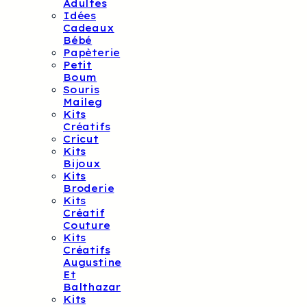
Adultes
Idées
Cadeaux
Bébé
Papèterie
Petit
Boum
Souris
Maileg
Kits
Créatifs
Cricut
Kits
Bijoux
Kits
Broderie
Kits
Créatif
Couture
Kits
Créatifs
Augustine
Et
Balthazar
Kits