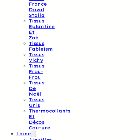
France
Duval
Stalla
Tissus
Eglantine
Et
Zoé
Tissus
Fableism
Tissus
Vichy
Tissus
Frou-
Frou
Tissus
De
Noël
Tissus
Unis
Thermocollants
Et
Décos
Couture
Laine