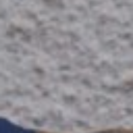
Cloud9
Tissus
Lise
Tailor
Tissus
Atelier
27
Tissus
Rico
Design
Tissus
Katia
Tissus
Fibre
Mood
Tissus
France
Duval
Stalla
Tissus
Eglantine
Et
Zoé
Tissus
Fableism