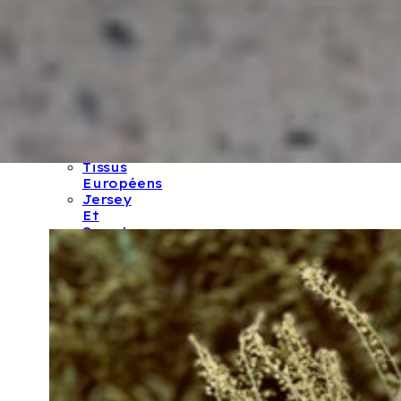
Et
Balthazar
Tissus
CSF
Tissus
Oekotex
Tissus
GOTS
Tissus
Français
Tissus
Européens
Jersey
Et
Sweat
Tissus
Mind
The
Maker
Lin
Lainage
Et
Jacquard
Rubans
Et