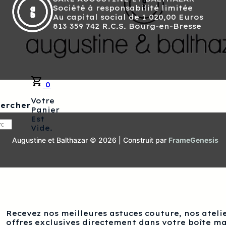
Société à responsabilité limitée
Au capital social de 1 020,00 Euros
813 359 742 R.C.S. Bourg-en-Bresse
0
Votre
ercher
Panier
Est
ercher
Vide.
Augustine et Balthazar © 2026 | Construit par
FrameGenesis
Recevez nos meilleures astuces couture, nos atelie
offres exclusives directement dans votre boîte ma