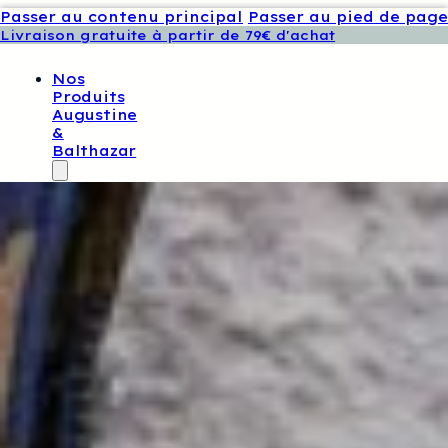
Passer au contenu principal
Passer au pied de page
Livraison gratuite à partir de 79€ d'achat
Nos
Produits
Augustine
&
Balthazar
Tissus
Exclusifs
Augustine
Et
Balthazar
Patrons
De
Couture
Augustine
Et
Balthazar
Boutons
Et
Étiquettes