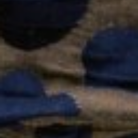
Augustine
Et
Balthazar
Livres
Couture,
Tricot
Et
D.I.Y.
Magazines
Ottobre
Patrons
De
Couture
Aime
Comme
Marie
Patrons
De
Couture
Deer
And
Doe
Patrons
De
Couture