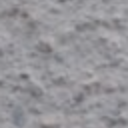
London
Tissus
AGF
Tissus
Riley
Blake
Tissus
Atelier
Brunette
Tissus
Alexander
Henry
Tissus
Cotton
+
Steel
Tissus
Dashwood
Studios
Tissus
Mona
Luna
Tissus
Kokka
Tissus