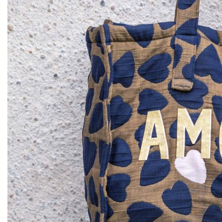
Aiguilles
Et
Crochets
Cotons
Fils
Créatifs
Laines
Cadeaux
Bons
Cadeaux
Idées
Cadeaux
3-6
Ans
Idées
Cadeaux
6-
10
Ans
Idées
Cadeaux
Ados
Idées
Cadeaux