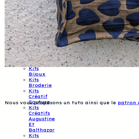
Adultes
Idées
Cadeaux
Bébé
Papèterie
Petit
Boum
Souris
Maileg
Kits
Créatifs
Cricut
Kits
Bijoux
Kits
Broderie
Kits
Créatif
Couture
Nous vous proposons un tuto ainsi que le
patron 
Kits
Créatifs
Augustine
Et
Balthazar
Kits