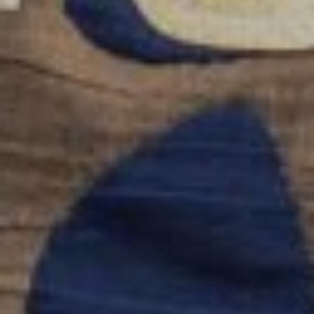
Tricot/crochet
Pour
Adultes
Nos
Samedis
Créatifs
Ateliers
Créatifs
Pour
Les
Anniversaires,
Team
Building,
EVJF
Stages
Couture
Vacances
Activités
Créatives
Dans
Les
Écoles
Réservation
Des
Cours