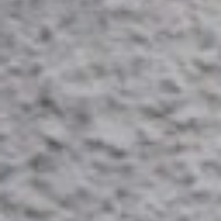
Maman
Patrons
De
Couture
Maison
Fauve
Patrons
De
Couture
Super
Bison
Tissus
Tissus
Exclusifs
Augustine
Et
Balthazar
Tissus
CSF
Tissus
Oekotex
Tissus
GOTS
Tissus