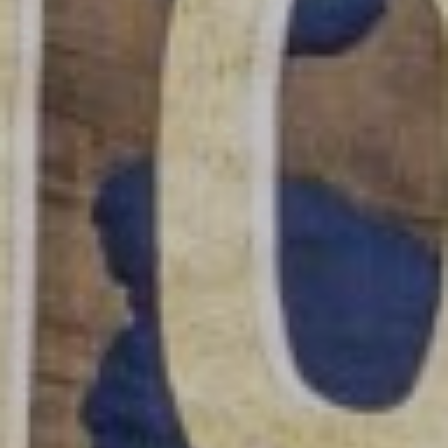
Ateliers
Créatifs
Enfants
(3
– 6
Ans)
Ateliers
Créatifs
Enfants
(7-
10
Ans)
Ateliers
Créatifs
Enfants
(10
Ans
Et
Plus)
Ateliers
Couture
Pour
Adultes
Ateliers