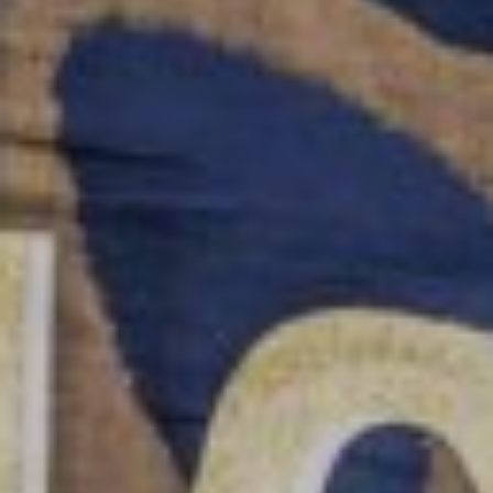
Créatifs
Cricut
Kits
Bijoux
Kits
Broderie
Kits
Créatif
Couture
Kits
Créatifs
Augustine
Et
Balthazar
Kits
D.I.Y.
Kits
Tricot
Ou
Crochet
Petit
Matériel
Ateliers
Créatifs