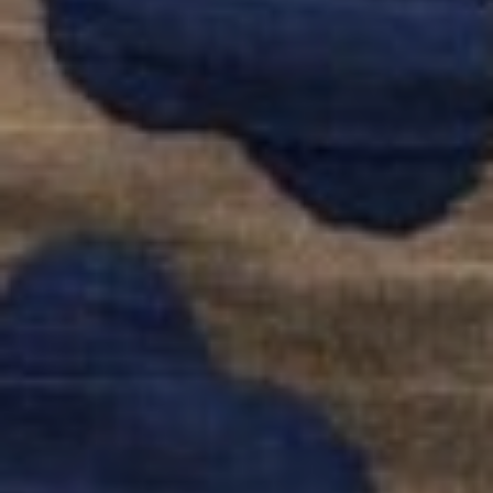
Adultes
Paiement
Ateliers
Blog
Créatif
Contact
Contact
Qui
Sommes-
Nous
?
Nos
Produits
Augustine
&
Balthazar
Tissus
Exclusifs
Augustine
Et
Balthazar