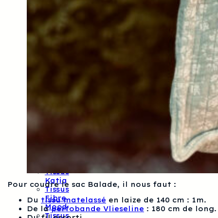
Tissus
Dashwood
Studios
Tissus
Mona
Luna
Tissus
Kokka
Tissus
Cloud9
Tissus
Lise
Tailor
Tissus
Atelier
27
Tissus
Rico
Design
Tissus
Katia
Pour coudre le sac Balade, il nous faut :
Tissus
Fibre
Du
tissu matelassé
en laize de 140 cm : 1m.
Mood
De la
perfobande Vlieseline
: 180 cm de long.
Tissus
Du fil assorti.