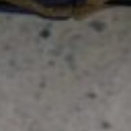
Ikatee
Patrons
De
Couture
Louis
Antoinette
Patrons
De
Couture
Madame
Maman
Patrons
De
Couture
Maison
Fauve
Patrons
De
Couture
Super
Bison
Tissus
Tissus
Exclusifs
Augustine