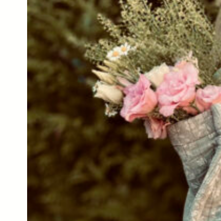
Galons
Soie
Toiles
Cirées
Tissus
Matelassés
Tissus
Liberty
Of
London
Tissus
AGF
Tissus
Riley
Blake
Tissus
Atelier
Brunette
Tissus
Alexander
Henry
Tissus
Cotton
+
Steel