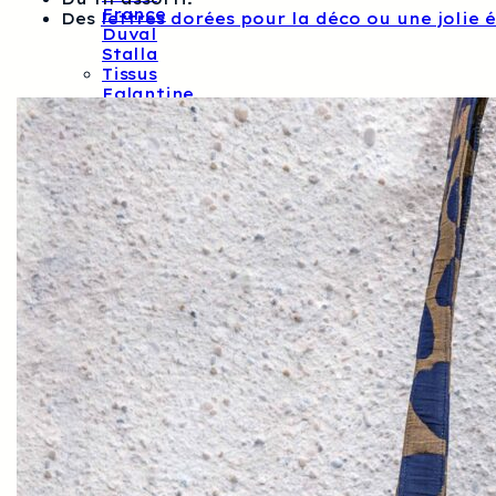
France
Des
lettres dorées pour la déco ou une jolie 
Duval
Stalla
Tissus
Eglantine
Et
Zoé
Tissus
Fableism
Tissus
Vichy
Tissus
Frou-
Frou
Tissus
De
Noël
Tissus
Unis
Thermocollants
Et
Décos
Couture
Laine