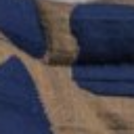
Tissus
Vichy
Tissus
Frou-
Frou
Tissus
De
Noël
Tissus
Unis
Thermocollants
Et
Décos
Couture
Laine
Aiguilles
Et
Crochets
Cotons
Fils
Créatifs
Laines
Cadeaux
Bons