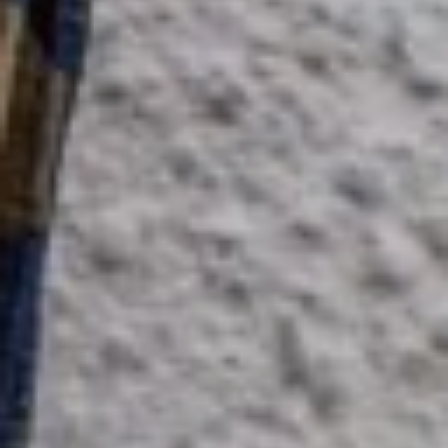
Augustine
&
Balthazar
Kits
Créatifs
Augustine
Et
Balthazar
Patrons
De
Couture
Patrons
De
Couture
Augustine
Et
Balthazar
Livres
Couture,
Tricot
Et
D.I.Y.
Magazines
Ottobre