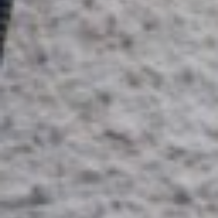
Patrons
De
Couture
Aime
Comme
Marie
Patrons
De
Couture
Deer
And
Doe
Patrons
De
Couture
Ikatee
Patrons
De
Couture
Louis
Antoinette
Patrons
De
Couture
Madame