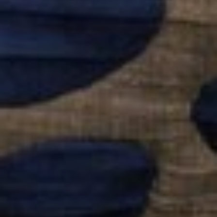
Patrons
De
Couture
Augustine
Et
Balthazar
Boutons
Et
Étiquettes
Augustine
&
Balthazar
Kits
Créatifs
Augustine
Et
Balthazar
Patrons
De
Couture
Patrons
De
Couture