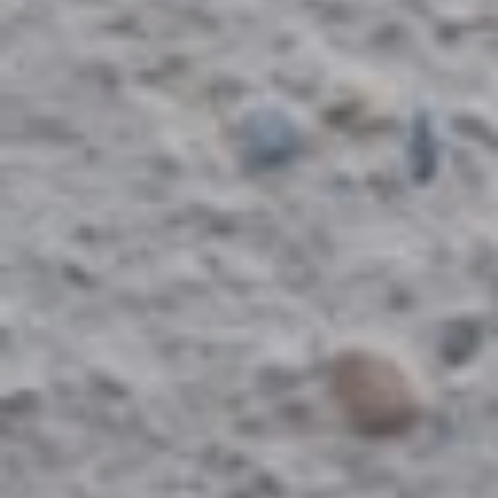
Français
Tissus
Européens
Jersey
Et
Sweat
Tissus
Mind
The
Maker
Lin
Lainage
Et
Jacquard
Rubans
Et
Galons
Soie
Toiles
Cirées
Tissus
Matelassés
Tissus
Liberty
Of