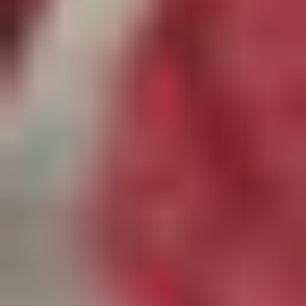
Augustine
Et
Balthazar
Livres
Couture,
Tricot
Et
D.I.Y.
Magazines
Ottobre
Patrons
De
Couture
Aime
Comme
Marie
Patrons
De
Couture
Deer
And
Doe
Patrons
De
Couture