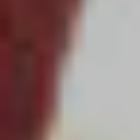
Créatifs
Cricut
Kits
Bijoux
Kits
Broderie
Kits
Créatif
Couture
Kits
Créatifs
Augustine
Et
Balthazar
Kits
D.I.Y.
Kits
Tricot
Ou
Crochet
Petit
Matériel
Ateliers
Créatifs