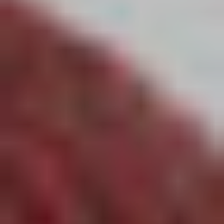
Français
Tissus
Européens
Jersey
Et
Sweat
Tissus
Mind
The
Maker
Lin
Lainage
Et
Jacquard
Rubans
Et
Galons
Soie
Toiles
Cirées
Tissus
Matelassés
Tissus
Liberty
Of