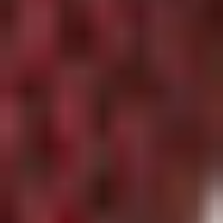
Tissus
Vichy
Tissus
Frou-
Frou
Tissus
De
Noël
Tissus
Unis
Thermocollants
Et
Décos
Couture
Laine
Aiguilles
Et
Crochets
Cotons
Fils
Créatifs
Laines
Cadeaux
Bons