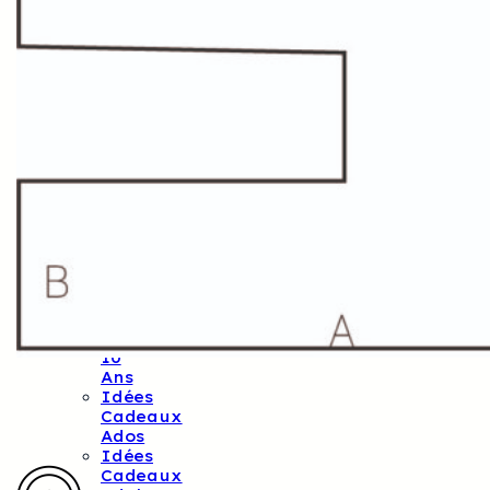
Aiguilles
Et
Crochets
Cotons
Fils
Créatifs
Laines
Cadeaux
Bons
Cadeaux
Idées
Cadeaux
3-6
Ans
Idées
Cadeaux
6-
10
Ans
Idées
Cadeaux
Ados
Idées
Cadeaux