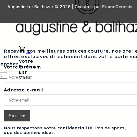
Augustine et Balthazar © 2026 | Construit par
FrameGenesis
Recevez nos meilleures astuces couture, nos atelie
0
offres exclusives directement dans votre boîte ma
Votre
ercher
Panier
Votre prénom
Est
ercher
Vide.
Adresse e-mail
Nous respectons votre confidentialité. Pas de spam,
que des bonnes idées.