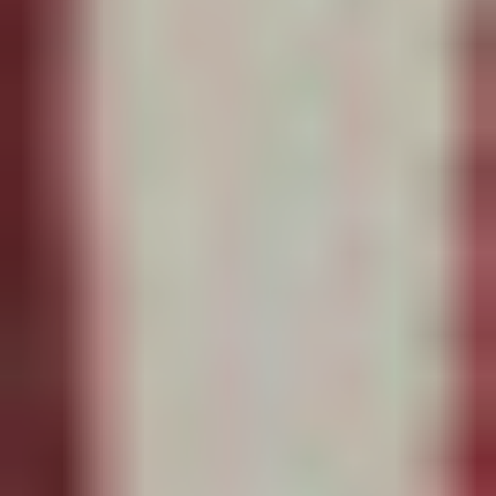
Tricot/crochet
Pour
Adultes
Nos
Samedis
Créatifs
Ateliers
Créatifs
Pour
Les
Anniversaires,
Team
Building,
EVJF
Stages
Couture
Vacances
Activités
Créatives
Dans
Les
Écoles
Réservation
Des
Cours