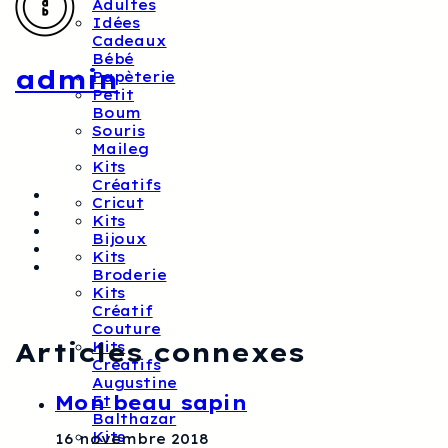
Adultes
Idées
Cadeaux
Bébé
admin
Papèterie
Petit
Boum
Souris
Maileg
Kits
Créatifs
Cricut
Kits
Bijoux
Kits
Broderie
Kits
Créatif
Couture
Articles connexes
Kits
Créatifs
Augustine
Mon beau sapin
Et
Balthazar
Kits
16 novembre 2018