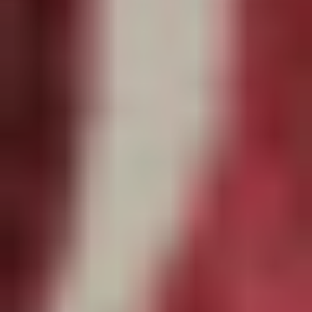
Patrons
De
Couture
Augustine
Et
Balthazar
Boutons
Et
Étiquettes
Augustine
&
Balthazar
Kits
Créatifs
Augustine
Et
Balthazar
Patrons
De
Couture
Patrons
De
Couture