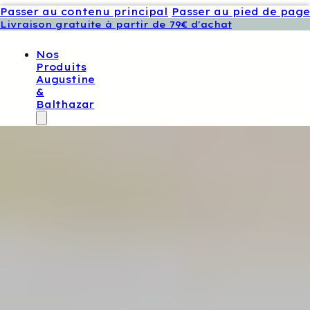
Passer au contenu principal
Passer au pied de page
Livraison gratuite à partir de 79€ d'achat
Nos
Produits
Augustine
&
Balthazar
Tissus
Exclusifs
Augustine
Et
Balthazar
Patrons
De
Couture
Augustine
Et
Balthazar
Boutons
Et
Étiquettes