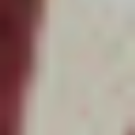
Ateliers
Créatifs
Enfants
(3
– 6
Ans)
Ateliers
Créatifs
Enfants
(7-
10
Ans)
Ateliers
Créatifs
Enfants
(10
Ans
Et
Plus)
Ateliers
Couture
Pour
Adultes
Ateliers