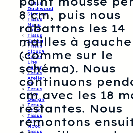
point mousse pe
Tissus
Dashwood
8 cm, puis nous
Studios
Tissus
rabattons les 14
Mona
Luna
Tissus
mailles à gauche
Kokka
Tissus
(comme sur le
Cloud9
Tissus
Lise
schéma). Nous
Tailor
Tissus
continuons pend
Atelier
27
Tissus
cm avec les 18 ma
Rico
Design
restantes. Nous
Tissus
Katia
Tissus
remontons ensuit
Fibre
Mood
Tissus