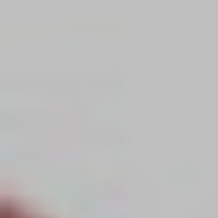
Maman
Patrons
De
Couture
Maison
Fauve
Patrons
De
Couture
Super
Bison
Tissus
Tissus
Exclusifs
Augustine
Et
Balthazar
Tissus
CSF
Tissus
Oekotex
Tissus
GOTS
Tissus