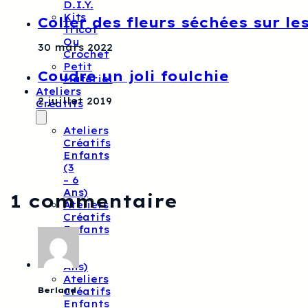
D.I.Y.
Kits
Coller des fleurs séchées sur l
Tricot
Ou
30 mars 2022
Crochet
Petit
Coudre un joli foulchie
Matériel
Ateliers
2 juillet 2019
Créatifs
Ateliers
Créatifs
Enfants
(3
– 6
Ans)
1 commentaire
Ateliers
Créatifs
Enfants
(7-
10
Ans)
Ateliers
Berland
Créatifs
Enfants