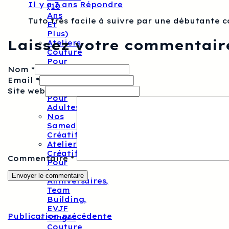
Il y a 3 ans
Répondre
(10
Ans
Tuto très facile à suivre par une débutante 
Et
Plus)
Laissez votre commentair
Ateliers
Couture
Pour
Nom *
Adultes
Ateliers
Email *
Tricot/crochet
Site web
Pour
Adultes
Nos
Samedis
Créatifs
Ateliers
Créatifs
Commentaire
*
Pour
Les
Anniversaires,
Team
Building,
EVJF
Publication précédente
Stages
Couture