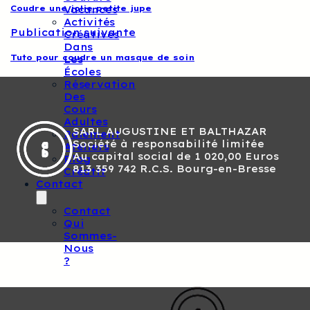
Coudre une jolie petite jupe
Vacances
Activités
Publication suivante
Créatives
Dans
Tuto pour coudre un masque de soin
Les
Écoles
Réservation
Des
Cours
Adultes
SARL AUGUSTINE ET BALTHAZAR
Paiement
Société à responsabilité limitée
Ateliers
Au capital social de 1 020,00 Euros
Blog
813 359 742 R.C.S. Bourg-en-Bresse
Créatif
Contact
Contact
Qui
Sommes-
Nous
?