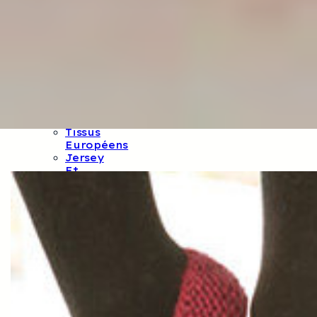
Et
Balthazar
Tissus
CSF
Tissus
Oekotex
Tissus
GOTS
Tissus
Français
Tissus
Européens
Jersey
Et
Sweat
Tissus
Mind
The
Maker
Lin
Lainage
Et
Jacquard
Rubans
Et