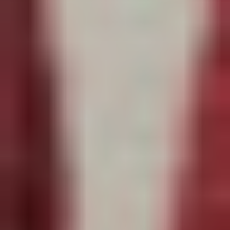
Adultes
Paiement
Ateliers
Blog
Créatif
Contact
Contact
Qui
Sommes-
Nous
?
Nos
Produits
Augustine
&
Balthazar
Tissus
Exclusifs
Augustine
Et
Balthazar