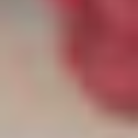
Ikatee
Patrons
De
Couture
Louis
Antoinette
Patrons
De
Couture
Madame
Maman
Patrons
De
Couture
Maison
Fauve
Patrons
De
Couture
Super
Bison
Tissus
Tissus
Exclusifs
Augustine