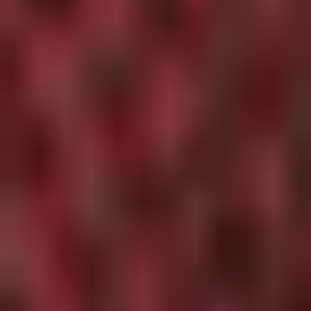
Cloud9
Tissus
Lise
Tailor
Tissus
Atelier
27
Tissus
Rico
Design
Tissus
Katia
Tissus
Fibre
Mood
Tissus
France
Duval
Stalla
Tissus
Eglantine
Et
Zoé
Tissus
Fableism