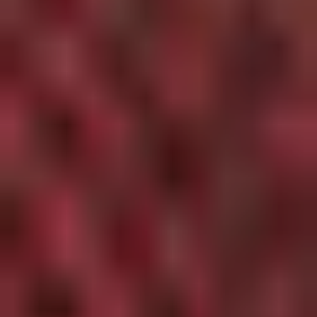
London
Tissus
AGF
Tissus
Riley
Blake
Tissus
Atelier
Brunette
Tissus
Alexander
Henry
Tissus
Cotton
+
Steel
Tissus
Dashwood
Studios
Tissus
Mona
Luna
Tissus
Kokka
Tissus