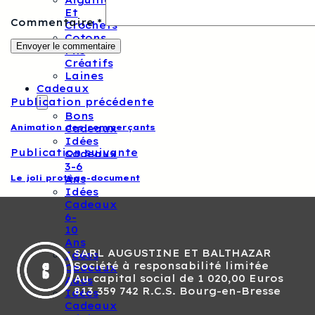
Aiguilles
Et
Commentaire
*
Crochets
Cotons
Fils
Créatifs
Laines
Cadeaux
Publication précédente
Bons
Animation des commerçants
Cadeaux
Idées
Publication suivante
Cadeaux
3-6
Le joli protège-document
Ans
Idées
Cadeaux
6-
10
Ans
SARL AUGUSTINE ET BALTHAZAR
Idées
Société à responsabilité limitée
Cadeaux
Au capital social de 1 020,00 Euros
Ados
813 359 742 R.C.S. Bourg-en-Bresse
Idées
Cadeaux