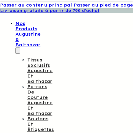
Passer au contenu principal
Passer au pied de page
Livraison gratuite à partir de 79€ d'achat
Nos
Produits
Augustine
&
Balthazar
Tissus
Exclusifs
Augustine
Et
Balthazar
Patrons
De
Couture
Augustine
Et
Balthazar
Boutons
Et
Étiquettes