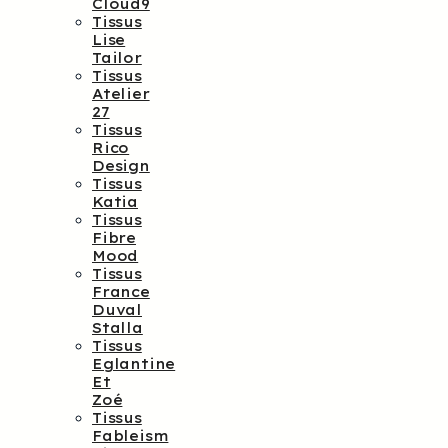
Cloud9
Tissus
Lise
Tailor
Tissus
Atelier
27
Tissus
Rico
Design
Tissus
Katia
Tissus
Fibre
Mood
Tissus
France
Duval
Stalla
Tissus
Eglantine
Et
Zoé
Tissus
Fableism