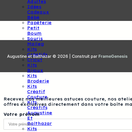
Adultes
Idées
Cadeaux
Bébé
Papèterie
Petit
Boum
Souris
Maileg
Kits
Créatifs
Augustine et Balthazar © 2026 | Construit par
FrameGenesis
Cricut
Kits
Bijoux
Kits
Broderie
Kits
Créatif
Couture
Recevez nos meilleures astuces couture, nos atelie
Kits
offres exclusives directement dans votre boîte ma
Créatifs
Augustine
Votre prénom
Et
Balthazar
Kits