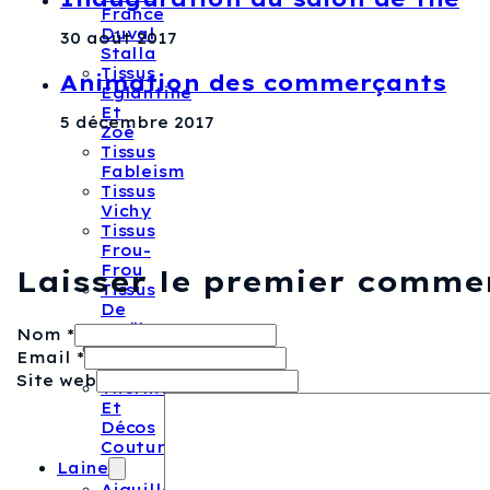
France
Duval
30 août 2017
Stalla
Tissus
Animation des commerçants
Eglantine
Et
5 décembre 2017
Zoé
Tissus
Fableism
Tissus
Vichy
Tissus
Frou-
Frou
Laisser le premier comme
Tissus
De
Noël
Nom *
Tissus
Email *
Unis
Site web
Thermocollants
Et
Décos
Couture
Laine