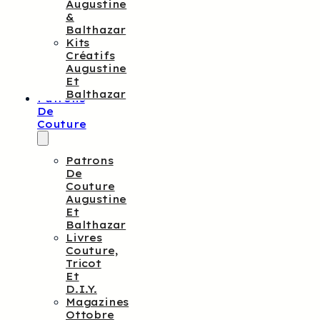
Augustine
&
Balthazar
Kits
Créatifs
Augustine
Et
Balthazar
Patrons
De
Couture
Patrons
De
Couture
Augustine
Et
Balthazar
Livres
Couture,
Tricot
Et
D.I.Y.
Magazines
Ottobre