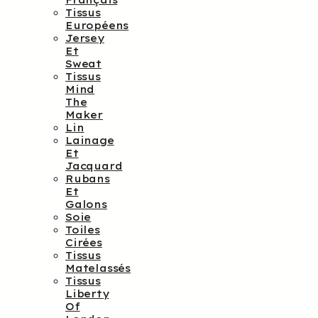
Français
Tissus
Européens
Jersey
Et
Sweat
Tissus
Mind
The
Maker
Lin
Lainage
Et
Jacquard
Rubans
Et
Galons
Soie
Toiles
Cirées
Tissus
Matelassés
Tissus
Liberty
Of