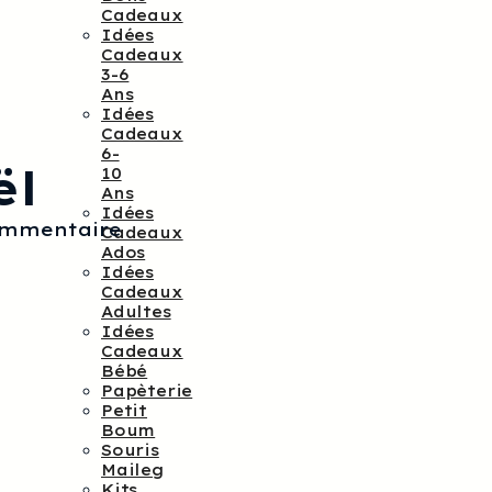
Cadeaux
Idées
Cadeaux
3-6
Ans
Idées
Cadeaux
6-
ël
10
Ans
Idées
ommentaire
Cadeaux
Ados
Idées
Cadeaux
Adultes
Idées
Cadeaux
Bébé
Papèterie
Petit
Boum
Souris
Maileg
Kits