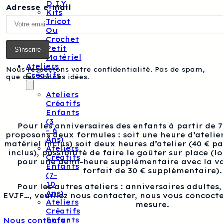
D.I.Y.
Adresse e-mail
Kits
Tricot
Ou
Crochet
Petit
Matériel
Ateliers
Nous respectons votre confidentialité. Pas de spam,
Créatifs
que des bonnes idées.
Ateliers
Créatifs
Enfants
(3
Pour les anniversaires des enfants à partir de 
– 6
proposons deux formules : soit une heure d’atelier
Ans)
matériel inclus) soit deux heures d’atelier (40 € p
Ateliers
inclus), possibilité de faire le goûter sur place (l
Créatifs
pour une demi-heure supplémentaire avec la va
Enfants
forfait de 30 € supplémentaire).
(7-
10
Pour les autres ateliers : anniversaires adultes
Ans)
EVJF…, veuillez nous contacter, nous vous concocte
Ateliers
mesure.
Créatifs
Enfants
Nous contacter