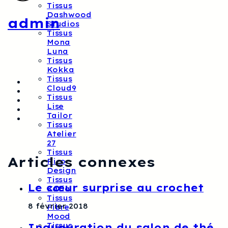
Tissus
Dashwood
admin
Studios
Tissus
Mona
Luna
Tissus
Kokka
Tissus
Cloud9
Tissus
Lise
Tailor
Tissus
Atelier
27
Tissus
Articles connexes
Rico
Design
Tissus
Le cœur surprise au crochet
Katia
Tissus
8 février 2018
Fibre
Mood
Inauguration du salon de thé
Tissus