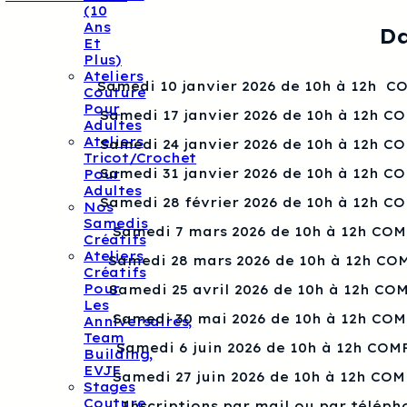
(10
Ans
Da
Et
Plus)
Ateliers
Samedi 10 janvier 2026 de 10h à 12h 
Couture
Pour
Samedi 17 janvier 2026 de 10h à 12h C
Adultes
Ateliers
Samedi 24 janvier 2026 de 10h à 12h C
Tricot/crochet
Samedi 31 janvier 2026 de 10h à 12h C
Pour
Adultes
Samedi 28 février 2026 de 10h à 12h C
Nos
Samedis
Samedi 7 mars 2026 de 10h à 12h CO
Créatifs
Ateliers
Samedi 28 mars 2026 de 10h à 12h CO
Créatifs
Pour
Samedi 25 avril 2026 de 10h à 12h CO
Les
Samedi 30 mai 2026 de 10h à 12h CO
Anniversaires,
Team
Samedi 6 juin 2026 de 10h à 12h COM
Building,
EVJF
Samedi 27 juin 2026 de 10h à 12h CO
Stages
Couture
Inscriptions par mail ou par téléph