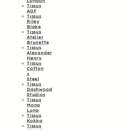
London
Tissus
AGF
Tissus
Riley
Blake
Tissus
Atelier
Brunette
Tissus
Alexander
Henry
Tissus
Cotton
+
Steel
Tissus
Dashwood
Studios
Tissus
Mona
Luna
Tissus
Kokka
Tissus