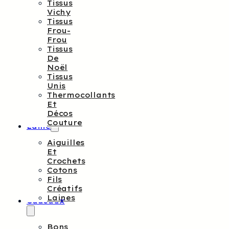
Tissus
Vichy
Tissus
Frou-
Frou
Tissus
De
Noël
Tissus
Unis
Thermocollants
Et
Décos
Couture
Laine
Aiguilles
Et
Crochets
Cotons
Fils
Créatifs
Laines
Cadeaux
Bons