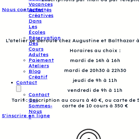
Vacances
Nous contacter
Activités
Créatives
Dans
Les
Écoles
Réservation
L’atelier se déroule chez Augustine et Balthazar à
Des
Cours
Horaires au choix :
Adultes
Paiement
mardi de 14h à 16h
Ateliers
mardi de 20h30 à 22h30
Blog
Créatif
jeudi de 9h à 11h
Contact
vendredi de 9h à 11h
Contact
Qui
Tarif : Inscription au cours à 40 €, ou carte de 
Sommes-
carte de 10 cours à 350 €
Nous
S'inscrire en ligne
?