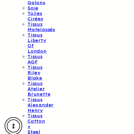
Galons
Soie
Toiles
Cirées
Tissus
Matelassés
Tissus
Liberty
Of
London
Tissus
AGF
Tissus
Riley
Blake
Tissus
Atelier
Brunette
Tissus
Alexander
Henry
Tissus
Cotton
+
Steel