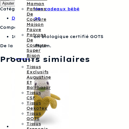
Ajouter au panier
Maman
Radis
Catégorie :
Idées cadeaux bébé
Patrons
doudou
De
crochet
Description
Couture
Myum
Maison
Composition :
Fauve
Patrons
100% coton biologique certifié GOTS
De
Couture
De la marque Myum.
Super
Bison
Produits similaires
Tissus
Tissus
Exclusifs
Augustine
Et
Balthazar
Tissus
CSF
Tissus
Oekotex
Tissus
GOTS
Tissus