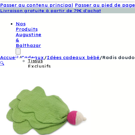
Passer au contenu principal
Passer au pied de page
Livraison gratuite à partir de 79€ d'achat
Nos
Produits
Augustine
&
Balthazar
Accueil
/
Cadeaux
/
Idées cadeaux bébé
/
Radis doudo
Tissus
🔍
Exclusifs
Augustine
Et
Balthazar
Patrons
De
Couture
Augustine
Et
Balthazar
Boutons
Et
Étiquettes