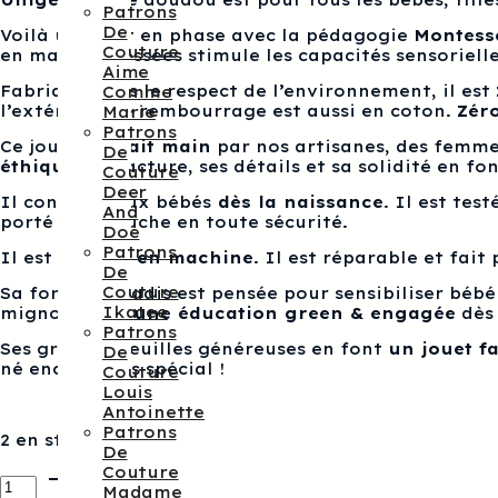
Patrons
De
Voilà un jouet en phase avec la pédagogie
Montess
Couture
en mailles tressées stimule les capacités sensoriell
Aime
Fabriqué dans le respect de l’environnement, il est
Comme
l’extérieur. Le rembourrage est aussi en coton.
Zér
Marie
Patrons
Ce jouet est
fait main
par nos artisanes, des femmes
De
éthique
. Sa facture, ses détails et sa solidité en f
Couture
Deer
Il convient aux bébés
dès la naissance
. Il est te
And
porté à la bouche en toute sécurité.
Doe
Patrons
Il est
lavable en machine
. Il est réparable et fait
De
Couture
Sa forme de radis est pensée pour sensibiliser bébé 
Ikatee
mignon
pour une éducation green & engagée
dès 
Patrons
Ses grandes feuilles généreuses en font
un jouet fa
De
né encore plus spécial !
Couture
Louis
Antoinette
Patrons
2 en stock
De
Couture
quantité
Madame
de