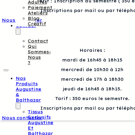
Tarif : Inscription au semestre ( 350 
Adultes
Paiement
Inscriptions par mail ou par téléph
Ateliers
Blog
Nous contacter
Créatif
Contact
Contact
Qui
Horaires :
Sommes-
Nous
mardi de 16h45 à 18h15
?
mercredi de 10h30 à 12h
Nos
mercredi de 17h à 18h30
Produits
jeudi de 16h45 à 18h15.
Augustine
&
Tarif : 350 euros le semestre.
Balthazar
Inscriptions par mail ou par téléph
Tissus
Exclusifs
Nous contacter
Augustine
Et
Balthazar