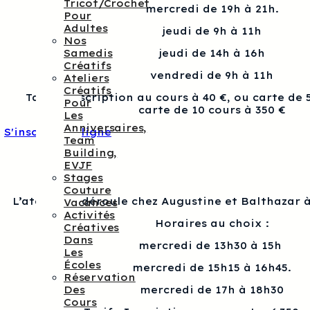
Tricot/crochet
mercredi de 19h à 21h.
Pour
Adultes
jeudi de 9h à 11h
Nos
Samedis
jeudi de 14h à 16h
Créatifs
vendredi de 9h à 11h
Ateliers
Créatifs
Tarif : Inscription au cours à 40 €, ou carte de 
Pour
carte de 10 cours à 350 €
Les
Anniversaires,
S'inscrire en ligne
Team
Building,
EVJF
Stages
Couture
L’atelier se déroule chez Augustine et Balthazar à
Vacances
Activités
Horaires au choix :
Créatives
Dans
mercredi de 13h30 à 15h
Les
Écoles
mercredi de 15h15 à 16h45.
Réservation
Des
mercredi de 17h à 18h30
Cours