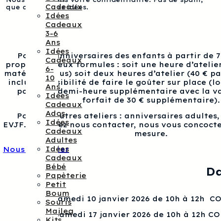
Cadeaux
que des bonnes idées.
Idées
Cadeaux
3-6
Ans
Idées
Pour les anniversaires des enfants à partir de 
Cadeaux
proposons deux formules : soit une heure d’atelier
6-
matériel inclus) soit deux heures d’atelier (40 € p
10
inclus), possibilité de faire le goûter sur place (l
Ans
pour une demi-heure supplémentaire avec la va
Idées
forfait de 30 € supplémentaire).
Cadeaux
Ados
Pour les autres ateliers : anniversaires adultes
Idées
EVJF…, veuillez nous contacter, nous vous concocte
Cadeaux
mesure.
Adultes
Idées
Nous contacter
Cadeaux
Bébé
Da
Papèterie
Petit
Boum
Samedi 10 janvier 2026 de 10h à 12h 
Souris
Maileg
Samedi 17 janvier 2026 de 10h à 12h C
Kits