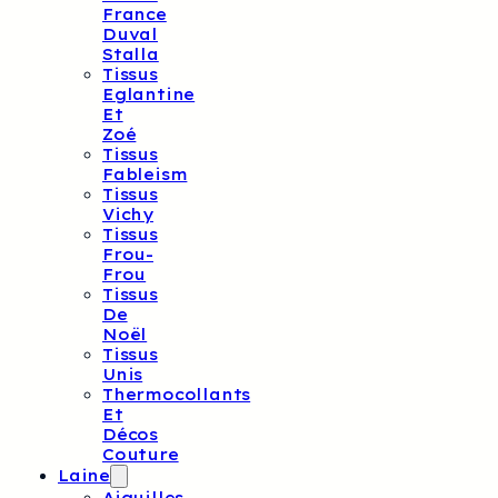
France
Duval
Stalla
Tissus
Eglantine
Et
Zoé
Tissus
Fableism
Tissus
Vichy
Tissus
Frou-
Frou
Tissus
De
Noël
Tissus
Unis
Thermocollants
Et
Décos
Couture
Laine