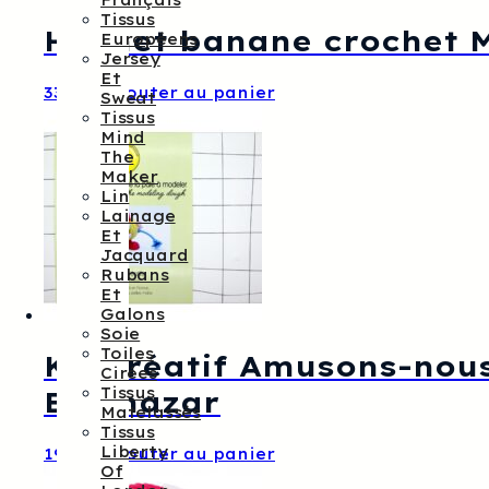
Français
Tissus
Hochet banane crochet
Européens
Jersey
Et
33,00
€
Ajouter au panier
Sweat
Tissus
Mind
The
Maker
Lin
Lainage
Et
Jacquard
Rubans
Et
Galons
Soie
Toiles
Kit créatif Amusons-nou
Cirées
Tissus
Balthazar
Matelassés
Tissus
Liberty
19,00
€
Ajouter au panier
Of