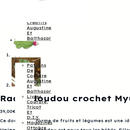
Augustine
&
Balthazar
Kits
Créatifs
Augustine
Et
Balthazar
Patrons
De
Couture
Patrons
De
Couture
Augustine
Et
Balthazar
Radis doudou crochet M
Livres
Couture,
Tricot
39,00
€
Et
D.I.Y.
Ce doudou en forme de fruits et légumes est une i
Magazines
Ottobre
Unigender
, ce doudou est pour tous les bébés, fille