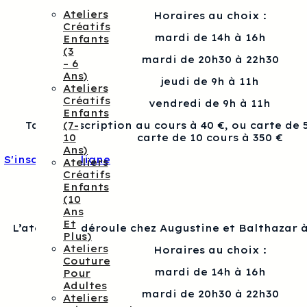
Ateliers
Horaires au choix :
Créatifs
mardi de 14h à 16h
Enfants
(3
mardi de 20h30 à 22h30
– 6
Ans)
jeudi de 9h à 11h
Ateliers
Créatifs
vendredi de 9h à 11h
Enfants
(7-
Tarif : Inscription au cours à 40 €, ou carte de 
10
carte de 10 cours à 350 €
Ans)
S'inscrire en ligne
Ateliers
Créatifs
Enfants
(10
Ans
Et
L’atelier se déroule chez Augustine et Balthazar à
Plus)
Ateliers
Horaires au choix :
Couture
mardi de 14h à 16h
Pour
Adultes
mardi de 20h30 à 22h30
Ateliers