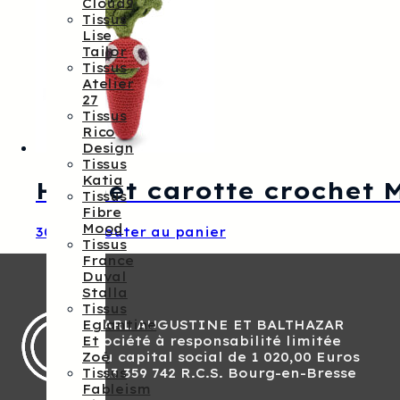
Cloud9
Tissus
Lise
Tailor
Tissus
Atelier
27
Tissus
Rico
Design
Tissus
Katia
Hochet carotte crochet
Tissus
Fibre
Mood
30,00
€
Ajouter au panier
Tissus
France
Duval
Stalla
Tissus
SARL AUGUSTINE ET BALTHAZAR
Eglantine
Société à responsabilité limitée
Et
Au capital social de 1 020,00 Euros
Zoé
813 359 742 R.C.S. Bourg-en-Bresse
Tissus
Fableism