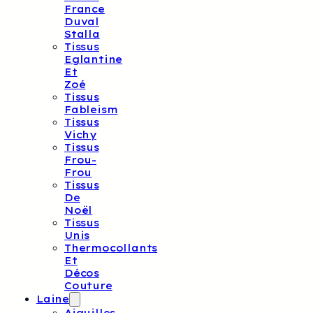
France
Duval
Stalla
Tissus
Eglantine
Et
Zoé
Tissus
Fableism
Tissus
Vichy
Tissus
Frou-
Frou
Tissus
De
Noël
Tissus
Unis
Thermocollants
Et
Décos
Couture
Laine