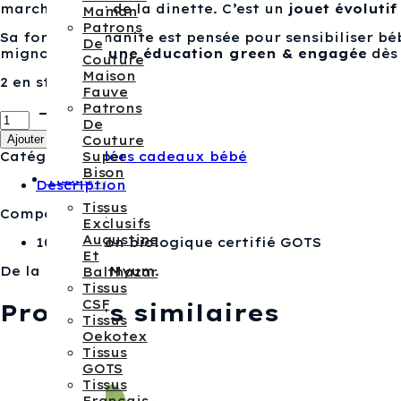
marchande et de la dinette. C’est un
jouet évoluti
Maman
Patrons
Sa forme d’amanite est pensée pour sensibiliser bébé
De
mignon
pour une éducation green & engagée
dès 
Couture
Maison
2 en stock
Fauve
Patrons
quantité
De
de
Ajouter au panier
Couture
Hochet
Catégorie :
Idées cadeaux bébé
Super
champignon
Bison
crochet
Tissus
Description
Myum
Tissus
Composition :
Exclusifs
Augustine
100% coton biologique certifié GOTS
Et
De la marque Myum.
Balthazar
Tissus
CSF
Produits similaires
Tissus
Oekotex
Tissus
GOTS
Tissus