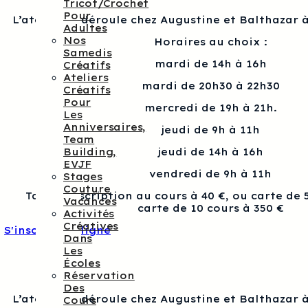
Tricot/crochet
Pour
L’atelier se déroule chez Augustine et Balthazar à
Adultes
Nos
Horaires au choix :
Samedis
mardi de 14h à 16h
Créatifs
Ateliers
mardi de 20h30 à 22h30
Créatifs
Pour
mercredi de 19h à 21h.
Les
Anniversaires,
jeudi de 9h à 11h
Team
Building,
jeudi de 14h à 16h
EVJF
vendredi de 9h à 11h
Stages
Couture
Tarif : Inscription au cours à 40 €, ou carte de 
Vacances
carte de 10 cours à 350 €
Activités
Créatives
S'inscrire en ligne
Dans
Les
Écoles
Réservation
Des
L’atelier se déroule chez Augustine et Balthazar à
Cours