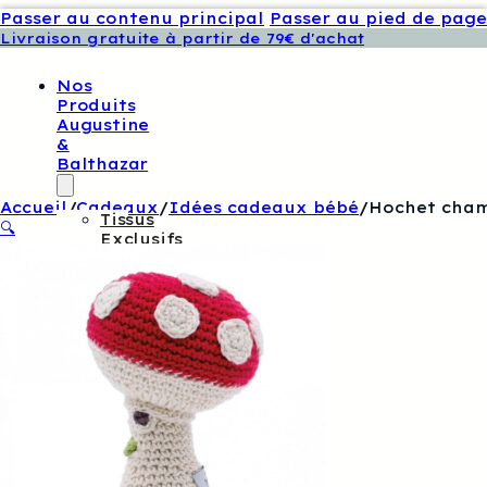
Passer au contenu principal
Passer au pied de page
Livraison gratuite à partir de 79€ d'achat
Nos
Produits
Augustine
&
Balthazar
Accueil
/
Cadeaux
/
Idées cadeaux bébé
/
Hochet cha
Tissus
🔍
Exclusifs
Augustine
Et
Balthazar
Patrons
De
Couture
Augustine
Et
Balthazar
Boutons
Et
Étiquettes