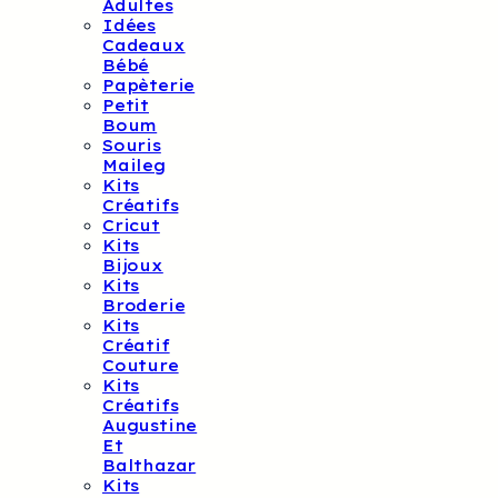
Adultes
Idées
Cadeaux
Bébé
Papèterie
Petit
Boum
Souris
Maileg
Kits
Créatifs
Cricut
Kits
Bijoux
Kits
Broderie
Kits
Créatif
Couture
Kits
Créatifs
Augustine
Et
Balthazar
Kits