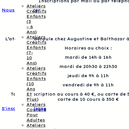
Inscriptions par mail ou par téléph
Ateliers
Nous contacter
Créatifs
Enfants
(3
– 6
Ans)
Ateliers
L’atelier se déroule chez Augustine et Balthazar à
Créatifs
Enfants
Horaires au choix :
(7-
mardi de 14h à 16h
10
Ans)
mardi de 20h30 à 22h30
Ateliers
Créatifs
jeudi de 9h à 11h
Enfants
(10
vendredi de 9h à 11h
Ans
Et
Tarif : Inscription au cours à 40 €, ou carte de 
Plus)
carte de 10 cours à 350 €
Ateliers
S'inscrire en ligne
Couture
Pour
Adultes
Ateliers