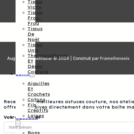
Tissus
Vichy
Tissus
Frou-
Frou
Tissus
De
Noël
Tissus
Unis
Thermocollants
Augustine et Balthazar © 2026 | Construit par
FrameGenesis
Et
Décos
Couture
Laine
Aiguilles
Et
Crochets
Cotons
Recevez nos meilleures astuces couture, nos atelie
Fils
offres exclusives directement dans votre boîte ma
Créatifs
Laines
Votre prénom
Cadeaux
Bons