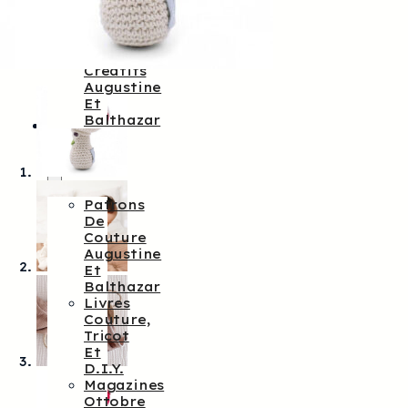
Augustine
&
Balthazar
Kits
Créatifs
Augustine
Et
Balthazar
Patrons
De
Couture
Patrons
De
Couture
Augustine
Et
Balthazar
Livres
Couture,
Tricot
Et
D.I.Y.
Magazines
Ottobre