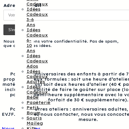
Cadeaux
Adresse e-mail
Idées
Cadeaux
3-6
Ans
Idées
Cadeaux
6-
Nous respectons votre confidentialité. Pas de spam,
10
que des bonnes idées.
Ans
Idées
Cadeaux
Ados
Idées
Pour les anniversaires des enfants à partir de 
Cadeaux
proposons deux formules : soit une heure d’atelier
Adultes
matériel inclus) soit deux heures d’atelier (40 € p
Idées
inclus), possibilité de faire le goûter sur place (l
Cadeaux
pour une demi-heure supplémentaire avec la va
Bébé
forfait de 30 € supplémentaire).
Papèterie
Petit
Pour les autres ateliers : anniversaires adultes
Boum
EVJF…, veuillez nous contacter, nous vous concocte
Souris
mesure.
Maileg
Kits
Nous contacter