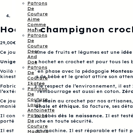
Patrons
De
Couture
Aime
Comme
Hochet champignon cro
Marie
Patrons
De
29,00
€
Couture
Deer
Ce jouet en forme de fruits et légumes est une
idée
And
Unigender
, ce hochet en crochet est pour tous les b
Doe
Patrons
Voilà un jouet en phase avec la pédagogie
Montess
De
kinesthésiques de bébé et le grelot attire son atten
Couture
Ikatee
Fabriqué dans le respect de l’environnement, il est
Patrons
l’extérieur. Le rembourrage est aussi en coton.
Zér
De
Couture
Ce jouet est
fait main
au crochet par nos artisanes,
Louis
manière
artisanale et éthique
. Sa facture, ses dét
Antoinette
Patrons
Il convient aux bébés
dès la naissance
. Il est tes
De
porté à la bouche en toute sécurité.
Couture
Il est
lavable
en machine. Il est réparable et fait p
Madame