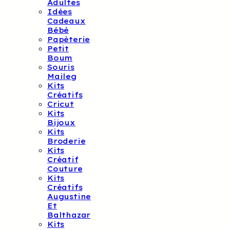
Adultes
Idées
Cadeaux
Bébé
Papèterie
Petit
Boum
Souris
Maileg
Kits
Créatifs
Cricut
Kits
Bijoux
Kits
Broderie
Kits
Créatif
Couture
Kits
Créatifs
Augustine
Et
Balthazar
Kits