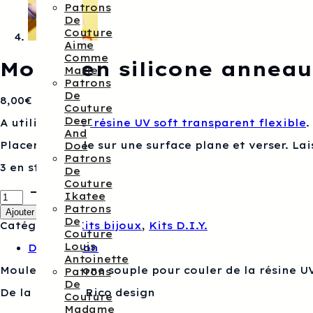
Patrons
De
Couture
Aime
Comme
Moule en silicone anneau
Marie
Patrons
De
8,00
€
Couture
Deer
A utiliser avec
résine UV soft transparent flexible
.
And
Placer le moule sur une surface plane et verser. Lai
Doe
Patrons
3 en stock
De
Couture
quantité
Ikatee
de
Patrons
Ajouter au panier
Moule
De
Catégories :
Kits bijoux
,
Kits D.I.Y.
en
Couture
silicone
Louis
Description
anneaux
Antoinette
étroits
Moule en silicone souple pour couler de la résine U
Patrons
De
De la marque Rico design
Couture
Madame