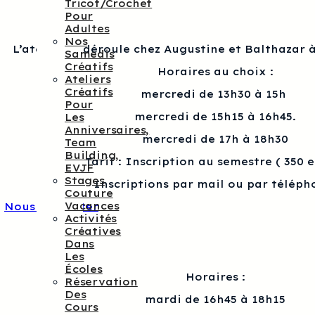
Tricot/crochet
Pour
Adultes
Nos
L’atelier se déroule chez Augustine et Balthazar à
Samedis
Créatifs
Horaires au choix :
Ateliers
Créatifs
mercredi de 13h30 à 15h
Pour
mercredi de 15h15 à 16h45.
Les
Anniversaires,
mercredi de 17h à 18h30
Team
Building,
Tarif : Inscription au semestre ( 350 
EVJF
Stages
Inscriptions par mail ou par téléph
Couture
Vacances
Nous contacter
Activités
Créatives
Dans
Les
Écoles
Horaires :
Réservation
Des
mardi de 16h45 à 18h15
Cours