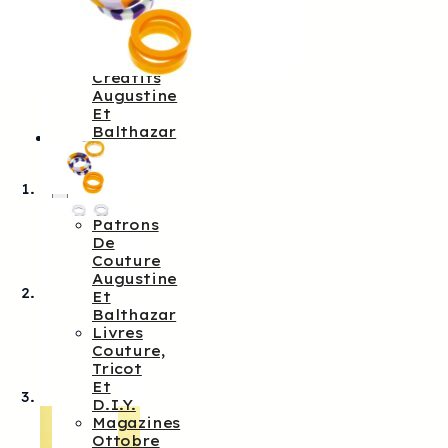
Augustine
&
Balthazar
Kits
Créatifs
Augustine
Et
Balthazar
Patrons
De
Couture
Patrons
De
Couture
Augustine
Et
Balthazar
Livres
Couture,
Tricot
Et
D.I.Y.
Magazines
Ottobre