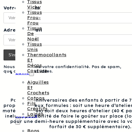
Tissus
Vichy
Votre prénom
Tissus
Frou-
Frou
Tissus
Adresse e-mail
De
Noël
Tissus
Unis
Thermocollants
Et
Décos
Nous respectons votre confidentialité. Pas de spam,
Couture
que des bonnes idées.
Laine
Aiguilles
Et
Crochets
Cotons
Pour les anniversaires des enfants à partir de 
Fils
proposons deux formules : soit une heure d’atelier
Créatifs
matériel inclus) soit deux heures d’atelier (40 € p
Laines
Cadeaux
inclus), possibilité de faire le goûter sur place (l
pour une demi-heure supplémentaire avec la va
forfait de 30 € supplémentaire).
Bons