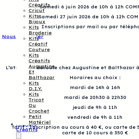
Créatifs
Samedi 6 juin 2026 de 10h à 12h COM
Cricut
Kits
Samedi 27 juin 2026 de 10h à 12h CO
Bijoux
Inscriptions par mail ou par téléph
Kits
Broderie
Nous contacter
Kits
Créatif
Couture
Kits
Créatifs
Augustine
L’atelier se déroule chez Augustine et Balthazar à
Et
Balthazar
Horaires au choix :
Kits
mardi de 14h à 16h
D.I.Y.
Kits
mardi de 20h30 à 22h30
Tricot
Ou
jeudi de 9h à 11h
Crochet
Petit
vendredi de 9h à 11h
Matériel
Ateliers
Tarif : Inscription au cours à 40 €, ou carte de 
Créatifs
carte de 10 cours à 350 €