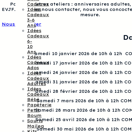
Cadeaux
Pour les autres ateliers : anniversaires adultes
Idées
EVJF…, veuillez nous contacter, nous vous concocte
Cadeaux
mesure.
3-6
Nous contacter
Ans
Idées
Cadeaux
Da
6-
10
Ans
Samedi 10 janvier 2026 de 10h à 12h 
Idées
Cadeaux
Samedi 17 janvier 2026 de 10h à 12h C
Ados
Samedi 24 janvier 2026 de 10h à 12h C
Idées
Cadeaux
Samedi 31 janvier 2026 de 10h à 12h C
Adultes
Idées
Samedi 28 février 2026 de 10h à 12h C
Cadeaux
Bébé
Samedi 7 mars 2026 de 10h à 12h CO
Papèterie
Petit
Samedi 28 mars 2026 de 10h à 12h CO
Boum
Samedi 25 avril 2026 de 10h à 12h CO
Souris
Maileg
Samedi 30 mai 2026 de 10h à 12h CO
Kits