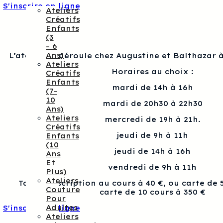
S'inscrire en ligne
Ateliers
Créatifs
Enfants
(3
– 6
Ans)
L’atelier se déroule chez Augustine et Balthazar à
Ateliers
Horaires au choix :
Créatifs
Enfants
mardi de 14h à 16h
(7-
10
mardi de 20h30 à 22h30
Ans)
Ateliers
mercredi de 19h à 21h.
Créatifs
jeudi de 9h à 11h
Enfants
(10
jeudi de 14h à 16h
Ans
Et
vendredi de 9h à 11h
Plus)
Ateliers
Tarif : Inscription au cours à 40 €, ou carte de 
Couture
carte de 10 cours à 350 €
Pour
Adultes
S'inscrire en ligne
Ateliers