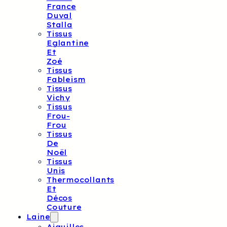
France
Duval
Stalla
Tissus
Eglantine
Et
Zoé
Tissus
Fableism
Tissus
Vichy
Tissus
Frou-
Frou
Tissus
De
Noël
Tissus
Unis
Thermocollants
Et
Décos
Couture
Laine