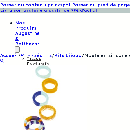
Passer au contenu principal
Passer au pied de page
Livraison gratuite à partir de 79€ d'achat
Nos
Produits
Augustine
&
Balthazar
Accueil
/
Kits créatifs
/
Kits bijoux
/
Moule en silicone
Tissus
🔍
Exclusifs
Augustine
Et
Balthazar
Patrons
De
Couture
Augustine
Et
Balthazar
Boutons
Et
Étiquettes