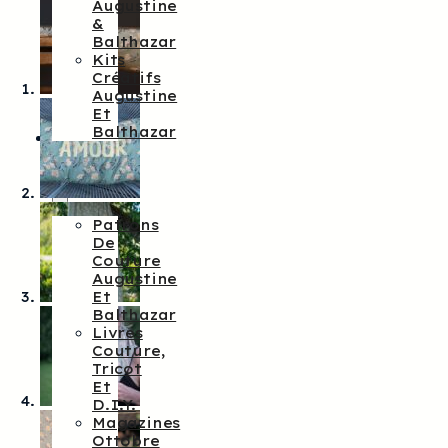
Augustine
&
Balthazar
Kits
Créatifs
Augustine
Et
Balthazar
Patrons
De
Couture
Patrons
De
Couture
Augustine
Et
Balthazar
Livres
Couture,
Tricot
Et
D.I.Y.
Magazines
Ottobre