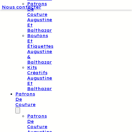
Patrons
Nous contacter
De
Couture
Augustine
Et
Balthazar
Boutons
Et
Étiquettes
Augustine
&
Balthazar
Kits
Créatifs
Augustine
Et
Balthazar
Patrons
De
Couture
Patrons
De
Couture