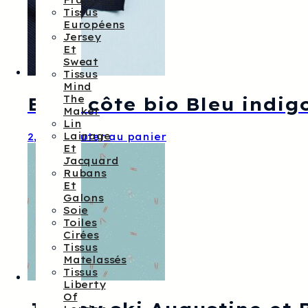
Français
Tissus
Européens
Jersey
Et
Sweat
Tissus
Mind
The
Bord côte bio Bleu indig
Maker
Lin
Lainage
2,20
€
Ajouter au panier
Et
Jacquard
Rubans
Et
Galons
Soie
Toiles
Cirées
Tissus
Matelassés
Tissus
Liberty
Of