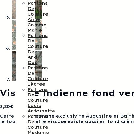
Patrons
De
Couture
Aime
Comme
Marie
Patrons
De
Couture
Deer
And
Doe
Patrons
De
Couture
Ikatee
Patrons
Viscose indienne fond ve
De
Couture
Louis
2,20
€
Antoinette
Cette viscose est une exclusivité Augustine et Balt
Patrons
le top Etna. Cette viscose existe aussi en fond crèm
De
Couture
Madame