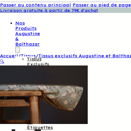
Passer au contenu principal
Passer au pied de page
Livraison gratuite à partir de 79€ d'achat
Nos
Produits
Augustine
&
Balthazar
Accueil
/
Tissus
/
Tissus exclusifs Augustine et Baltha
Tissus
🔍
Exclusifs
Augustine
Et
Balthazar
Patrons
De
Couture
Augustine
Et
Balthazar
Boutons
Et
Étiquettes