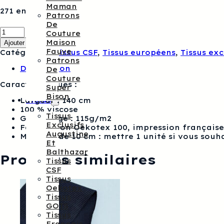
Maman
271 en stock
Patrons
De
quantité
Couture
de
Maison
Ajouter au panier
Viscose
Fauve
Catégories :
Tissus CSF
,
Tissus européens
,
Tissus exc
indienne
Patrons
fond
Description
De
vert
Couture
Augustine
Caractéristiques :
Super
et
Bison
Balthazar
Tissus
Largeur : 140 cm
100 % viscose
Tissus
Grammage : 115g/m2
Exclusifs
Fabrication Oekotex 100, impression française
Augustine
Multiple de 10 cm : mettre 1 unité si vous souh
Et
Balthazar
Produits similaires
Tissus
CSF
Tissus
Oekotex
Tissus
GOTS
Tissus