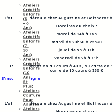
Ateliers
Créatifs
Enfants
L’atelier se déroule chez Augustine et Balthazar à
(3
– 6
Horaires au choix :
Ans)
Ateliers
mardi de 14h à 16h
Créatifs
Enfants
mardi de 20h30 à 22h30
(7-
jeudi de 9h à 11h
10
Ans)
vendredi de 9h à 11h
Ateliers
Créatifs
Tarif : Inscription au cours à 40 €, ou carte de 
Enfants
carte de 10 cours à 350 €
(10
Ans
S'inscrire en ligne
Et
Plus)
Ateliers
Couture
Pour
L’atelier se déroule chez Augustine et Balthazar à
Adultes
Ateliers
Horaires au choix :