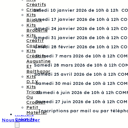
Créatifs
Cricut
Samedi 10 janvier 2026 de 10h à 12h 
Kits
Samedi 17 janvier 2026 de 10h à 12h C
Bijoux
Kits
Samedi 24 janvier 2026 de 10h à 12h C
Broderie
Kits
Samedi 31 janvier 2026 de 10h à 12h C
Créatif
Couture
Samedi 28 février 2026 de 10h à 12h C
Kits
Créatifs
Samedi 7 mars 2026 de 10h à 12h CO
Augustine
Samedi 28 mars 2026 de 10h à 12h CO
Et
Balthazar
Samedi 25 avril 2026 de 10h à 12h CO
Kits
D.I.Y.
Samedi 30 mai 2026 de 10h à 12h CO
Kits
Tricot
Samedi 6 juin 2026 de 10h à 12h COM
Ou
Samedi 27 juin 2026 de 10h à 12h CO
Crochet
Petit
Inscriptions par mail ou par téléph
Matériel
Ateliers
Créatifs
Nous contacter