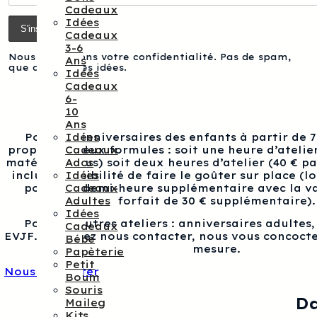
Cadeaux
Idées
Cadeaux
3-6
Nous respectons votre confidentialité. Pas de spam,
Ans
que des bonnes idées.
Idées
Cadeaux
6-
10
Ans
Idées
Pour les anniversaires des enfants à partir de 
Cadeaux
proposons deux formules : soit une heure d’atelier
Ados
matériel inclus) soit deux heures d’atelier (40 € p
Idées
inclus), possibilité de faire le goûter sur place (l
Cadeaux
pour une demi-heure supplémentaire avec la va
Adultes
forfait de 30 € supplémentaire).
Idées
Pour les autres ateliers : anniversaires adultes
Cadeaux
EVJF…, veuillez nous contacter, nous vous concocte
Bébé
mesure.
Papèterie
Petit
Nous contacter
Boum
Souris
Da
Maileg
Kits