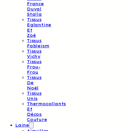
France
Duval
Stalla
Tissus
Eglantine
Et
Zoé
Tissus
Fableism
Tissus
Vichy
Tissus
Frou-
Frou
Tissus
De
Noël
Tissus
Unis
Thermocollants
Et
Décos
Couture
Laine