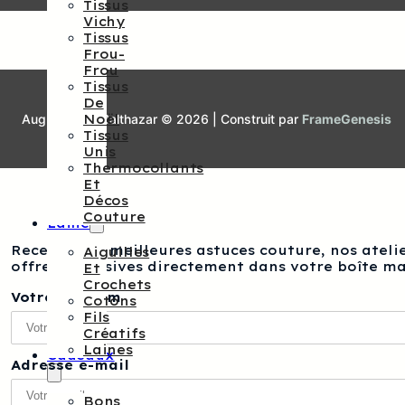
Tissus
Vichy
Tissus
Frou-
Frou
Tissus
De
Noël
Augustine et Balthazar © 2026 | Construit par
FrameGenesis
Tissus
Unis
Thermocollants
Et
Décos
Couture
Laine
Recevez nos meilleures astuces couture, nos atelie
Aiguilles
offres exclusives directement dans votre boîte ma
Et
Crochets
Votre prénom
Cotons
Fils
Créatifs
Laines
Cadeaux
Adresse e-mail
Bons