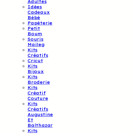
Adultes
Idées
Cadeaux
Bébé
Papèterie
Petit
Boum
Souris
Maileg
Kits
Créatifs
Cricut
Kits
Bijoux
Kits
Broderie
Kits
Créatif
Couture
Kits
Créatifs
Augustine
Et
Balthazar
Kits