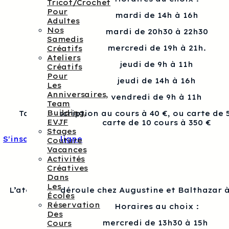
Tricot/crochet
Pour
mardi de 14h à 16h
Adultes
Nos
mardi de 20h30 à 22h30
Samedis
mercredi de 19h à 21h.
Créatifs
Ateliers
jeudi de 9h à 11h
Créatifs
Pour
jeudi de 14h à 16h
Les
Anniversaires,
vendredi de 9h à 11h
Team
Building,
Tarif : Inscription au cours à 40 €, ou carte de 
EVJF
carte de 10 cours à 350 €
Stages
S'inscrire en ligne
Couture
Vacances
Activités
Créatives
Dans
Les
L’atelier se déroule chez Augustine et Balthazar à
Écoles
Réservation
Horaires au choix :
Des
mercredi de 13h30 à 15h
Cours