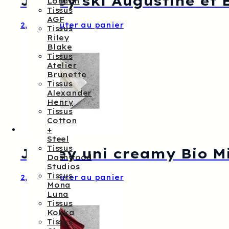
Jersey ski Augustine et 
London
Tissus
AGF
2,10
€
Ajouter au panier
Tissus
Riley
Blake
Tissus
Atelier
Brunette
Tissus
Alexander
Henry
Tissus
Cotton
+
Steel
Tissus
Jersey uni creamy Bio M
Dashwood
Studios
Tissus
2,20
€
Ajouter au panier
Mona
Luna
Tissus
Kokka
Tissus