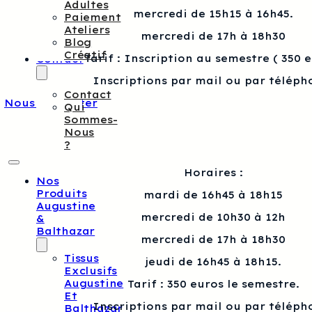
Adultes
mercredi de 15h15 à 16h45.
Paiement
Ateliers
mercredi de 17h à 18h30
Blog
Créatif
Tarif : Inscription au semestre ( 350 
Contact
Inscriptions par mail ou par téléph
Contact
Nous contacter
Qui
Sommes-
Nous
?
Horaires :
Nos
Produits
mardi de 16h45 à 18h15
Augustine
mercredi de 10h30 à 12h
&
Balthazar
mercredi de 17h à 18h30
Tissus
jeudi de 16h45 à 18h15.
Exclusifs
Augustine
Tarif : 350 euros le semestre.
Et
Inscriptions par mail ou par téléph
Balthazar