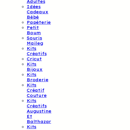
Adultes
Idées
Cadeaux
Bébé
Papèterie
Petit
Boum
Souris
Maileg
Kits
Créatifs
Cricut
Kits
Bijoux
Kits
Broderie
Kits
Créatif
Couture
Kits
Créatifs
Augustine
Et
Balthazar
Kits