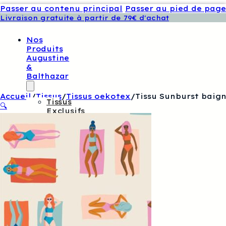
Passer au contenu principal
Passer au pied de page
Livraison gratuite à partir de 79€ d'achat
Nos
Produits
Augustine
&
Balthazar
Accueil
/
Tissus
/
Tissus oekotex
/
Tissu Sunburst baig
Tissus
🔍
Exclusifs
Augustine
Et
Balthazar
Patrons
De
Couture
Augustine
Et
Balthazar
Boutons
Et
Étiquettes