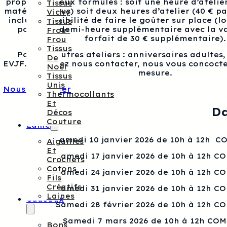
proposons deux formules : soit une heure d’atelier
Tissus
matériel inclus) soit deux heures d’atelier (40 € p
Vichy
inclus), possibilité de faire le goûter sur place (l
Tissus
pour une demi-heure supplémentaire avec la va
Frou-
forfait de 30 € supplémentaire).
Frou
Tissus
Pour les autres ateliers : anniversaires adultes
De
EVJF…, veuillez nous contacter, nous vous concocte
Noël
mesure.
Tissus
Unis
Nous contacter
Thermocollants
Et
Da
Décos
Couture
Laine
Samedi 10 janvier 2026 de 10h à 12h 
Aiguilles
Et
Samedi 17 janvier 2026 de 10h à 12h C
Crochets
Cotons
Samedi 24 janvier 2026 de 10h à 12h C
Fils
Créatifs
Samedi 31 janvier 2026 de 10h à 12h C
Laines
Cadeaux
Samedi 28 février 2026 de 10h à 12h C
Samedi 7 mars 2026 de 10h à 12h CO
Bons