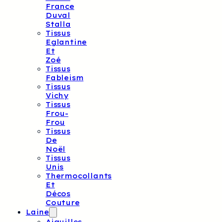
France
Duval
Stalla
Tissus
Eglantine
Et
Zoé
Tissus
Fableism
Tissus
Vichy
Tissus
Frou-
Frou
Tissus
De
Noël
Tissus
Unis
Thermocollants
Et
Décos
Couture
Laine