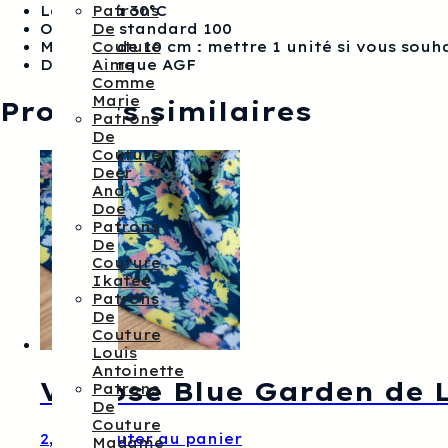
Lavable à 30
°
C
Patrons
Oekotex standard 100
De
Multiple de 10 cm : mettre 1 unité si vous souh
Couture
De la marque AGF
Aime
Comme
Marie
Produits similaires
Patrons
De
Couture
Deer
And
Doe
Patrons
De
Couture
Ikatee
Patrons
De
Couture
Louis
Antoinette
Viscose Blue Garden de L
Patrons
De
Couture
2,10
€
Ajouter au panier
Madame