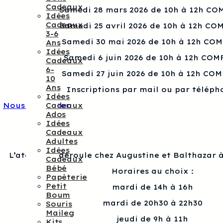
Cadeaux
Samedi 28 mars 2026 de 10h à 12h CO
Idées
Cadeaux
Samedi 25 avril 2026 de 10h à 12h CO
3-6
Samedi 30 mai 2026 de 10h à 12h CO
Ans
Idées
Samedi 6 juin 2026 de 10h à 12h COM
Cadeaux
6-
Samedi 27 juin 2026 de 10h à 12h CO
10
Ans
Inscriptions par mail ou par téléph
Idées
Cadeaux
Nous contacter
Ados
Idées
Cadeaux
Adultes
Idées
L’atelier se déroule chez Augustine et Balthazar à
Cadeaux
Bébé
Horaires au choix :
Papèterie
Petit
mardi de 14h à 16h
Boum
mardi de 20h30 à 22h30
Souris
Maileg
jeudi de 9h à 11h
Kits