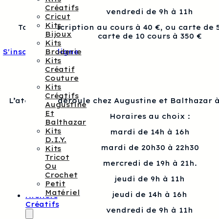
Créatifs
vendredi de 9h à 11h
Cricut
Kits
Tarif : Inscription au cours à 40 €, ou carte de 
Bijoux
carte de 10 cours à 350 €
Kits
Broderie
S'inscrire en ligne
Kits
Créatif
Couture
Kits
Créatifs
L’atelier se déroule chez Augustine et Balthazar à
Augustine
Et
Horaires au choix :
Balthazar
Kits
mardi de 14h à 16h
D.I.Y.
mardi de 20h30 à 22h30
Kits
Tricot
mercredi de 19h à 21h.
Ou
Crochet
jeudi de 9h à 11h
Petit
Matériel
jeudi de 14h à 16h
Ateliers
Créatifs
vendredi de 9h à 11h