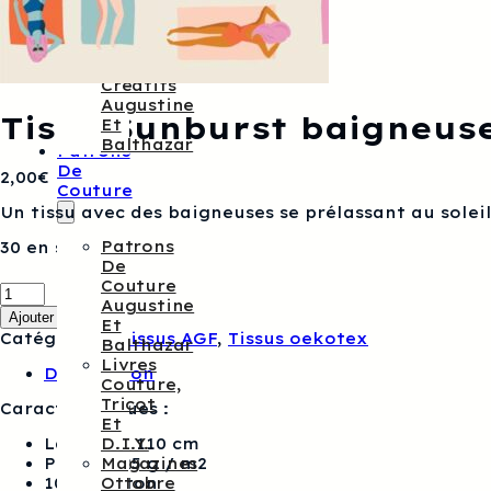
Augustine
&
Balthazar
Kits
Créatifs
Augustine
Tissu Sunburst baigneus
Et
Balthazar
Patrons
De
2,00
€
Couture
Un tissu avec des baigneuses se prélassant au soleil
Patrons
30 en stock
De
quantité
Couture
de
Augustine
Ajouter au panier
Tissu
Et
Catégories :
Tissus AGF
,
Tissus oekotex
Sunburst
Balthazar
baigneuses
Livres
Description
-
Couture,
AGF
Tricot
Caractéristiques :
Et
Largeur : 110 cm
D.I.Y.
Poids : 125 g / m2
Magazines
100 % coton
Ottobre