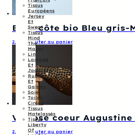
Français
Tissus
Européens
Jersey
Et
Bord côte bio Bleu gris-
Sweat
Tissus
Mind
2,20
€
Ajouter au panier
The
Maker
Lin
Lainage
Et
Jacquard
Rubans
Et
Galons
Soie
Toiles
Cirées
Tissus
Matelassés
Viscose coeur Augustine
Tissus
Liberty
Of
2,20
€
Ajouter au panier