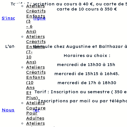
Tarif : Inscription au cours à 40 €, ou carte de 
Ateliers
carte de 10 cours à 350 €
Créatifs
Enfants
S'inscrire en ligne
(3
– 6
Ans)
Ateliers
Créatifs
L’atelier se déroule chez Augustine et Balthazar à
Enfants
(7-
Horaires au choix :
10
Ans)
mercredi de 13h30 à 15h
Ateliers
Créatifs
mercredi de 15h15 à 16h45.
Enfants
(10
mercredi de 17h à 18h30
Ans
Tarif : Inscription au semestre ( 350 
Et
Plus)
Inscriptions par mail ou par téléph
Ateliers
Couture
Nous contacter
Pour
Adultes
Ateliers