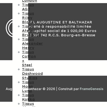
London
Tissus
AGF
Tissus
Riley
Blake
SARL AUGUSTINE ET BALTHAZAR
Tissus
Société à responsabilité limitée
Atelier
Au capital social de 1 020,00 Euros
Brunette
813 359 742 R.C.S. Bourg-en-Bresse
Tissus
Alexander
Henry
Tissus
Cotton
+
Steel
Tissus
Dashwood
Studios
Tissus
Mona
Augustine et Balthazar © 2026 | Construit par
FrameGenesis
Luna
Tissus
Kokka
Tissus