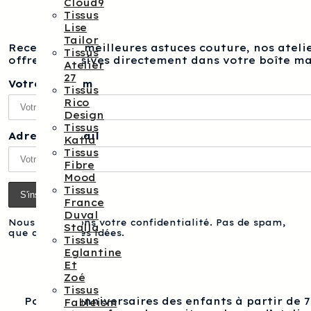
Cloud9
Tissus
Lise
Tailor
Recevez nos meilleures astuces couture, nos atelie
Tissus
offres exclusives directement dans votre boîte ma
Atelier
27
Votre prénom
Tissus
Rico
Design
Tissus
Adresse e-mail
Katia
Tissus
Fibre
Mood
Tissus
France
Duval
Nous respectons votre confidentialité. Pas de spam,
Stalla
que des bonnes idées.
Tissus
Eglantine
Et
Zoé
Tissus
Pour les anniversaires des enfants à partir de 
Fableism