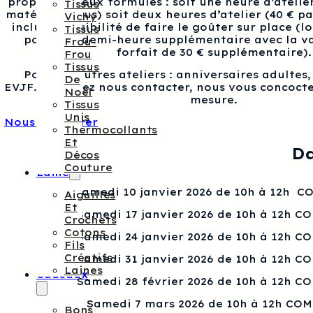
proposons deux formules : soit une heure d’atelier
Tissus
matériel inclus) soit deux heures d’atelier (40 € p
Vichy
inclus), possibilité de faire le goûter sur place (l
Tissus
pour une demi-heure supplémentaire avec la va
Frou-
forfait de 30 € supplémentaire).
Frou
Tissus
Pour les autres ateliers : anniversaires adultes
De
EVJF…, veuillez nous contacter, nous vous concocte
Noël
mesure.
Tissus
Unis
Nous contacter
Thermocollants
Et
Da
Décos
Couture
Laine
Samedi 10 janvier 2026 de 10h à 12h 
Aiguilles
Et
Samedi 17 janvier 2026 de 10h à 12h C
Crochets
Cotons
Samedi 24 janvier 2026 de 10h à 12h C
Fils
Créatifs
Samedi 31 janvier 2026 de 10h à 12h C
Laines
Cadeaux
Samedi 28 février 2026 de 10h à 12h C
Samedi 7 mars 2026 de 10h à 12h CO
Bons