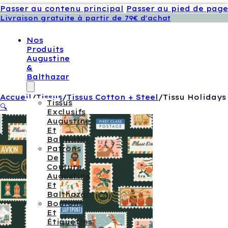
Passer au contenu principal
Passer au pied de page
Livraison gratuite à partir de 79€ d'achat
Nos
Produits
Augustine
&
Balthazar
Accueil
/
Tissus
/
Tissus Cotton + Steel
/
Tissu Holidays
Tissus
🔍
Exclusifs
Augustine
Et
Balthazar
Patrons
De
Couture
Augustine
Et
Balthazar
Boutons
Et
Étiquettes