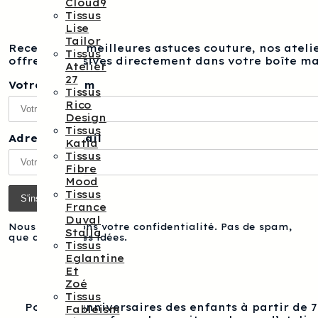
Cloud9
Tissus
Lise
Tailor
Recevez nos meilleures astuces couture, nos atelie
Tissus
offres exclusives directement dans votre boîte ma
Atelier
27
Votre prénom
Tissus
Rico
Design
Tissus
Adresse e-mail
Katia
Tissus
Fibre
Mood
Tissus
France
Duval
Nous respectons votre confidentialité. Pas de spam,
Stalla
que des bonnes idées.
Tissus
Eglantine
Et
Zoé
Tissus
Pour les anniversaires des enfants à partir de 
Fableism