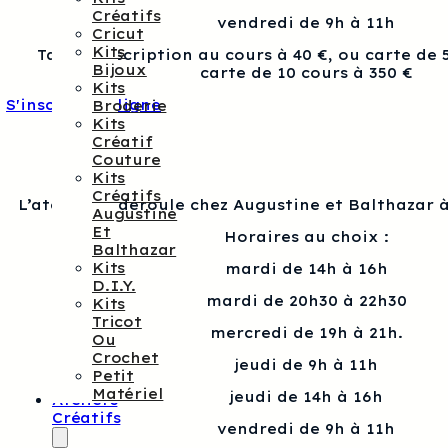
Créatifs
vendredi de 9h à 11h
Cricut
Kits
Tarif : Inscription au cours à 40 €, ou carte de 
Bijoux
carte de 10 cours à 350 €
Kits
S'inscrire en ligne
Broderie
Kits
Créatif
Couture
Kits
Créatifs
L’atelier se déroule chez Augustine et Balthazar à
Augustine
Et
Horaires au choix :
Balthazar
Kits
mardi de 14h à 16h
D.I.Y.
mardi de 20h30 à 22h30
Kits
Tricot
mercredi de 19h à 21h.
Ou
Crochet
jeudi de 9h à 11h
Petit
Matériel
jeudi de 14h à 16h
Ateliers
Créatifs
vendredi de 9h à 11h