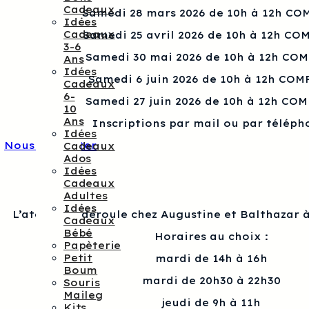
Cadeaux
Samedi 28 mars 2026 de 10h à 12h CO
Idées
Cadeaux
Samedi 25 avril 2026 de 10h à 12h CO
3-6
Samedi 30 mai 2026 de 10h à 12h CO
Ans
Idées
Samedi 6 juin 2026 de 10h à 12h COM
Cadeaux
6-
Samedi 27 juin 2026 de 10h à 12h CO
10
Ans
Inscriptions par mail ou par téléph
Idées
Nous contacter
Cadeaux
Ados
Idées
Cadeaux
Adultes
Idées
L’atelier se déroule chez Augustine et Balthazar à
Cadeaux
Bébé
Horaires au choix :
Papèterie
Petit
mardi de 14h à 16h
Boum
mardi de 20h30 à 22h30
Souris
Maileg
jeudi de 9h à 11h
Kits