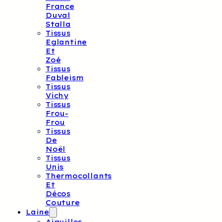
France
Duval
Stalla
Tissus
Eglantine
Et
Zoé
Tissus
Fableism
Tissus
Vichy
Tissus
Frou-
Frou
Tissus
De
Noël
Tissus
Unis
Thermocollants
Et
Décos
Couture
Laine