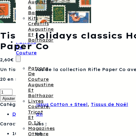
Augustine
&
Balthazar
Kits
Créatifs
Augustine
Tissu Holidays classics 
Et
Balthazar
Patrons
Paper Co
De
Couture
2,60
€
Patrons
Un tissu canevas de la collection Rifle Paper Co ave
De
20 en stock
Couture
Augustine
quantité
Et
de
Balthazar
Ajouter au panier
Tissu
Livres
Catégories :
Tissus Cotton + Steel
,
Tissus de Noël
Holidays
Couture,
classics
Tricot
Description
Holiday
Et
stamps
D.I.Y.
Caractéristiques :
evergreen
Magazines
metallic
100% coton
Ottobre