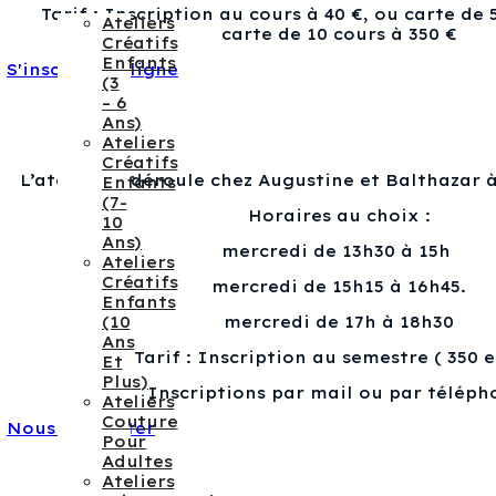
Tarif : Inscription au cours à 40 €, ou carte de 
Ateliers
carte de 10 cours à 350 €
Créatifs
Enfants
S'inscrire en ligne
(3
– 6
Ans)
Ateliers
Créatifs
L’atelier se déroule chez Augustine et Balthazar à
Enfants
(7-
Horaires au choix :
10
Ans)
mercredi de 13h30 à 15h
Ateliers
Créatifs
mercredi de 15h15 à 16h45.
Enfants
(10
mercredi de 17h à 18h30
Ans
Tarif : Inscription au semestre ( 350 
Et
Plus)
Inscriptions par mail ou par téléph
Ateliers
Couture
Nous contacter
Pour
Adultes
Ateliers