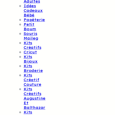
Adultes
Idées
Cadeaux
Bébé
Papèterie
Petit
Boum
Souris
Maileg
Kits
Créatifs
Cricut
Kits
Bijoux
Kits
Broderie
Kits
Créatif
Couture
Kits
Créatifs
Augustine
Et
Balthazar
Kits