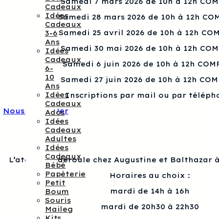
Samedi 7 mars 2026 de 10h à 12h CO
Cadeaux
Idées
Samedi 28 mars 2026 de 10h à 12h CO
Cadeaux
Samedi 25 avril 2026 de 10h à 12h CO
3-6
Ans
Samedi 30 mai 2026 de 10h à 12h CO
Idées
Cadeaux
Samedi 6 juin 2026 de 10h à 12h COM
6-
10
Samedi 27 juin 2026 de 10h à 12h CO
Ans
Idées
Inscriptions par mail ou par téléph
Cadeaux
Nous contacter
Ados
Idées
Cadeaux
Adultes
Idées
Cadeaux
L’atelier se déroule chez Augustine et Balthazar à
Bébé
Papèterie
Horaires au choix :
Petit
mardi de 14h à 16h
Boum
Souris
mardi de 20h30 à 22h30
Maileg
Kits