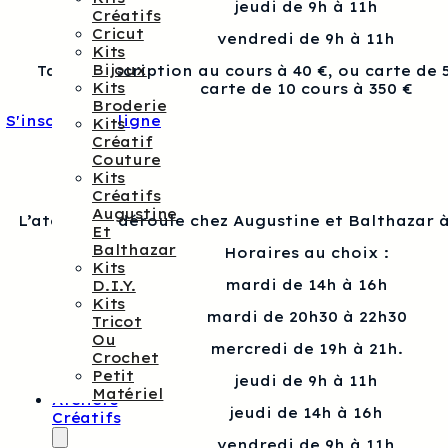
jeudi de 9h à 11h
Créatifs
Cricut
vendredi de 9h à 11h
Kits
Bijoux
Tarif : Inscription au cours à 40 €, ou carte de 
Kits
carte de 10 cours à 350 €
Broderie
S'inscrire en ligne
Kits
Créatif
Couture
Kits
Créatifs
Augustine
L’atelier se déroule chez Augustine et Balthazar à
Et
Balthazar
Horaires au choix :
Kits
mardi de 14h à 16h
D.I.Y.
Kits
mardi de 20h30 à 22h30
Tricot
Ou
mercredi de 19h à 21h.
Crochet
Petit
jeudi de 9h à 11h
Matériel
Ateliers
jeudi de 14h à 16h
Créatifs
vendredi de 9h à 11h