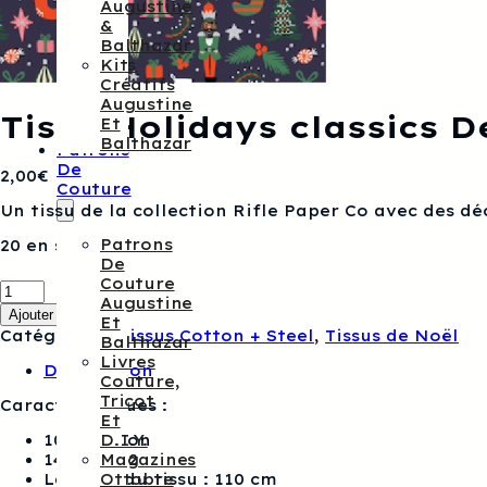
Augustine
&
Balthazar
Kits
Créatifs
Augustine
Tissu Holidays classics D
Et
Balthazar
Patrons
De
2,00
€
Couture
Un tissu de la collection Rifle Paper Co avec des d
Patrons
20 en stock
De
quantité
Couture
de
Augustine
Ajouter au panier
Tissu
Et
Catégories :
Tissus Cotton + Steel
,
Tissus de Noël
Holidays
Balthazar
classics
Livres
Description
Deck
Couture,
the
Tricot
Caractéristiques :
halls
Et
Rifle
100% coton
D.I.Y.
Paper
143 g / m2
Magazines
Co
Largeur du tissu : 110 cm
Ottobre