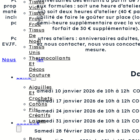
Pour les anniversaires des enfants à partir de 
Tissus
proposons deux formules : soit une heure d’atelier
Vichy
matériel inclus) soit deux heures d’atelier (40 € p
Tissus
inclus), possibilité de faire le goûter sur place (l
Frou-
pour une demi-heure supplémentaire avec la va
Frou
forfait de 30 € supplémentaire).
Tissus
De
Pour les autres ateliers : anniversaires adultes
Noël
EVJF…, veuillez nous contacter, nous vous concocte
Tissus
mesure.
Unis
Thermocollants
Nous contacter
Et
Décos
Da
Couture
Laine
Aiguilles
Samedi 10 janvier 2026 de 10h à 12h 
Et
Crochets
Samedi 17 janvier 2026 de 10h à 12h C
Cotons
Fils
Samedi 24 janvier 2026 de 10h à 12h C
Créatifs
Laines
Samedi 31 janvier 2026 de 10h à 12h C
Cadeaux
Samedi 28 février 2026 de 10h à 12h C
Bons