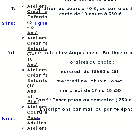
Ateliers
Tarif : Inscription au cours à 40 €, ou carte de 
Créatifs
carte de 10 cours à 350 €
Enfants
(3
S'inscrire en ligne
– 6
Ans)
Ateliers
Créatifs
Enfants
L’atelier se déroule chez Augustine et Balthazar à
(7-
10
Horaires au choix :
Ans)
Ateliers
mercredi de 13h30 à 15h
Créatifs
Enfants
mercredi de 15h15 à 16h45.
(10
mercredi de 17h à 18h30
Ans
Et
Tarif : Inscription au semestre ( 350 
Plus)
Ateliers
Inscriptions par mail ou par téléph
Couture
Pour
Nous contacter
Adultes
Ateliers