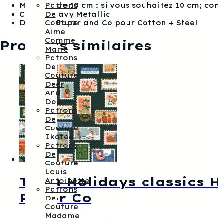
Multiple de 10 cm : si vous souhaitez 10 cm; 
Patrons
Coloris Navy Metallic
De
De Rifle Paper and Co pour Cotton + Steel
Couture
Aime
Comme
Produits similaires
Marie
Patrons
De
Couture
Deer
And
Doe
Patrons
De
Couture
Ikatee
Patrons
De
Couture
Louis
Tissu Holidays classics 
Antoinette
Patrons
Paper Co
De
Couture
Madame