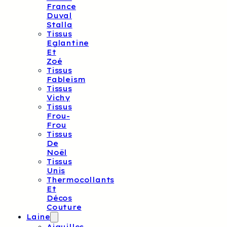
France
Duval
Stalla
Tissus
Eglantine
Et
Zoé
Tissus
Fableism
Tissus
Vichy
Tissus
Frou-
Frou
Tissus
De
Noël
Tissus
Unis
Thermocollants
Et
Décos
Couture
Laine