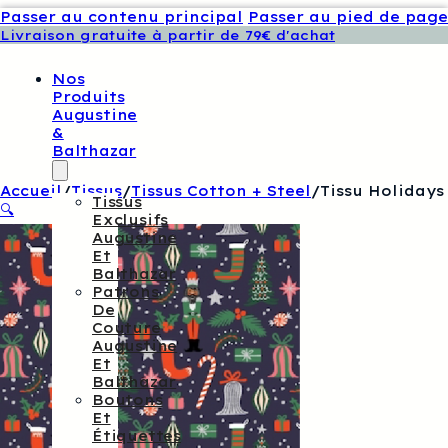
Passer au contenu principal
Passer au pied de page
Livraison gratuite à partir de 79€ d'achat
Nos
Produits
Augustine
&
Balthazar
Accueil
/
Tissus
/
Tissus Cotton + Steel
/
Tissu Holidays
Tissus
🔍
Exclusifs
Augustine
Et
Balthazar
Patrons
De
Couture
Augustine
Et
Balthazar
Boutons
Et
Étiquettes