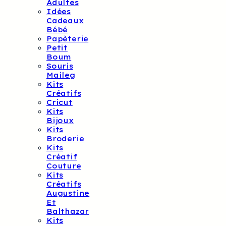
Adultes
Idées
Cadeaux
Bébé
Papèterie
Petit
Boum
Souris
Maileg
Kits
Créatifs
Cricut
Kits
Bijoux
Kits
Broderie
Kits
Créatif
Couture
Kits
Créatifs
Augustine
Et
Balthazar
Kits