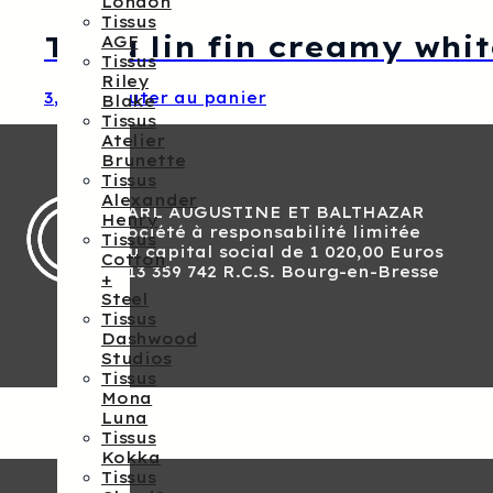
London
Tissus
Tissu lin fin creamy whi
AGF
Tissus
Riley
3,50
€
Ajouter au panier
Blake
Tissus
Atelier
Brunette
Tissus
Alexander
SARL AUGUSTINE ET BALTHAZAR
Henry
Société à responsabilité limitée
Tissus
Au capital social de 1 020,00 Euros
Cotton
813 359 742 R.C.S. Bourg-en-Bresse
+
Steel
Tissus
Dashwood
Studios
Tissus
Mona
Luna
Tissus
Kokka
Tissus