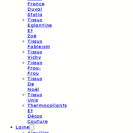
France
Duval
Stalla
Tissus
Eglantine
Et
Zoé
Tissus
Fableism
Tissus
Vichy
Tissus
Frou-
Frou
Tissus
De
Noël
Tissus
Unis
Thermocollants
Et
Décos
Couture
Laine