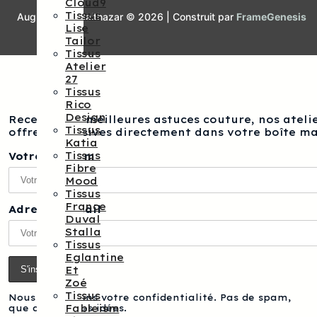
Cloud9
Tissus
Augustine et Balthazar © 2026 | Construit par
FrameGenesis
Lise
Tailor
Tissus
Atelier
27
Tissus
Rico
Design
Recevez nos meilleures astuces couture, nos atelie
Tissus
offres exclusives directement dans votre boîte ma
Katia
Tissus
Votre prénom
Fibre
Mood
Tissus
France
Adresse e-mail
Duval
Stalla
Tissus
Eglantine
Et
Zoé
Tissus
Nous respectons votre confidentialité. Pas de spam,
Fableism
que des bonnes idées.