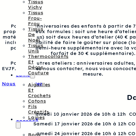
Tissus
Vichy
Tissus
Frou-
Frou
Pour les anniversaires des enfants à partir de 
Tissus
proposons deux formules : soit une heure d’atelier
De
matériel inclus) soit deux heures d’atelier (40 € p
Noël
inclus), possibilité de faire le goûter sur place (l
Tissus
pour une demi-heure supplémentaire avec la va
Unis
forfait de 30 € supplémentaire).
Thermocollants
Et
Pour les autres ateliers : anniversaires adultes
Décos
EVJF…, veuillez nous contacter, nous vous concocte
Couture
mesure.
Laine
Nous contacter
Aiguilles
Et
Crochets
Da
Cotons
Fils
Créatifs
Samedi 10 janvier 2026 de 10h à 12h 
Laines
Cadeaux
Samedi 17 janvier 2026 de 10h à 12h C
Samedi 24 janvier 2026 de 10h à 12h C
Bons