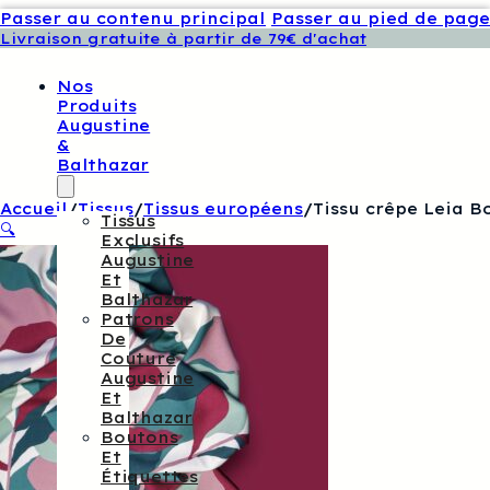
Passer au contenu principal
Passer au pied de page
Livraison gratuite à partir de 79€ d'achat
Nos
Produits
Augustine
&
Balthazar
Accueil
/
Tissus
/
Tissus européens
/
Tissu crêpe Leia B
Tissus
🔍
Exclusifs
Augustine
Et
Balthazar
Patrons
De
Couture
Augustine
Et
Balthazar
Boutons
Et
Étiquettes