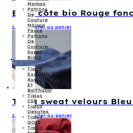
Maman
Patrons
Bord côte bio Rouge fon
De
Couture
Maison
2,20
€
Ajouter au panier
Fauve
Patrons
De
Couture
Super
Bison
Tissus
Tissus
Exclusifs
Augustine
Et
Balthazar
Tissus
Tissu sweat velours Ble
CSF
Tissus
Oekotex
2,60
€
Ajouter au panier
Tissus
GOTS
Tissus