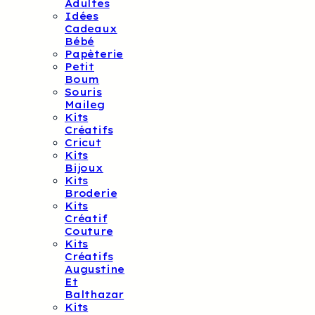
Adultes
Idées
Cadeaux
Bébé
Papèterie
Petit
Boum
Souris
Maileg
Kits
Créatifs
Cricut
Kits
Bijoux
Kits
Broderie
Kits
Créatif
Couture
Kits
Créatifs
Augustine
Et
Balthazar
Kits