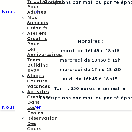
Tricot/crochet
Inscriptions par mail ou par téléph
Pour
Nous contacter
Adultes
Nos
Samedis
Créatifs
Ateliers
Créatifs
Horaires :
Pour
Les
mardi de 16h45 à 18h15
Anniversaires,
Team
mercredi de 10h30 à 12h
Building,
mercredi de 17h à 18h30
EVJF
Stages
jeudi de 16h45 à 18h15.
Couture
Vacances
Tarif : 350 euros le semestre.
Activités
Créatives
Inscriptions par mail ou par téléph
Dans
Nous contacter
Les
Écoles
Réservation
Des
Cours