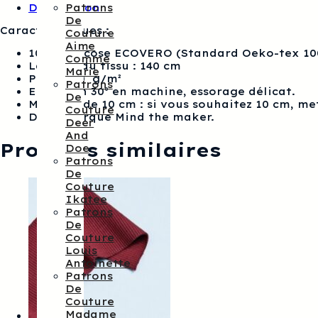
Description
Patrons
Bouquet
De
vert
Caractéristiques :
Couture
et
Aime
rose-
100 % viscose ECOVERO (Standard Oeko-tex 10
Comme
Mind
Largeur du tissu : 140 cm
Marie
the
Poids 170 g/m²
Patrons
maker
Entretien 30° en machine, essorage délicat.
De
Multiple de 10 cm : si vous souhaitez 10 cm, me
Couture
De la marque Mind the maker.
Deer
And
Produits similaires
Doe
Patrons
De
Couture
Ikatee
Patrons
De
Couture
Louis
Antoinette
Patrons
De
Couture
Madame