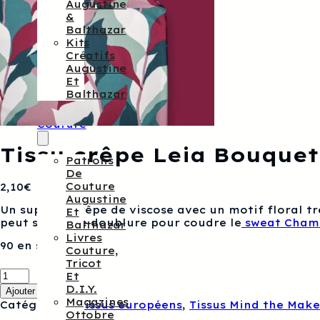
Augustine
&
Balthazar
Kits
Créatifs
Augustine
Et
Balthazar
Patrons
De
Couture
Tissu crêpe Leia Bouquet
Patrons
De
Couture
2,10
€
Augustine
Un superbe crêpe de viscose avec un motif floral t
Et
peut servir de doublure pour coudre le
sweat Cham
Balthazar
Livres
90 en stock
Couture,
Tricot
quantité
Et
de
D.I.Y.
Ajouter au panier
Tissu
Magazines
Catégories :
Tissus européens
,
Tissus Mind the Make
crêpe
Ottobre
Leia