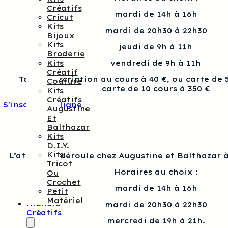
Créatifs
mardi de 14h à 16h
Cricut
Kits
mardi de 20h30 à 22h30
Bijoux
Kits
jeudi de 9h à 11h
Broderie
Kits
vendredi de 9h à 11h
Créatif
Tarif : Inscription au cours à 40 €, ou carte de 
Couture
carte de 10 cours à 350 €
Kits
Créatifs
S'inscrire en ligne
Augustine
Et
Balthazar
Kits
D.I.Y.
Kits
L’atelier se déroule chez Augustine et Balthazar à
Tricot
Horaires au choix :
Ou
Crochet
mardi de 14h à 16h
Petit
Matériel
Ateliers
mardi de 20h30 à 22h30
Créatifs
mercredi de 19h à 21h.