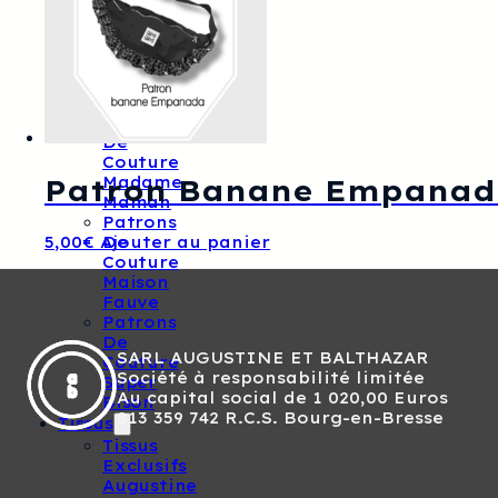
Ikatee
Patrons
De
Couture
Louis
Antoinette
Patrons
De
Couture
Patron Banane Empanad
Madame
Maman
Patrons
De
5,00
€
Ajouter au panier
Couture
Maison
Fauve
Patrons
De
SARL AUGUSTINE ET BALTHAZAR
Couture
Société à responsabilité limitée
Super
Au capital social de 1 020,00 Euros
Bison
813 359 742 R.C.S. Bourg-en-Bresse
Tissus
Tissus
Exclusifs
Augustine