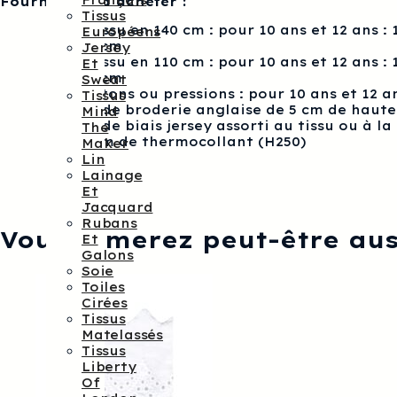
Français
46
Fournitures à acheter :
Tissus
Si tissu en 140 cm : pour 10 ans et 12 ans : 
Européens
150 cm
Jersey
Si tissu en 110 cm : pour 10 ans et 12 ans : 
Et
220 cm
Sweat
Boutons ou pressions : pour 10 ans et 12 ans :
Tissus
2 m de broderie anglaise de 5 cm de haut
Mind
1 m de biais jersey assorti au tissu ou à la
The
10 cm de thermocollant (H250)
Maker
Lin
Lainage
Et
Jacquard
Rubans
Vous aimerez peut-être au
Et
Galons
Soie
Toiles
Cirées
Tissus
Matelassés
Tissus
Liberty
Of