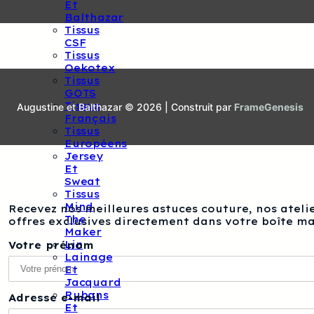
Et
Balthazar
Tissus
CSF
Tissus
Oekotex
Tissus
GOTS
Tissus
Augustine et Balthazar © 2026 | Construit par
FrameGenesis
Français
Tissus
Européens
Jersey
Et
Sweat
Tissus
Mind
Recevez nos meilleures astuces couture, nos atelie
The
offres exclusives directement dans votre boîte ma
Maker
Lin
Votre prénom
Lainage
Et
Jacquard
Rubans
Adresse e-mail
Et