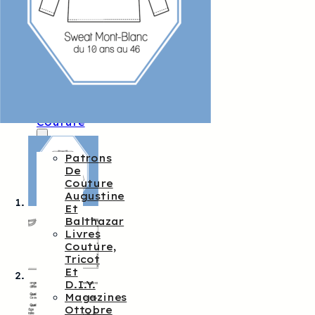
Augustine
&
Balthazar
Kits
Créatifs
Augustine
Et
Balthazar
Patrons
De
Couture
Patrons
De
Couture
Augustine
Et
Balthazar
Livres
Couture,
Tricot
Et
D.I.Y.
Magazines
Ottobre