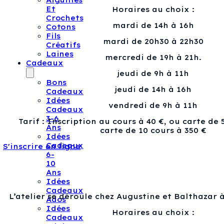
Aiguilles
Et
Horaires au choix :
Crochets
mardi de 14h à 16h
Cotons
Fils
mardi de 20h30 à 22h30
Créatifs
Laines
mercredi de 19h à 21h.
Cadeaux
jeudi de 9h à 11h
Bons
jeudi de 14h à 16h
Cadeaux
Idées
vendredi de 9h à 11h
Cadeaux
3-6
Tarif : Inscription au cours à 40 €, ou carte de 
Ans
carte de 10 cours à 350 €
Idées
Cadeaux
S'inscrire en ligne
6-
10
Ans
Idées
Cadeaux
L’atelier se déroule chez Augustine et Balthazar à
Ados
Idées
Horaires au choix :
Cadeaux