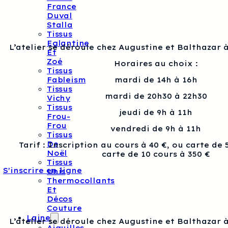
France
Duval
Stalla
Tissus
Eglantine
L’atelier se déroule chez Augustine et Balthazar à
Et
Zoé
Horaires au choix :
Tissus
Fableism
mardi de 14h à 16h
Tissus
mardi de 20h30 à 22h30
Vichy
Tissus
jeudi de 9h à 11h
Frou-
Frou
vendredi de 9h à 11h
Tissus
De
Tarif : Inscription au cours à 40 €, ou carte de 
Noël
carte de 10 cours à 350 €
Tissus
S'inscrire en ligne
Unis
Thermocollants
Et
Décos
Couture
Laine
L’atelier se déroule chez Augustine et Balthazar à