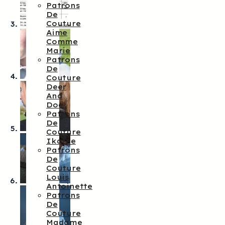
Patrons
De
Couture
Aime
Comme
Marie
Patrons
De
Couture
Deer
And
Doe
Patrons
De
Couture
Ikatee
Patrons
De
Couture
Louis
Antoinette
Patrons
De
Couture
Madame