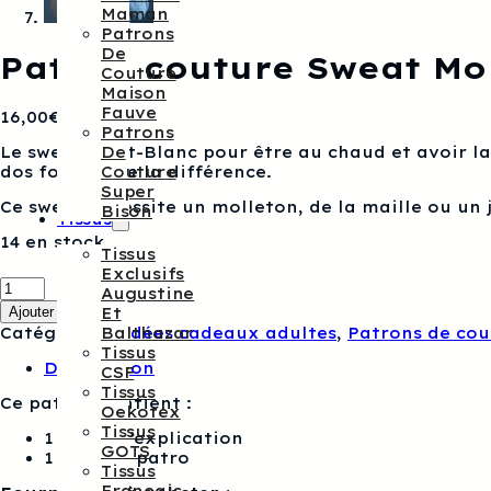
Maman
Patrons
De
Patron couture Sweat Mon
Couture
Maison
Fauve
16,00
€
Patrons
Le sweat Mont-Blanc pour être au chaud et avoir la
De
dos font toute la différence.
Couture
Super
Ce sweat nécessite un molleton, de la maille ou un j
Bison
Tissus
14 en stock
Tissus
Exclusifs
quantité
Augustine
de
Ajouter au panier
Et
Patron
Catégories :
Idées cadeaux adultes
,
Patrons de cou
Balthazar
couture
Tissus
Sweat
Description
CSF
Mont-
Tissus
Blanc
Ce patron contient :
Oekotex
du
Tissus
10
1 livret d’explication
GOTS
ans
1 feuillet patro
Tissus
au