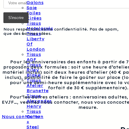
Galons
Soie
Toiles
Cirées
Tissus
Matelassés
Nous respectons votre confidentialité. Pas de spam,
Tissus
que des bonnes idées.
Liberty
Of
London
Tissus
AGF
Pour les anniversaires des enfants à partir de 
Tissus
proposons deux formules : soit une heure d’atelier
Riley
matériel inclus) soit deux heures d’atelier (40 € p
Blake
inclus), possibilité de faire le goûter sur place (l
Tissus
pour une demi-heure supplémentaire avec la va
Atelier
forfait de 30 € supplémentaire).
Brunette
Tissus
Pour les autres ateliers : anniversaires adultes
Alexander
EVJF…, veuillez nous contacter, nous vous concocte
Henry
mesure.
Tissus
Cotton
Nous contacter
+
Steel