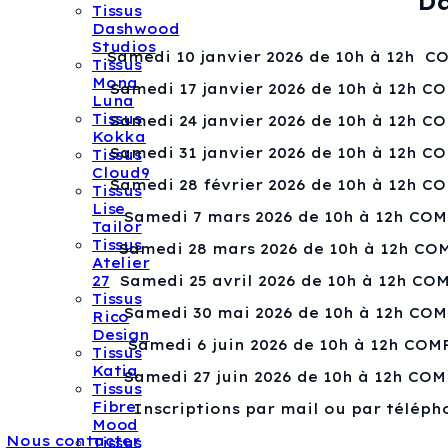
Da
Tissus
Dashwood
Studios
Samedi 10 janvier 2026 de 10h à 12h 
Tissus
Mona
Samedi 17 janvier 2026 de 10h à 12h C
Luna
Tissus
Samedi 24 janvier 2026 de 10h à 12h C
Kokka
Samedi 31 janvier 2026 de 10h à 12h C
Tissus
Cloud9
Samedi 28 février 2026 de 10h à 12h C
Tissus
Lise
Samedi 7 mars 2026 de 10h à 12h CO
Tailor
Tissus
Samedi 28 mars 2026 de 10h à 12h CO
Atelier
27
Samedi 25 avril 2026 de 10h à 12h CO
Tissus
Samedi 30 mai 2026 de 10h à 12h CO
Rico
Design
Samedi 6 juin 2026 de 10h à 12h COM
Tissus
Katia
Samedi 27 juin 2026 de 10h à 12h CO
Tissus
Fibre
Inscriptions par mail ou par téléph
Mood
Nous contacter
Tissus