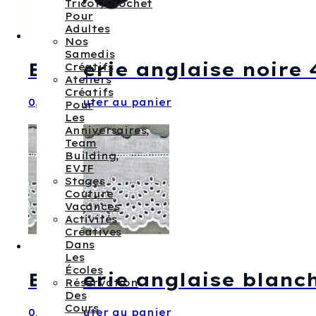
Tricot/crochet
Pour
Adultes
Nos
Samedis
Broderie anglaise noire
Créatifs
Ateliers
Créatifs
0,40
€
Ajouter au panier
Pour
Les
Anniversaires,
Team
Building,
EVJF
Stages
Couture
Vacances
Activités
Créatives
Dans
Les
Écoles
Broderie anglaise blanc
Réservation
Des
Cours
0,70
€
Ajouter au panier