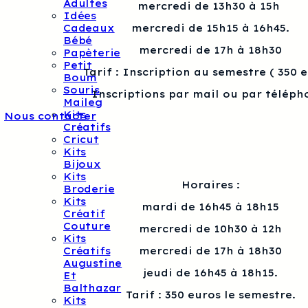
Adultes
mercredi de 13h30 à 15h
Idées
Cadeaux
mercredi de 15h15 à 16h45.
Bébé
mercredi de 17h à 18h30
Papèterie
Petit
Tarif : Inscription au semestre ( 350 
Boum
Souris
Inscriptions par mail ou par téléph
Maileg
Kits
Nous contacter
Créatifs
Cricut
Kits
Bijoux
Kits
Horaires :
Broderie
Kits
mardi de 16h45 à 18h15
Créatif
Couture
mercredi de 10h30 à 12h
Kits
Créatifs
mercredi de 17h à 18h30
Augustine
jeudi de 16h45 à 18h15.
Et
Balthazar
Tarif : 350 euros le semestre.
Kits