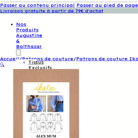
Passer au contenu principal
Passer au pied de page
Livraison gratuite à partir de 79€ d'achat
Nos
Produits
Augustine
&
Balthazar
Accueil
/
Patrons de couture
/
Patrons de couture Ik
Tissus
🔍
Exclusifs
Augustine
Et
Balthazar
Patrons
De
Couture
Augustine
Et
Balthazar
Boutons
Et
Étiquettes