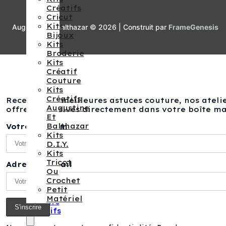
Créatifs
Cricut
Kits
Augustine et Balthazar © 2026 | Construit par
FrameGenesis
Bijoux
Kits
Broderie
Kits
Créatif
Couture
Kits
Créatifs
Recevez nos meilleures astuces couture, nos atelie
Augustine
offres exclusives directement dans votre boîte ma
Et
Balthazar
Votre prénom
Kits
D.I.Y.
Kits
Tricot
Adresse e-mail
Ou
Crochet
Petit
Matériel
Ateliers
Créatifs