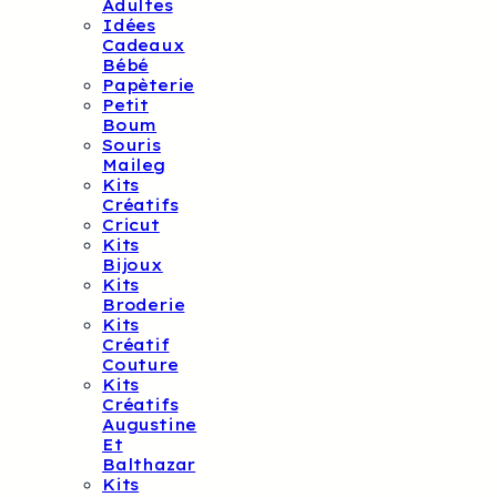
Adultes
Idées
Cadeaux
Bébé
Papèterie
Petit
Boum
Souris
Maileg
Kits
Créatifs
Cricut
Kits
Bijoux
Kits
Broderie
Kits
Créatif
Couture
Kits
Créatifs
Augustine
Et
Balthazar
Kits