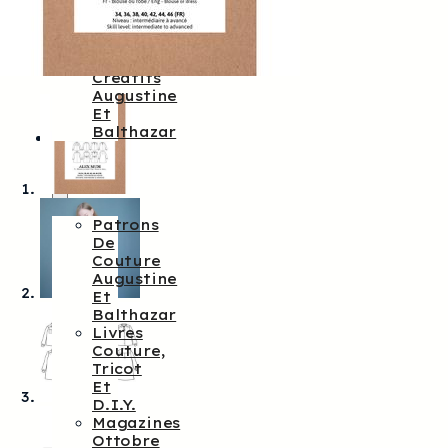
Augustine
&
Balthazar
Kits
Créatifs
Augustine
Et
Balthazar
Patrons
De
Couture
Patrons
De
Couture
Augustine
Et
Balthazar
Livres
Couture,
Tricot
Et
D.I.Y.
Magazines
Ottobre