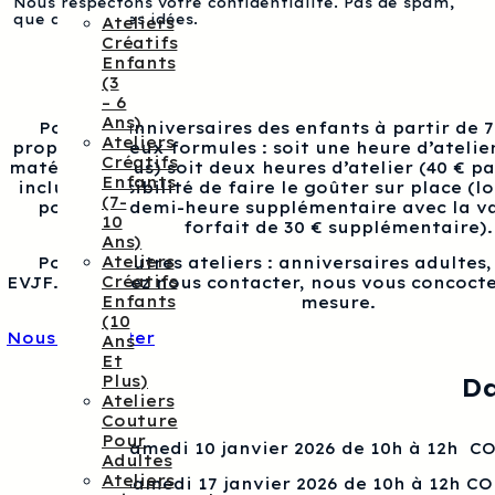
Nous respectons votre confidentialité. Pas de spam,
que des bonnes idées.
Ateliers
Créatifs
Enfants
(3
– 6
Ans)
Pour les anniversaires des enfants à partir de 
Ateliers
proposons deux formules : soit une heure d’atelier
Créatifs
matériel inclus) soit deux heures d’atelier (40 € p
Enfants
inclus), possibilité de faire le goûter sur place (l
(7-
pour une demi-heure supplémentaire avec la va
10
forfait de 30 € supplémentaire).
Ans)
Ateliers
Pour les autres ateliers : anniversaires adultes
Créatifs
EVJF…, veuillez nous contacter, nous vous concocte
Enfants
mesure.
(10
Nous contacter
Ans
Et
Plus)
Da
Ateliers
Couture
Pour
Samedi 10 janvier 2026 de 10h à 12h 
Adultes
Ateliers
Samedi 17 janvier 2026 de 10h à 12h C