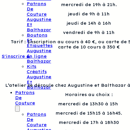
Patrons
mercredi de 19h à 21h.
De
jeudi de 9h à 11h
Couture
Augustine
jeudi de 14h à 16h
Et
Balthazar
vendredi de 9h à 11h
Boutons
Et
Tarif : Inscription au cours à 40 €, ou carte de 
Étiquettes
carte de 10 cours à 350 €
Augustine
&
S'inscrire en ligne
Balthazar
Kits
Créatifs
Augustine
Et
L’atelier se déroule chez Augustine et Balthazar à
Balthazar
Patrons
Horaires au choix :
De
Couture
mercredi de 13h30 à 15h
mercredi de 15h15 à 16h45.
Patrons
De
mercredi de 17h à 18h30
Couture