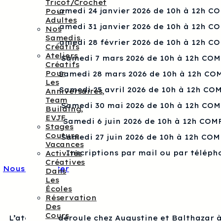
Tricot/crochet
Samedi 24 janvier 2026 de 10h à 12h C
Pour
Adultes
Samedi 31 janvier 2026 de 10h à 12h C
Nos
Samedis
Samedi 28 février 2026 de 10h à 12h C
Créatifs
Ateliers
Samedi 7 mars 2026 de 10h à 12h CO
Créatifs
Pour
Samedi 28 mars 2026 de 10h à 12h CO
Les
Samedi 25 avril 2026 de 10h à 12h CO
Anniversaires,
Team
Samedi 30 mai 2026 de 10h à 12h CO
Building,
EVJF
Samedi 6 juin 2026 de 10h à 12h COM
Stages
Couture
Samedi 27 juin 2026 de 10h à 12h CO
Vacances
Inscriptions par mail ou par téléph
Activités
Créatives
Nous contacter
Dans
Les
Écoles
Réservation
Des
Cours
L’atelier se déroule chez Augustine et Balthazar à