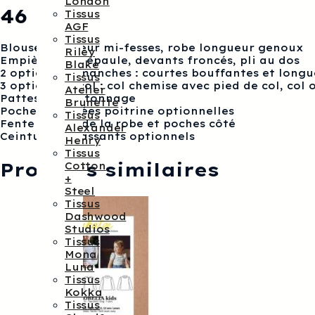
London
MUM
46
Tissus
Blouse
AGF
+
Tissus
Robe
Blouse longueur mi-fesses, robe longueur genoux
Riley
34
Empiècement épaule, devants froncés, pli au dos
Blake
au
2 options de manches : courtes bouffantes et longu
Tissus
46
3 options de col : col chemise avec pied de col, col o
Atelier
Pattes de boutonnage
Brunette
Poches plaquées poitrine optionnelles
Tissus
Fente au bas de la robe et poches côté
Alexander
Ceinture et passants optionnels
Henry
Tissus
Produits similaires
Cotton
+
Steel
Tissus
Dashwood
Studios
Tissus
Mona
Luna
Tissus
Kokka
Tissus