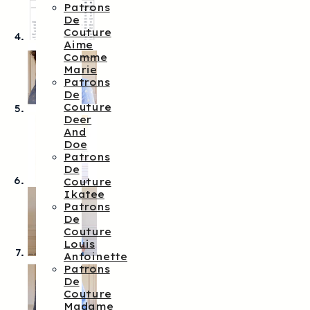
Patrons
De
Couture
Aime
Comme
Marie
Patrons
De
Couture
Deer
And
Doe
Patrons
De
Couture
Ikatee
Patrons
De
Couture
Louis
Antoinette
Patrons
De
Couture
Madame