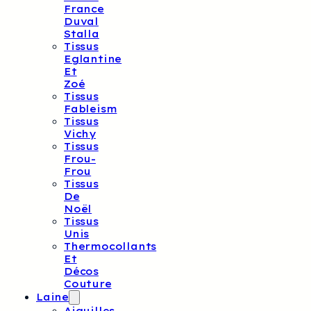
France
Duval
Stalla
Tissus
Eglantine
Et
Zoé
Tissus
Fableism
Tissus
Vichy
Tissus
Frou-
Frou
Tissus
De
Noël
Tissus
Unis
Thermocollants
Et
Décos
Couture
Laine