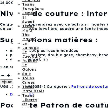
Français
16,00
€
Tissus
Européens
Niveau de couture : inte
Jersey
Et
Sweat
Ce que vous apprendrez avec ce patron :
monter u
Tissus
un col chemise ou lavalière, coudre une fente indéc
Mind
The
Suggestions matières :
Maker
Lin
Lainage
matières souples recommandées
Et
popeline, batiste, double gaze, chambray, bro
Jacquard
viscose, tencel, lin
Rubans
Et
1 en stock
Galons
Soie
quantité
Toiles
de
Ajouter au panier
Cirées
Pochette
UGS :
3760278990058-2
Catégorie :
Patrons de coutu
Tissus
Patron
Matelassés
de
Description
Tissus
couture
Liberty
Femme
Pochette Patron de cout
Of
ALEX