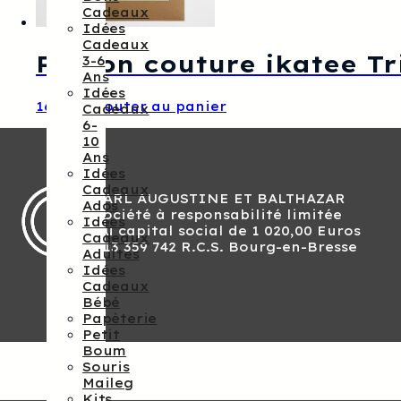
Cadeaux
Idées
Cadeaux
Patron couture ikatee Tri
3-6
Ans
Idées
16,00
€
Ajouter au panier
Cadeaux
6-
10
Ans
Idées
Cadeaux
SARL AUGUSTINE ET BALTHAZAR
Ados
Société à responsabilité limitée
Idées
Au capital social de 1 020,00 Euros
Cadeaux
813 359 742 R.C.S. Bourg-en-Bresse
Adultes
Idées
Cadeaux
Bébé
Papèterie
Petit
Boum
Souris
Maileg
Kits