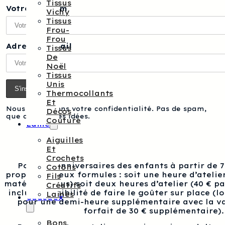
Tissus
Votre prénom
Vichy
Tissus
Frou-
Frou
Adresse e-mail
Tissus
De
Noël
Tissus
Unis
Thermocollants
Et
Nous respectons votre confidentialité. Pas de spam,
Décos
que des bonnes idées.
Couture
Laine
Aiguilles
Et
Crochets
Pour les anniversaires des enfants à partir de 
Cotons
proposons deux formules : soit une heure d’atelier
Fils
matériel inclus) soit deux heures d’atelier (40 € p
Créatifs
inclus), possibilité de faire le goûter sur place (l
Laines
Cadeaux
pour une demi-heure supplémentaire avec la va
forfait de 30 € supplémentaire).
Bons