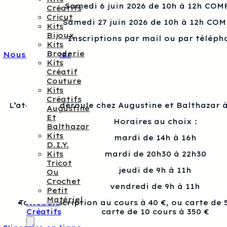
Samedi 6 juin 2026 de 10h à 12h COM
Créatifs
Cricut
Samedi 27 juin 2026 de 10h à 12h CO
Kits
Bijoux
Inscriptions par mail ou par téléph
Kits
Broderie
Nous contacter
Kits
Créatif
Couture
Kits
Créatifs
L’atelier se déroule chez Augustine et Balthazar à
Augustine
Et
Horaires au choix :
Balthazar
Kits
mardi de 14h à 16h
D.I.Y.
Kits
mardi de 20h30 à 22h30
Tricot
jeudi de 9h à 11h
Ou
Crochet
vendredi de 9h à 11h
Petit
Matériel
Ateliers
Tarif : Inscription au cours à 40 €, ou carte de 
Créatifs
carte de 10 cours à 350 €