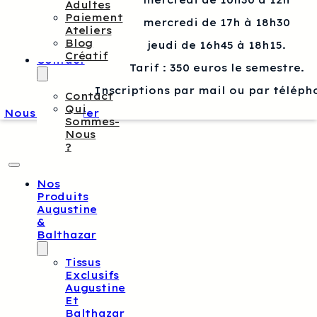
mercredi de 10h30 à 12h
Adultes
Paiement
mercredi de 17h à 18h30
Ateliers
Blog
jeudi de 16h45 à 18h15.
Créatif
Contact
Tarif : 350 euros le semestre.
Inscriptions par mail ou par téléph
Contact
Qui
Nous contacter
Sommes-
Nous
?
Nos
Produits
Augustine
&
Balthazar
Tissus
Exclusifs
Augustine
Et
Balthazar