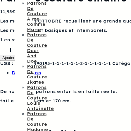
Patrons
De
11,95
€
Couture
Aime
Les magazines OTTOBRE recueillent une grande qua
Comme
Marie
Les modèles sont basiques et intemporels.
Patrons
1 en stock
De
Couture
quantité
Deer
de
And
Ajouter au panier
Patrons
Doe
UGS :
3760278990195-1-1-1-1-1-1-2-1-1-1-1-1-1
Catégo
couture
Patrons
enfants
De
Description
OTTOBRE
Couture
4/2017
Ikatee
Patrons
De nombreux patrons enfants en taille réelle.
De
Couture
taille entre 74 cm et 170 cm.
Louis
Antoinette
Patrons
De
Couture
Madame