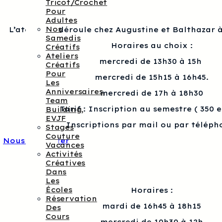
Tricot/crochet
Pour
Adultes
Nos
L’atelier se déroule chez Augustine et Balthazar à
Samedis
Horaires au choix :
Créatifs
Ateliers
mercredi de 13h30 à 15h
Créatifs
Pour
mercredi de 15h15 à 16h45.
Les
Anniversaires,
mercredi de 17h à 18h30
Team
Tarif : Inscription au semestre ( 350 
Building,
EVJF
Inscriptions par mail ou par téléph
Stages
Couture
Nous contacter
Vacances
Activités
Créatives
Dans
Les
Écoles
Horaires :
Réservation
mardi de 16h45 à 18h15
Des
Cours