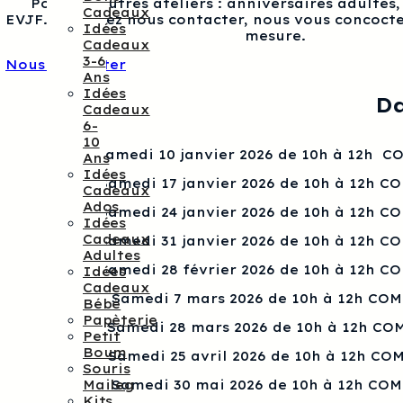
Pour les autres ateliers : anniversaires adultes
Cadeaux
EVJF…, veuillez nous contacter, nous vous concocte
Idées
mesure.
Cadeaux
3-6
Nous contacter
Ans
Idées
Da
Cadeaux
6-
10
Samedi 10 janvier 2026 de 10h à 12h 
Ans
Idées
Samedi 17 janvier 2026 de 10h à 12h C
Cadeaux
Ados
Samedi 24 janvier 2026 de 10h à 12h C
Idées
Cadeaux
Samedi 31 janvier 2026 de 10h à 12h C
Adultes
Samedi 28 février 2026 de 10h à 12h C
Idées
Cadeaux
Samedi 7 mars 2026 de 10h à 12h CO
Bébé
Papèterie
Samedi 28 mars 2026 de 10h à 12h CO
Petit
Boum
Samedi 25 avril 2026 de 10h à 12h CO
Souris
Maileg
Samedi 30 mai 2026 de 10h à 12h CO
Kits