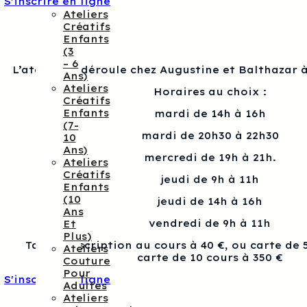
S'inscrire en ligne
Ateliers
Créatifs
Enfants
(3
– 6
L’atelier se déroule chez Augustine et Balthazar à
Ans)
Ateliers
Horaires au choix :
Créatifs
Enfants
mardi de 14h à 16h
(7-
mardi de 20h30 à 22h30
10
Ans)
mercredi de 19h à 21h.
Ateliers
Créatifs
jeudi de 9h à 11h
Enfants
(10
jeudi de 14h à 16h
Ans
vendredi de 9h à 11h
Et
Plus)
Tarif : Inscription au cours à 40 €, ou carte de 
Ateliers
carte de 10 cours à 350 €
Couture
Pour
S'inscrire en ligne
Adultes
Ateliers