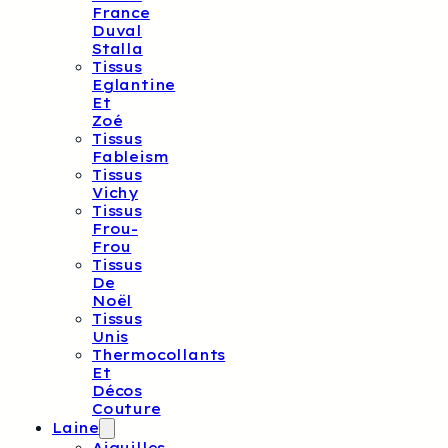
France
Duval
Stalla
Tissus
Eglantine
Et
Zoé
Tissus
Fableism
Tissus
Vichy
Tissus
Frou-
Frou
Tissus
De
Noël
Tissus
Unis
Thermocollants
Et
Décos
Couture
Laine