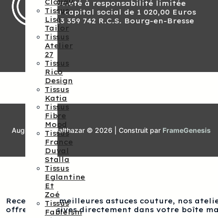
Cloud9
Société à responsabilité limitée
Tissus
Au capital social de 1 020,00 Euros
Lise
813 359 742 R.C.S. Bourg-en-Bresse
Tailor
Tissus
Atelier
27
Tissus
Rico
Design
Tissus
Katia
Tissus
Fibre
Mood
Augustine et Balthazar © 2026 | Construit par
FrameGenesis
Tissus
France
Duval
Stalla
Tissus
Eglantine
Et
Zoé
Recevez nos meilleures astuces couture, nos atelie
Tissus
offres exclusives directement dans votre boîte ma
Fableism