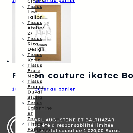
16,00
€
Ajouter au panier
Cloud9
Tissus
Lise
Tailor
Tissus
Atelier
27
Tissus
Rico
Design
Tissus
Katia
Tissus
Fibre
Patron couture ikatee Bo
Mood
Tissus
France
16,00
€
Ajouter au panier
Duval
Stalla
Tissus
Eglantine
Et
Zoé
SARL AUGUSTINE ET BALTHAZAR
Tissus
Société à responsabilité limitée
Fableism
Au capital social de 1 020,00 Euros