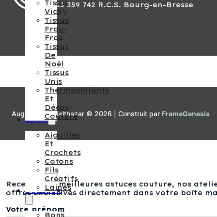
Tissus
813 359 742 R.C.S. Bourg-en-Bresse
Vichy
Tissus
Frou-
Frou
Tissus
De
Noël
Tissus
Unis
Thermocollants
Et
Décos
Augustine et Balthazar © 2026 | Construit par
FrameGenesis
Couture
Laine
Aiguilles
Et
Crochets
Cotons
Fils
Créatifs
Recevez nos meilleures astuces couture, nos atelie
Laines
Cadeaux
offres exclusives directement dans votre boîte ma
Votre prénom
Bons