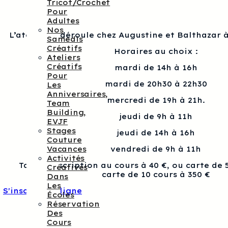
Tricot/crochet
Pour
Adultes
Nos
L’atelier se déroule chez Augustine et Balthazar à
Samedis
Créatifs
Horaires au choix :
Ateliers
Créatifs
mardi de 14h à 16h
Pour
mardi de 20h30 à 22h30
Les
Anniversaires,
mercredi de 19h à 21h.
Team
Building,
jeudi de 9h à 11h
EVJF
Stages
jeudi de 14h à 16h
Couture
Vacances
vendredi de 9h à 11h
Activités
Tarif : Inscription au cours à 40 €, ou carte de 
Créatives
carte de 10 cours à 350 €
Dans
Les
S'inscrire en ligne
Écoles
Réservation
Des
Cours