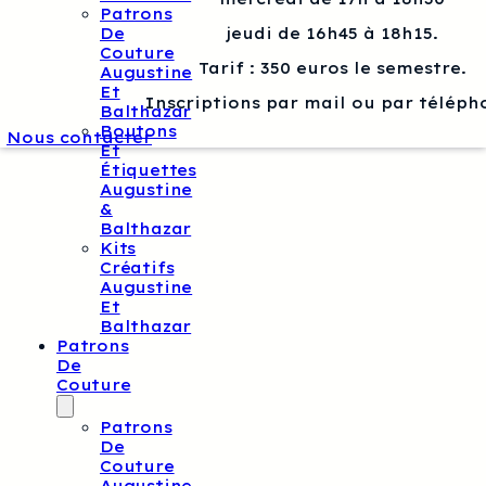
Patrons
De
jeudi de 16h45 à 18h15.
Couture
Tarif : 350 euros le semestre.
Augustine
Et
Inscriptions par mail ou par téléph
Balthazar
Boutons
Nous contacter
Et
Étiquettes
Augustine
&
Balthazar
Kits
Créatifs
Augustine
Et
Balthazar
Patrons
De
Couture
Patrons
De
Couture