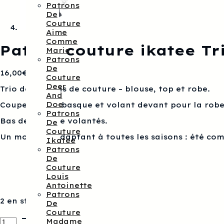
Patrons
De
Couture
Aime
Comme
Patron couture ikatee Tri
Marie
Patrons
De
16,00
€
Couture
Deer
Trio de patrons de couture – blouse, top et robe.
And
Doe
Coupe ample, basque et volant devant pour la robe
Patrons
Bas de manche volantés.
De
Couture
Un modèle s’adaptant à toutes les saisons : été co
Ikatee
Patrons
De
Couture
Louis
Antoinette
Patrons
2 en stock
De
Couture
quantité
Madame