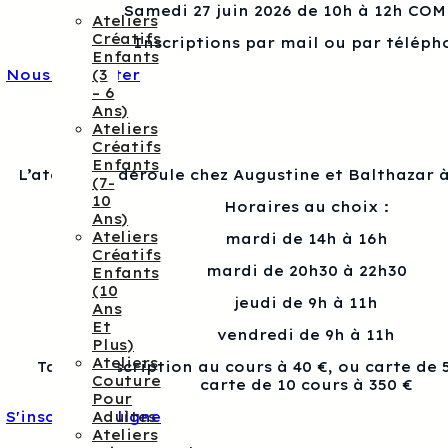
Samedi 27 juin 2026 de 10h à 12h CO
Ateliers
Créatifs
Inscriptions par mail ou par téléph
Enfants
(3
Nous contacter
– 6
Ans)
Ateliers
Créatifs
Enfants
L’atelier se déroule chez Augustine et Balthazar à
(7-
10
Horaires au choix :
Ans)
Ateliers
mardi de 14h à 16h
Créatifs
mardi de 20h30 à 22h30
Enfants
(10
jeudi de 9h à 11h
Ans
Et
vendredi de 9h à 11h
Plus)
Ateliers
Tarif : Inscription au cours à 40 €, ou carte de 
Couture
carte de 10 cours à 350 €
Pour
Adultes
S'inscrire en ligne
Ateliers