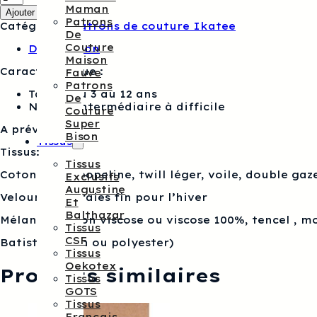
de
Maman
Ajouter au panier
Patron
Patrons
Catégorie :
Patrons de couture Ikatee
couture
De
ikatee
Couture
Description
Trio
Maison
Lilas
Caractéristique :
Fauve
-
Patrons
Blouse,
Tailles du 3 au 12 ans
De
top
Niveau intermédiaire à difficile
Couture
ou
Super
robe
A prévoir :
Bison
Tissus
Tissus:
Tissus
Cotonnade, popeline, twill léger, voile, double gaz
Exclusifs
Augustine
Velours milleraies fin pour l’hiver
Et
Balthazar
Mélanges coton viscose ou viscose 100%, tencel , m
Tissus
CSF
Batiste (coton ou polyester)
Tissus
Oekotex
Produits similaires
Tissus
GOTS
Tissus