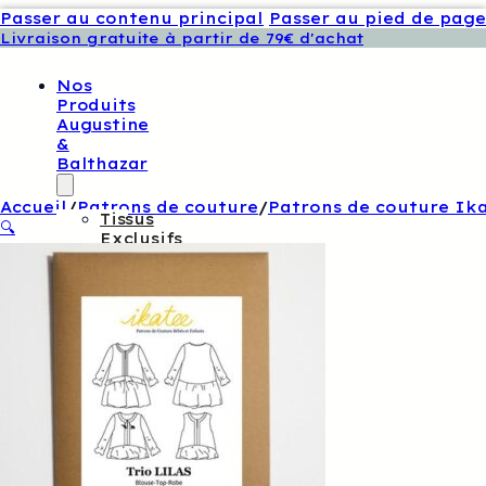
Passer au contenu principal
Passer au pied de page
Livraison gratuite à partir de 79€ d'achat
Nos
Produits
Augustine
&
Balthazar
Accueil
/
Patrons de couture
/
Patrons de couture Ik
Tissus
🔍
Exclusifs
Augustine
Et
Balthazar
Patrons
De
Couture
Augustine
Et
Balthazar
Boutons
Et
Étiquettes