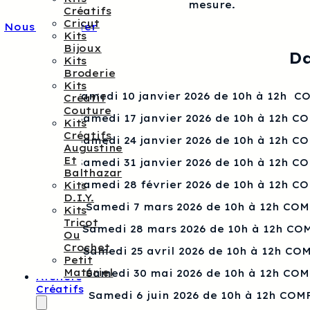
mesure.
Créatifs
Cricut
Nous contacter
Kits
Bijoux
Da
Kits
Broderie
Kits
Samedi 10 janvier 2026 de 10h à 12h 
Créatif
Couture
Samedi 17 janvier 2026 de 10h à 12h C
Kits
Créatifs
Samedi 24 janvier 2026 de 10h à 12h C
Augustine
Et
Samedi 31 janvier 2026 de 10h à 12h C
Balthazar
Samedi 28 février 2026 de 10h à 12h C
Kits
D.I.Y.
Samedi 7 mars 2026 de 10h à 12h CO
Kits
Tricot
Samedi 28 mars 2026 de 10h à 12h CO
Ou
Crochet
Samedi 25 avril 2026 de 10h à 12h CO
Petit
Matériel
Samedi 30 mai 2026 de 10h à 12h CO
Ateliers
Créatifs
Samedi 6 juin 2026 de 10h à 12h COM