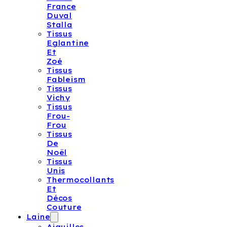
France
Duval
Stalla
Tissus
Eglantine
Et
Zoé
Tissus
Fableism
Tissus
Vichy
Tissus
Frou-
Frou
Tissus
De
Noël
Tissus
Unis
Thermocollants
Et
Décos
Couture
Laine