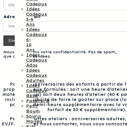
Cadeaux
Idées
Cadeaux
Adresse e-mail
3-6
Ans
Idées
Cadeaux
6-
10
Ans
Nous respectons votre confidentialité. Pas de spam,
Idées
que des bonnes idées.
Cadeaux
Ados
Idées
Cadeaux
Adultes
Pour les anniversaires des enfants à partir de 
Idées
proposons deux formules : soit une heure d’atelier
Cadeaux
matériel inclus) soit deux heures d’atelier (40 € p
Bébé
inclus), possibilité de faire le goûter sur place (l
Papèterie
pour une demi-heure supplémentaire avec la va
Petit
forfait de 30 € supplémentaire).
Boum
Souris
Pour les autres ateliers : anniversaires adultes
Maileg
EVJF…, veuillez nous contacter, nous vous concocte
Kits