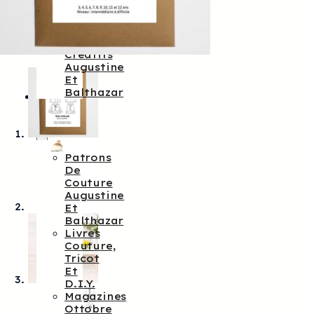
Augustine
&
Balthazar
Kits
Créatifs
Augustine
Et
Balthazar
Patrons
De
Couture
Patrons
De
Couture
Augustine
Et
Balthazar
Livres
Couture,
Tricot
Et
D.I.Y.
Magazines
Ottobre