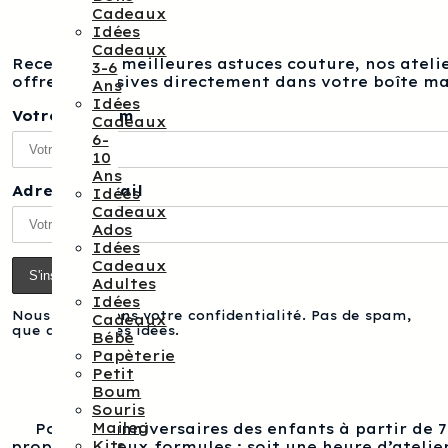
Cadeaux
Idées
Cadeaux
Recevez nos meilleures astuces couture, nos atelie
3-6
offres exclusives directement dans votre boîte ma
Ans
Idées
Votre prénom
Cadeaux
6-
10
Ans
Adresse e-mail
Idées
Cadeaux
Ados
Idées
Cadeaux
Adultes
Idées
Nous respectons votre confidentialité. Pas de spam,
Cadeaux
que des bonnes idées.
Bébé
Papèterie
Petit
Boum
Souris
Maileg
Pour les anniversaires des enfants à partir de 
Kits
proposons deux formules : soit une heure d’atelier