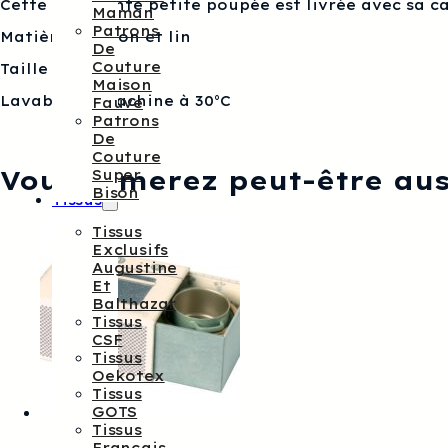
Cette ravissante petite poupée est livrée avec sa ca
Maman
Patrons
Matières : coton et lin
De
Couture
Taille : 17.5cm
Maison
Lavable en machine à 30°C
Fauve
Patrons
De
Couture
Vous aimerez peut-être au
Super
Bison
Tissus
Tissus
Exclusifs
Augustine
Et
Balthazar
Tissus
CSF
Tissus
Oekotex
Tissus
GOTS
Tissus