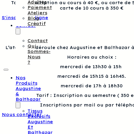
Adultes
Tarif : Inscription au cours à 40 €, ou carte de 
Paiement
carte de 10 cours à 350 €
Ateliers
S'inscrire en ligne
Blog
Créatif
Contact
Contact
Qui
L’atelier se déroule chez Augustine et Balthazar à
Sommes-
Nous
Horaires au choix :
?
mercredi de 13h30 à 15h
mercredi de 15h15 à 16h45.
Nos
Produits
mercredi de 17h à 18h30
Augustine
&
Tarif : Inscription au semestre ( 350 
Balthazar
Inscriptions par mail ou par téléph
Tissus
Nous contacter
Exclusifs
Augustine
Et
Balthazar