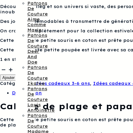
Patrons
Découvrez Maileg et son univers si vaste, des perso
De
inoubliables.
Couture
Aime
Des jouets indémodables à transmettre de génératio
Comme
Marie
On craque complètement pour la collection estival
Patrons
Cette adorable petite souris en coton est prête pour
De
Couture
Cette ravissante petite poupée est livrée avec sa ca
Deer
And
1 en stock
Doe
Patrons
quantité
De
de
Ajouter au panier
Couture
Cabane
Catégories :
Idées cadeaux 3-6 ans
,
Idées cadeaux 
Ikatee
de
Patrons
plage
Description
De
et
Couture
papa
Cabane de plage et papa
Louis
souris
Antoinette
Maileg
Patrons
Cette adorable petite souris en coton est prête pour
De
de plage.
Couture
Madame