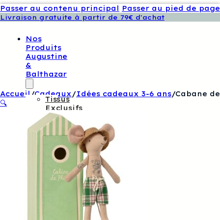
Passer au contenu principal
Passer au pied de page
Livraison gratuite à partir de 79€ d'achat
Nos
Produits
Augustine
&
Balthazar
Accueil
/
Cadeaux
/
Idées cadeaux 3-6 ans
/
Cabane de
Tissus
🔍
Exclusifs
Augustine
Et
Balthazar
Patrons
De
Couture
Augustine
Et
Balthazar
Boutons
Et
Étiquettes