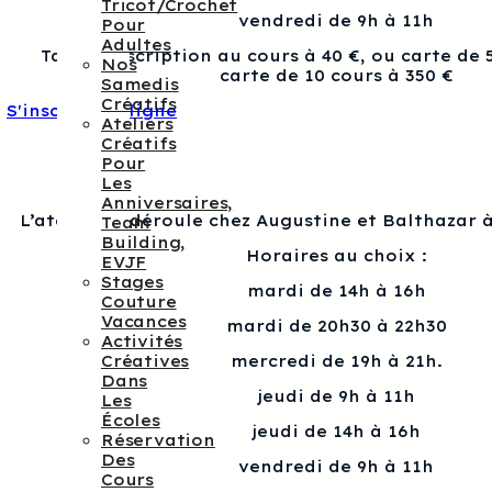
Tricot/crochet
vendredi de 9h à 11h
Pour
Adultes
Tarif : Inscription au cours à 40 €, ou carte de 
Nos
carte de 10 cours à 350 €
Samedis
Créatifs
S'inscrire en ligne
Ateliers
Créatifs
Pour
Les
Anniversaires,
L’atelier se déroule chez Augustine et Balthazar à
Team
Building,
Horaires au choix :
EVJF
Stages
mardi de 14h à 16h
Couture
Vacances
mardi de 20h30 à 22h30
Activités
Créatives
mercredi de 19h à 21h.
Dans
jeudi de 9h à 11h
Les
Écoles
jeudi de 14h à 16h
Réservation
Des
vendredi de 9h à 11h
Cours