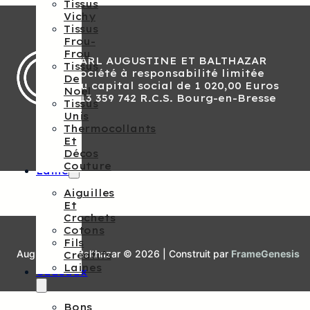
Tissus
Vichy
Tissus
Frou-
Frou
SARL AUGUSTINE ET BALTHAZAR
Tissus
Société à responsabilité limitée
De
Au capital social de 1 020,00 Euros
Noël
813 359 742 R.C.S. Bourg-en-Bresse
Tissus
Unis
Thermocollants
Et
Décos
Couture
Laine
Aiguilles
Et
Crochets
Cotons
Fils
Augustine et Balthazar © 2026 | Construit par
FrameGenesis
Créatifs
Laines
Cadeaux
Bons