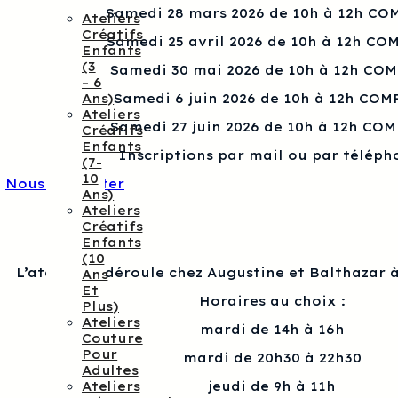
Samedi 28 mars 2026 de 10h à 12h CO
Ateliers
Créatifs
Samedi 25 avril 2026 de 10h à 12h CO
Enfants
(3
Samedi 30 mai 2026 de 10h à 12h CO
– 6
Ans)
Samedi 6 juin 2026 de 10h à 12h COM
Ateliers
Samedi 27 juin 2026 de 10h à 12h CO
Créatifs
Enfants
Inscriptions par mail ou par téléph
(7-
10
Nous contacter
Ans)
Ateliers
Créatifs
Enfants
(10
L’atelier se déroule chez Augustine et Balthazar à
Ans
Et
Horaires au choix :
Plus)
Ateliers
mardi de 14h à 16h
Couture
Pour
mardi de 20h30 à 22h30
Adultes
Ateliers
jeudi de 9h à 11h