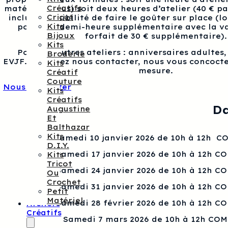
Créatifs
matériel inclus) soit deux heures d’atelier (40 € p
Cricut
inclus), possibilité de faire le goûter sur place (l
Kits
pour une demi-heure supplémentaire avec la va
Bijoux
forfait de 30 € supplémentaire).
Kits
Pour les autres ateliers : anniversaires adultes
Broderie
EVJF…, veuillez nous contacter, nous vous concocte
Kits
mesure.
Créatif
Couture
Nous contacter
Kits
Créatifs
Da
Augustine
Et
Balthazar
Kits
Samedi 10 janvier 2026 de 10h à 12h 
D.I.Y.
Samedi 17 janvier 2026 de 10h à 12h C
Kits
Tricot
Samedi 24 janvier 2026 de 10h à 12h C
Ou
Crochet
Samedi 31 janvier 2026 de 10h à 12h C
Petit
Matériel
Samedi 28 février 2026 de 10h à 12h C
Ateliers
Créatifs
Samedi 7 mars 2026 de 10h à 12h CO