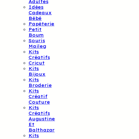
Adultes
Idées
Cadeaux
Bébé
Papèterie
Petit
Boum
Souris
Maileg
Kits
Créatifs
Cricut
Kits
Bijoux
Kits
Broderie
Kits
Créatif
Couture
Kits
Créatifs
Augustine
Et
Balthazar
Kits