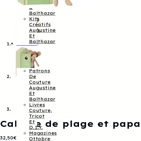
Augustine
&
Balthazar
Kits
Créatifs
Augustine
Et
Balthazar
Patrons
De
Couture
Patrons
De
Couture
Augustine
Et
Balthazar
Livres
Couture,
Tricot
Cabane de plage et papa
Et
D.I.Y.
Magazines
32,50
€
Ottobre