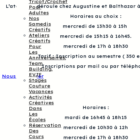
Tricot/crochet
L’atelier se déroule chez Augustine et Balthazar à
Pour
Adultes
Horaires au choix :
Nos
Samedis
mercredi de 13h30 à 15h
Créatifs
Ateliers
mercredi de 15h15 à 16h45.
Créatifs
mercredi de 17h à 18h30
Pour
Les
Tarif : Inscription au semestre ( 350 
Anniversaires,
Team
Inscriptions par mail ou par téléph
Building,
EVJF
Nous contacter
Stages
Couture
Vacances
Activités
Créatives
Horaires :
Dans
Les
mardi de 16h45 à 18h15
Écoles
Réservation
mercredi de 10h30 à 12h
Des
Cours
mercredi de 17h à 18h30