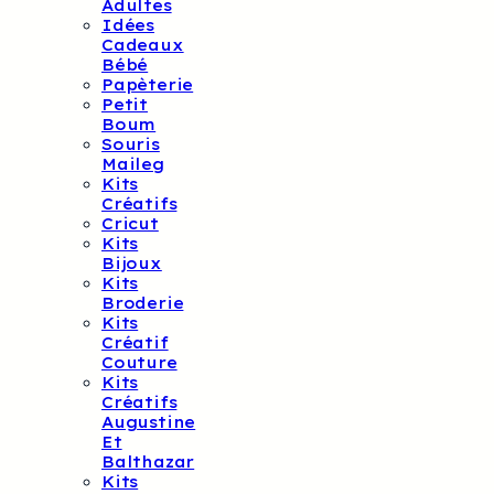
Adultes
Idées
Cadeaux
Bébé
Papèterie
Petit
Boum
Souris
Maileg
Kits
Créatifs
Cricut
Kits
Bijoux
Kits
Broderie
Kits
Créatif
Couture
Kits
Créatifs
Augustine
Et
Balthazar
Kits