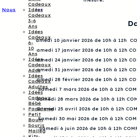
mesure.
Cadeaux
Idées
Nous contacter
Cadeaux
3-6
Da
Ans
Idées
Cadeaux
Samedi 10 janvier 2026 de 10h à 12h 
6-
10
Samedi 17 janvier 2026 de 10h à 12h C
Ans
Idées
Samedi 24 janvier 2026 de 10h à 12h C
Cadeaux
Samedi 31 janvier 2026 de 10h à 12h C
Ados
Idées
Samedi 28 février 2026 de 10h à 12h C
Cadeaux
Adultes
Samedi 7 mars 2026 de 10h à 12h CO
Idées
Cadeaux
Samedi 28 mars 2026 de 10h à 12h CO
Bébé
Papèterie
Samedi 25 avril 2026 de 10h à 12h CO
Petit
Samedi 30 mai 2026 de 10h à 12h CO
Boum
Souris
Samedi 6 juin 2026 de 10h à 12h COM
Maileg
Kits