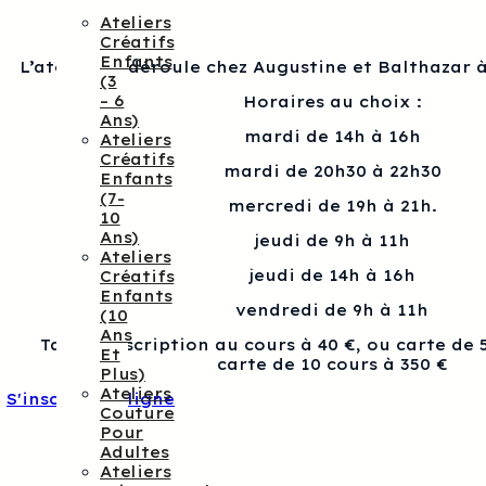
Ateliers
Créatifs
Enfants
L’atelier se déroule chez Augustine et Balthazar à
(3
– 6
Horaires au choix :
Ans)
mardi de 14h à 16h
Ateliers
Créatifs
mardi de 20h30 à 22h30
Enfants
(7-
mercredi de 19h à 21h.
10
Ans)
jeudi de 9h à 11h
Ateliers
jeudi de 14h à 16h
Créatifs
Enfants
vendredi de 9h à 11h
(10
Ans
Tarif : Inscription au cours à 40 €, ou carte de 
Et
carte de 10 cours à 350 €
Plus)
Ateliers
S'inscrire en ligne
Couture
Pour
Adultes
Ateliers