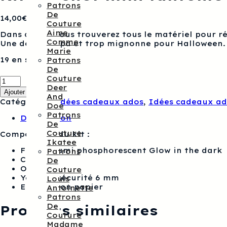
Patrons
De
14,00
€
Couture
Aime
Dans ce kit, vous trouverez tous le matériel pour ré
Comme
Une déco sympa et trop mignonne pour Halloween.
Marie
19 en stock
Patrons
De
quantité
Couture
de
Deer
Ajouter au panier
Kit
And
Catégories :
Idées cadeaux ados
,
Idées cadeaux ad
crochet
Doe
mini
Patrons
Description
fantôme
De
Couture
Composition du kit :
Ikatee
Fil Ricorumi phosphorescent Glow in the dark
Patrons
Crochet
De
Ouate
Couture
Yeux de sécurité 6 mm
Louis
Explication papier
Antoinette
Patrons
De
Produits similaires
Couture
Madame