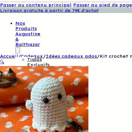
Passer au contenu principal
Passer au pied de page
Livraison gratuite à partir de 79€ d'achat
Nos
Produits
Augustine
&
Balthazar
Accueil
/
Cadeaux
/
Idées cadeaux ados
/
Kit crochet
Tissus
🔍
Exclusifs
Augustine
Et
Balthazar
Patrons
De
Couture
Augustine
Et
Balthazar
Boutons
Et
Étiquettes