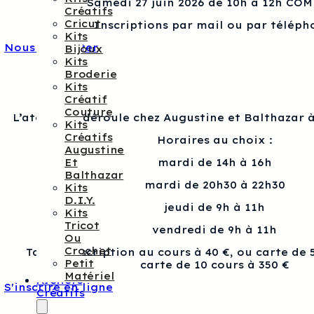
Samedi 27 juin 2026 de 10h à 12h CO
Créatifs
Cricut
Inscriptions par mail ou par téléph
Kits
Nous contacter
Bijoux
Kits
Broderie
Kits
Créatif
Couture
L’atelier se déroule chez Augustine et Balthazar à
Kits
Créatifs
Horaires au choix :
Augustine
Et
mardi de 14h à 16h
Balthazar
mardi de 20h30 à 22h30
Kits
D.I.Y.
jeudi de 9h à 11h
Kits
Tricot
vendredi de 9h à 11h
Ou
Crochet
Tarif : Inscription au cours à 40 €, ou carte de 
Petit
carte de 10 cours à 350 €
Matériel
Ateliers
S'inscrire en ligne
Créatifs