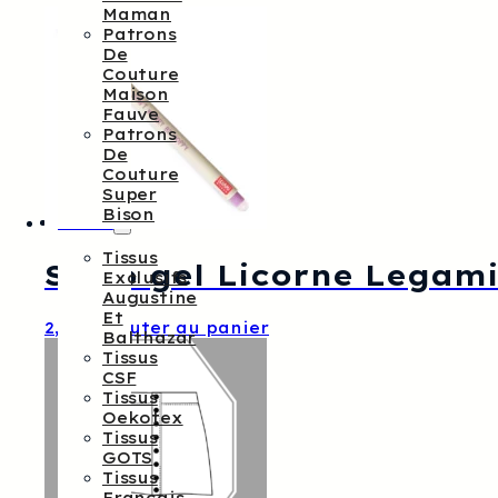
Maman
Patrons
De
Couture
Maison
Fauve
Patrons
De
Couture
Super
Bison
Tissus
Tissus
Stylo gel Licorne Legam
Exclusifs
Augustine
Et
2,50
€
Ajouter au panier
Balthazar
Tissus
CSF
Tissus
Oekotex
Tissus
GOTS
Tissus