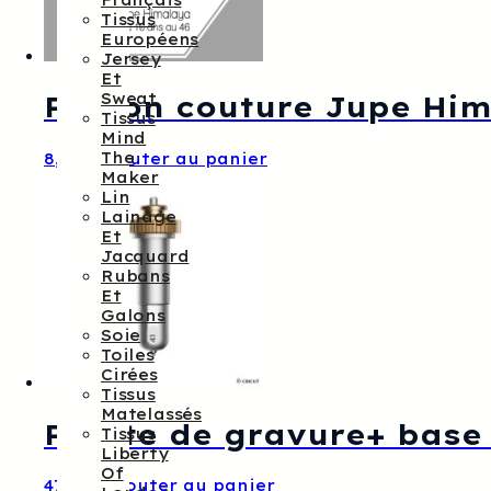
Français
Tissus
Européens
Jersey
Et
Sweat
Patron couture Jupe Him
Tissus
Mind
The
8,00
€
Ajouter au panier
Maker
Lin
Lainage
Et
Jacquard
Rubans
Et
Galons
Soie
Toiles
Cirées
Tissus
Matelassés
Pointe de gravure+ base
Tissus
Liberty
Of
47,00
€
Ajouter au panier