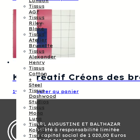
London
Tissus
AGF
Tissus
Riley
Blake
Tissus
Atelier
Brunette
Tissus
Alexander
Henry
Tissus
Cotton
Kit créatif Créons des b
+
Steel
Tissus
19,00
€
Ajouter au panier
Dashwood
Studios
Tissus
Mona
Luna
SARL AUGUSTINE ET BALTHAZAR
Tissus
Société à responsabilité limitée
Kokka
Au capital social de 1 020,00 Euros
Tissus