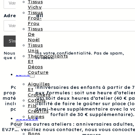
Tissus
Vichy
Tissus
Adresse e-mail
Frou-
Frou
Tissus
De
Noël
Tissus
Unis
Nous respectons votre confidentialité. Pas de spam,
Thermocollants
que des bonnes idées.
Et
Décos
Couture
Laine
Aiguilles
Pour les anniversaires des enfants à partir de 
Et
proposons deux formules : soit une heure d’atelier
Crochets
matériel inclus) soit deux heures d’atelier (40 € p
Cotons
inclus), possibilité de faire le goûter sur place (l
Fils
pour une demi-heure supplémentaire avec la va
Créatifs
forfait de 30 € supplémentaire).
Laines
Cadeaux
Pour les autres ateliers : anniversaires adultes
EVJF…, veuillez nous contacter, nous vous concocte
Bons