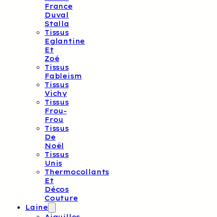
France
Duval
Stalla
Tissus
Eglantine
Et
Zoé
Tissus
Fableism
Tissus
Vichy
Tissus
Frou-
Frou
Tissus
De
Noël
Tissus
Unis
Thermocollants
Et
Décos
Couture
Laine