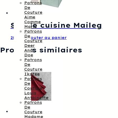
Patrons
De
Couture
Aime
Comme
Set de cuisine Maileg
Marie
Patrons
De
28,00
€
Ajouter au panier
Couture
Deer
Produits similaires
And
Doe
Patrons
De
Couture
Ikatee
Patrons
De
Couture
Louis
Antoinette
Patrons
De
Couture
Madame