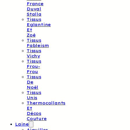
France
Duval
Stalla
Tissus
Eglantine
Et
Zoé
Tissus
Fableism
Tissus
Vichy
Tissus
Frou-
Frou
Tissus
De
Noël
Tissus
Unis
Thermocollants
Et
Décos
Couture
Laine