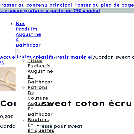
Passer au contenu principal
Passer au pied de page
Livraison gratuite à partir de 79€ d'achat
Nos
Produits
Augustine
&
Balthazar
Accueil
/
Kits créatifs
/
Petit matériel
/
Cordon sweat 
Tissus
🔍
Exclusifs
Augustine
Et
Balthazar
Patrons
De
Couture
Cordon sweat coton écru
Augustine
Et
Balthazar
0,20
€
Boutons
Et
Cordon coton tressé pour sweat
Étiquettes