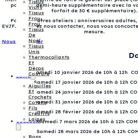
Tissus
pour une demi-heure supplémentaire avec la va
Vichy
forfait de 30 € supplémentaire).
Tissus
Frou-
Pour les autres ateliers : anniversaires adultes
Frou
EVJF…, veuillez nous contacter, nous vous concocte
Tissus
mesure.
De
Noël
Nous contacter
Tissus
Unis
Da
Thermocollants
Et
Décos
Samedi 10 janvier 2026 de 10h à 12h 
Couture
Laine
Samedi 17 janvier 2026 de 10h à 12h C
Aiguilles
Et
Samedi 24 janvier 2026 de 10h à 12h C
Crochets
Samedi 31 janvier 2026 de 10h à 12h C
Cotons
Fils
Samedi 28 février 2026 de 10h à 12h C
Créatifs
Laines
Cadeaux
Samedi 7 mars 2026 de 10h à 12h CO
Samedi 28 mars 2026 de 10h à 12h CO
Bons