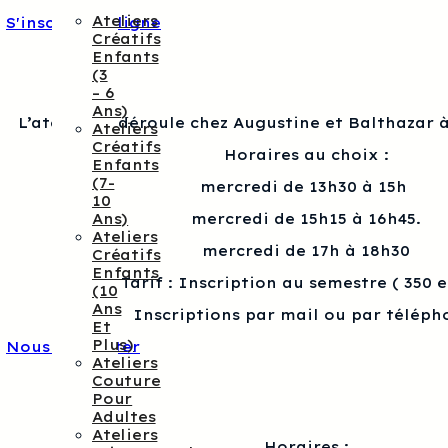
Ateliers
S'inscrire en ligne
Créatifs
Enfants
(3
– 6
Ans)
L’atelier se déroule chez Augustine et Balthazar à
Ateliers
Créatifs
Horaires au choix :
Enfants
(7-
mercredi de 13h30 à 15h
10
mercredi de 15h15 à 16h45.
Ans)
Ateliers
mercredi de 17h à 18h30
Créatifs
Enfants
Tarif : Inscription au semestre ( 350 
(10
Ans
Inscriptions par mail ou par téléph
Et
Plus)
Nous contacter
Ateliers
Couture
Pour
Adultes
Ateliers
Horaires :