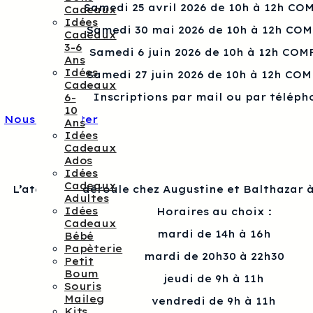
Samedi 25 avril 2026 de 10h à 12h CO
Cadeaux
Idées
Samedi 30 mai 2026 de 10h à 12h CO
Cadeaux
3-6
Samedi 6 juin 2026 de 10h à 12h COM
Ans
Idées
Samedi 27 juin 2026 de 10h à 12h CO
Cadeaux
Inscriptions par mail ou par téléph
6-
10
Nous contacter
Ans
Idées
Cadeaux
Ados
Idées
Cadeaux
L’atelier se déroule chez Augustine et Balthazar à
Adultes
Idées
Horaires au choix :
Cadeaux
mardi de 14h à 16h
Bébé
Papèterie
mardi de 20h30 à 22h30
Petit
Boum
jeudi de 9h à 11h
Souris
Maileg
vendredi de 9h à 11h
Kits