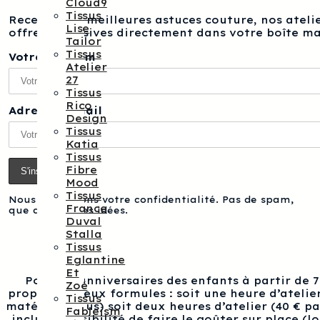
Cloud9
Tissus
Recevez nos meilleures astuces couture, nos atelie
Lise
offres exclusives directement dans votre boîte ma
Tailor
Tissus
Votre prénom
Atelier
27
Tissus
Rico
Adresse e-mail
Design
Tissus
Katia
Tissus
Fibre
Mood
Tissus
Nous respectons votre confidentialité. Pas de spam,
France
que des bonnes idées.
Duval
Stalla
Tissus
Eglantine
Et
Pour les anniversaires des enfants à partir de 
Zoé
proposons deux formules : soit une heure d’atelier
Tissus
matériel inclus) soit deux heures d’atelier (40 € p
Fableism
inclus), possibilité de faire le goûter sur place (l