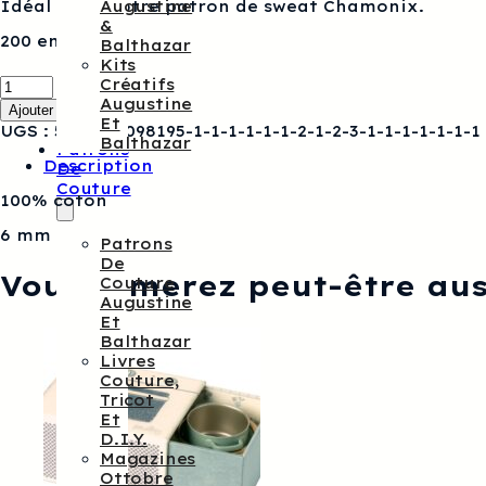
Idéal pour notre patron de sweat Chamonix.
Augustine
&
200 en stock
Balthazar
Kits
quantité
Créatifs
de
Augustine
Ajouter au panier
Cordon
Et
UGS :
5707304098195-1-1-1-1-1-1-2-1-2-3-1-1-1-1-1-1-1
sweat
Balthazar
Patrons
coton
Description
De
écru
Couture
100% coton
6 mm
Patrons
De
Vous aimerez peut-être au
Couture
Augustine
Et
Balthazar
Livres
Couture,
Tricot
Et
D.I.Y.
Magazines
Ottobre