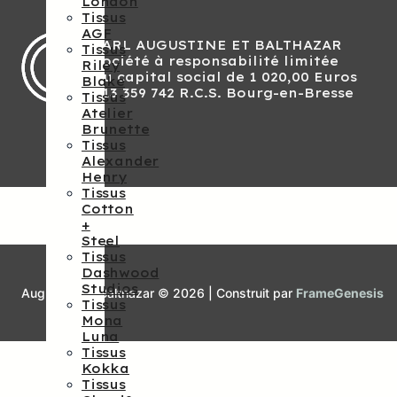
London
Tissus
AGF
SARL AUGUSTINE ET BALTHAZAR
Tissus
Société à responsabilité limitée
Riley
Au capital social de 1 020,00 Euros
Blake
813 359 742 R.C.S. Bourg-en-Bresse
Tissus
Atelier
Brunette
Tissus
Alexander
Henry
Tissus
Cotton
+
Steel
Tissus
Dashwood
Studios
Augustine et Balthazar © 2026 | Construit par
FrameGenesis
Tissus
Mona
Luna
Tissus
Kokka
Tissus