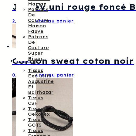
Maman
Jersey uni rouge foncé 
Patrons
De
Couture
2,20
€
Ajouter au panier
Maison
Fauve
Patrons
De
Couture
Super
Cordon sweat coton noir
Bison
Tissus
Tissus
0,20
€
Ajouter au panier
Exclusifs
Augustine
Et
Balthazar
Tissus
CSF
Tissus
Oekotex
Tissus
GOTS
Tissus