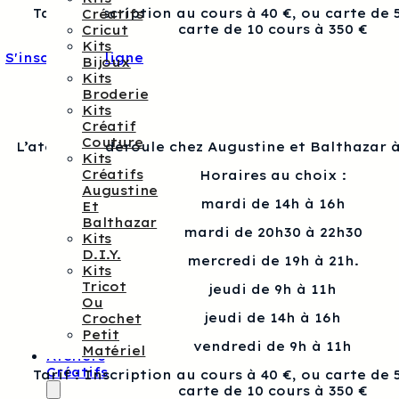
Tarif : Inscription au cours à 40 €, ou carte de 
Créatifs
carte de 10 cours à 350 €
Cricut
Kits
S'inscrire en ligne
Bijoux
Kits
Broderie
Kits
Créatif
Couture
L’atelier se déroule chez Augustine et Balthazar à
Kits
Créatifs
Horaires au choix :
Augustine
mardi de 14h à 16h
Et
Balthazar
mardi de 20h30 à 22h30
Kits
D.I.Y.
mercredi de 19h à 21h.
Kits
Tricot
jeudi de 9h à 11h
Ou
jeudi de 14h à 16h
Crochet
Petit
vendredi de 9h à 11h
Matériel
Ateliers
Créatifs
Tarif : Inscription au cours à 40 €, ou carte de 
carte de 10 cours à 350 €