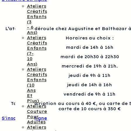
Ateliers
Créatifs
Enfants
(3
– 6
L’atelier se déroule chez Augustine et Balthazar à
Ans)
Ateliers
Horaires au choix :
Créatifs
mardi de 14h à 16h
Enfants
(7-
mardi de 20h30 à 22h30
10
Ans)
mercredi de 19h à 21h.
Ateliers
Créatifs
jeudi de 9h à 11h
Enfants
jeudi de 14h à 16h
(10
Ans
vendredi de 9h à 11h
Et
Plus)
Tarif : Inscription au cours à 40 €, ou carte de 
Ateliers
carte de 10 cours à 350 €
Couture
Pour
S'inscrire en ligne
Adultes
Ateliers