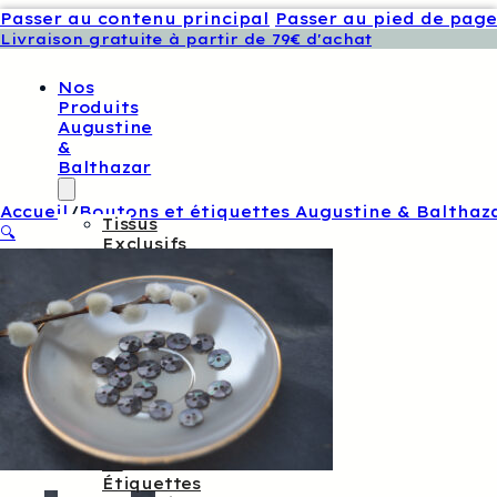
Passer au contenu principal
Passer au pied de page
Livraison gratuite à partir de 79€ d'achat
Nos
Produits
Augustine
&
Balthazar
Accueil
/
Boutons et étiquettes Augustine & Balthaz
Tissus
🔍
Exclusifs
Augustine
Et
Balthazar
Patrons
De
Couture
Augustine
Et
Balthazar
Boutons
Et
Étiquettes