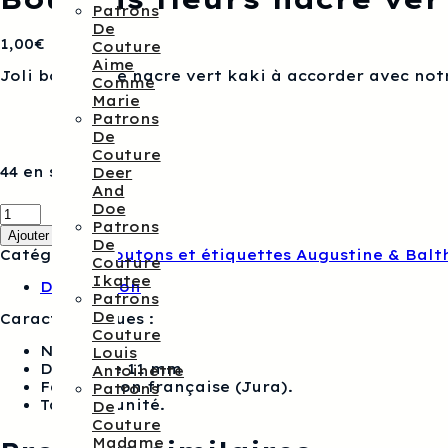
Patrons
De
1,00
€
Couture
Aime
Joli bouton de nacre vert kaki à accorder avec notr
Comme
Marie
Patrons
De
Couture
44 en stock
Deer
And
quantité
Doe
de
Patrons
Ajouter au panier
Boutons
De
Catégorie :
Boutons et étiquettes Augustine & Balt
fleurs
Couture
nacre
Ikatee
Description
vert
Patrons
kaki
De
Caractéristiques :
Couture
Nacre
Louis
Diamètre 11 mm
Antoinette
Fabrication française (Jura).
Patrons
Tarif à l’unité.
De
Couture
Madame