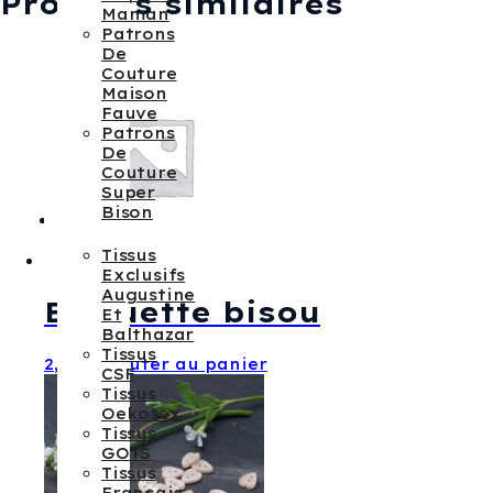
Produits similaires
Maman
Patrons
De
Couture
Maison
Fauve
Patrons
De
Couture
Super
Bison
Tissus
Tissus
Exclusifs
Augustine
Etiquette bisou
Et
Balthazar
Tissus
2,00
€
Ajouter au panier
CSF
Tissus
Oekotex
Tissus
GOTS
Tissus