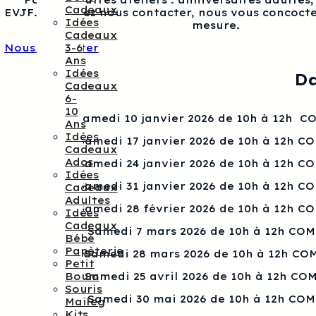
Pour les autres ateliers : anniversaires adultes
Cadeaux
EVJF…, veuillez nous contacter, nous vous concocte
Idées
mesure.
Cadeaux
3-6
Nous contacter
Ans
Idées
Da
Cadeaux
6-
10
Samedi 10 janvier 2026 de 10h à 12h 
Ans
Idées
Samedi 17 janvier 2026 de 10h à 12h C
Cadeaux
Ados
Samedi 24 janvier 2026 de 10h à 12h C
Idées
Samedi 31 janvier 2026 de 10h à 12h C
Cadeaux
Adultes
Samedi 28 février 2026 de 10h à 12h C
Idées
Cadeaux
Samedi 7 mars 2026 de 10h à 12h CO
Bébé
Papèterie
Samedi 28 mars 2026 de 10h à 12h CO
Petit
Boum
Samedi 25 avril 2026 de 10h à 12h CO
Souris
Samedi 30 mai 2026 de 10h à 12h CO
Maileg
Kits