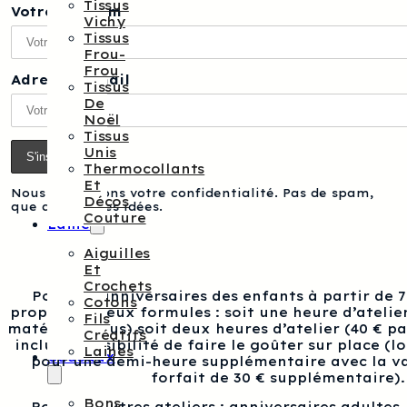
Tissus
Votre prénom
Vichy
Tissus
Frou-
Frou
Adresse e-mail
Tissus
De
Noël
Tissus
Unis
Thermocollants
Et
Nous respectons votre confidentialité. Pas de spam,
Décos
que des bonnes idées.
Couture
Laine
Aiguilles
Et
Crochets
Pour les anniversaires des enfants à partir de 
Cotons
proposons deux formules : soit une heure d’atelier
Fils
matériel inclus) soit deux heures d’atelier (40 € p
Créatifs
inclus), possibilité de faire le goûter sur place (l
Laines
Cadeaux
pour une demi-heure supplémentaire avec la va
forfait de 30 € supplémentaire).
Bons