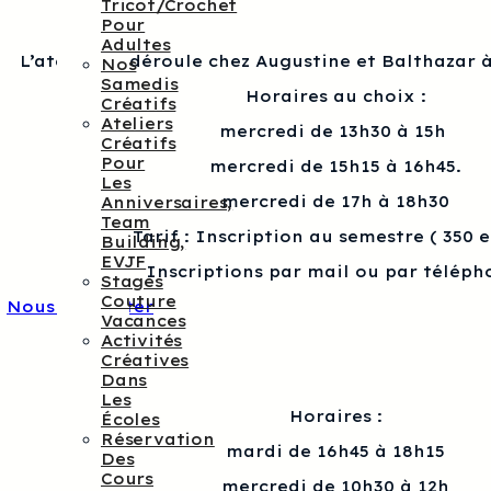
Tricot/crochet
Pour
Adultes
L’atelier se déroule chez Augustine et Balthazar à
Nos
Samedis
Horaires au choix :
Créatifs
Ateliers
mercredi de 13h30 à 15h
Créatifs
Pour
mercredi de 15h15 à 16h45.
Les
mercredi de 17h à 18h30
Anniversaires,
Team
Tarif : Inscription au semestre ( 350 
Building,
EVJF
Inscriptions par mail ou par téléph
Stages
Couture
Nous contacter
Vacances
Activités
Créatives
Dans
Les
Horaires :
Écoles
Réservation
mardi de 16h45 à 18h15
Des
Cours
mercredi de 10h30 à 12h