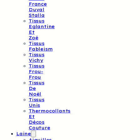
France
Duval
Stalla
Tissus
Eglantine
Et
Zoé
Tissus
Fableism
Tissus
Vichy
Tissus
Frou-
Frou
Tissus
De
Noël
Tissus
Unis
Thermocollants
Et
Décos
Couture
Laine