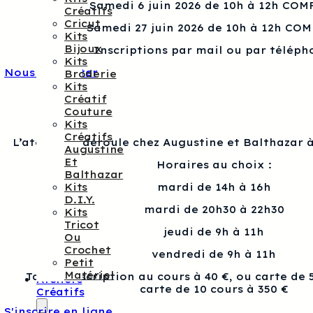
Samedi 6 juin 2026 de 10h à 12h COM
Créatifs
Cricut
Samedi 27 juin 2026 de 10h à 12h CO
Kits
Bijoux
Inscriptions par mail ou par téléph
Kits
Nous contacter
Broderie
Kits
Créatif
Couture
Kits
Créatifs
L’atelier se déroule chez Augustine et Balthazar à
Augustine
Et
Horaires au choix :
Balthazar
Kits
mardi de 14h à 16h
D.I.Y.
mardi de 20h30 à 22h30
Kits
Tricot
jeudi de 9h à 11h
Ou
Crochet
vendredi de 9h à 11h
Petit
Matériel
Tarif : Inscription au cours à 40 €, ou carte de 
Ateliers
carte de 10 cours à 350 €
Créatifs
S'inscrire en ligne