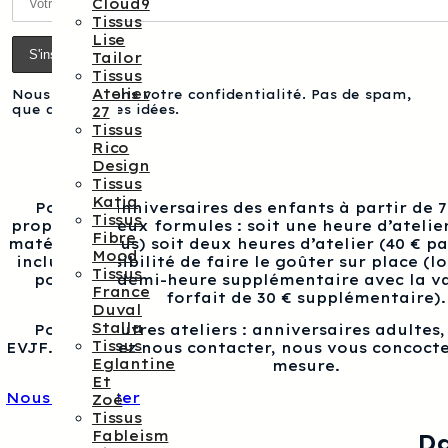
Cloud9
Tissus
Lise
Tailor
Tissus
Atelier
Nous respectons votre confidentialité. Pas de spam,
que des bonnes idées.
27
Tissus
Rico
Design
Tissus
Katia
Pour les anniversaires des enfants à partir de 
Tissus
proposons deux formules : soit une heure d’atelier
Fibre
matériel inclus) soit deux heures d’atelier (40 € p
Mood
inclus), possibilité de faire le goûter sur place (l
Tissus
pour une demi-heure supplémentaire avec la va
France
forfait de 30 € supplémentaire).
Duval
Stalla
Pour les autres ateliers : anniversaires adultes
Tissus
EVJF…, veuillez nous contacter, nous vous concocte
Eglantine
mesure.
Et
Nous contacter
Zoé
Tissus
Fableism
Da