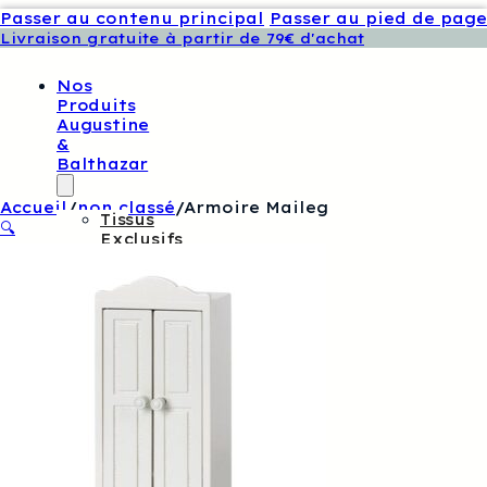
Passer au contenu principal
Passer au pied de page
Livraison gratuite à partir de 79€ d'achat
Nos
Produits
Augustine
&
Balthazar
Accueil
/
non classé
/
Armoire Maileg
Tissus
🔍
Exclusifs
Augustine
Et
Balthazar
Patrons
De
Couture
Augustine
Et
Balthazar
Boutons
Et
Étiquettes