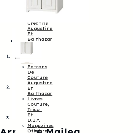
Augustine
&
Balthazar
Kits
Créatifs
Augustine
Et
Balthazar
Patrons
De
Couture
Patrons
De
Couture
Augustine
Et
Balthazar
Livres
Couture,
Tricot
Et
D.I.Y.
Magazines
Armoire Maileg
Ottobre