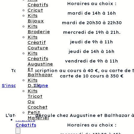
Horaires au choix :
Créatifs
Cricut
mardi de 14h à 16h
Kits
Bijoux
mardi de 20h30 à 22h30
Kits
Broderie
mercredi de 19h à 21h.
Kits
jeudi de 9h à 11h
Créatif
Couture
jeudi de 14h à 16h
Kits
Créatifs
vendredi de 9h à 11h
Augustine
Et
Tarif : Inscription au cours à 40 €, ou carte de 
Balthazar
carte de 10 cours à 350 €
Kits
S'inscrire en ligne
D.I.Y.
Kits
Tricot
Ou
Crochet
Petit
L’atelier se déroule chez Augustine et Balthazar à
Matériel
Ateliers
Horaires au choix :
Créatifs