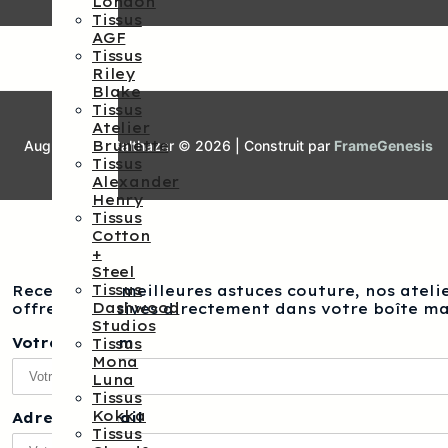
London
Tissus
AGF
Tissus
Riley
Blake
Tissus
Atelier
Augustine et Balthazar © 2026 | Construit par
FrameGenesis
Brunette
Tissus
Alexander
Henry
Tissus
Cotton
+
Steel
Tissus
Recevez nos meilleures astuces couture, nos atelie
Dashwood
offres exclusives directement dans votre boîte ma
Studios
Votre prénom
Tissus
Mona
Luna
Tissus
Kokka
Adresse e-mail
Tissus