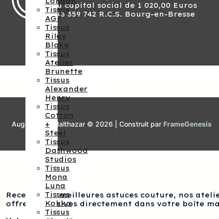
London
Au capital social de 1 020,00 Euros
être
Tissus
813 359 742 R.C.S. Bourg-en-Bresse
choisies
AGF
sur
Tissus
la
Riley
page
Blake
du
Tissus
produit
Atelier
Brunette
Tissus
Alexander
Henry
Tissus
Cotton
+
Augustine et Balthazar © 2026 | Construit par
FrameGenesis
Steel
Tissus
Dashwood
Studios
Tissus
Mona
Luna
Tissus
Recevez nos meilleures astuces couture, nos atelie
Kokka
offres exclusives directement dans votre boîte ma
Tissus