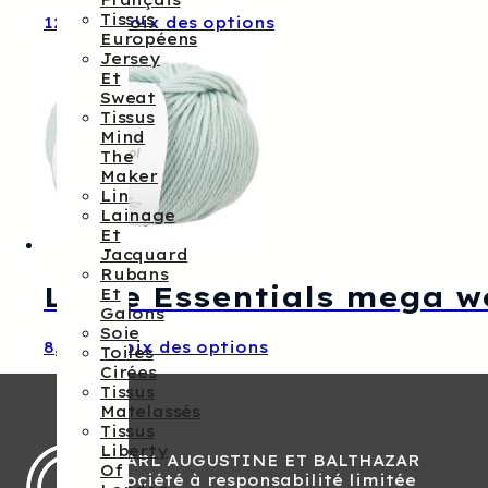
Français
Tissus
Ce
12,55
€
Choix des options
Européens
produit
Jersey
a
Et
plusieurs
Sweat
variations.
Tissus
Les
Mind
options
The
peuvent
Maker
être
Lin
choisies
Lainage
sur
Et
la
Jacquard
page
Rubans
du
Laine Essentials mega w
Et
produit
Galons
Soie
Ce
8,00
€
Choix des options
Toiles
produit
Cirées
a
Tissus
plusieurs
Matelassés
variations.
Tissus
Les
Liberty
SARL AUGUSTINE ET BALTHAZAR
options
Of
Société à responsabilité limitée
peuvent