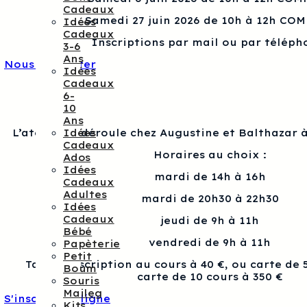
Cadeaux
Samedi 27 juin 2026 de 10h à 12h CO
Idées
Cadeaux
Inscriptions par mail ou par téléph
3-6
Ans
Nous contacter
Idées
Cadeaux
6-
10
Ans
Idées
L’atelier se déroule chez Augustine et Balthazar à
Cadeaux
Horaires au choix :
Ados
Idées
mardi de 14h à 16h
Cadeaux
Adultes
mardi de 20h30 à 22h30
Idées
Cadeaux
jeudi de 9h à 11h
Bébé
vendredi de 9h à 11h
Papèterie
Petit
Tarif : Inscription au cours à 40 €, ou carte de 
Boum
carte de 10 cours à 350 €
Souris
Maileg
S'inscrire en ligne
Kits