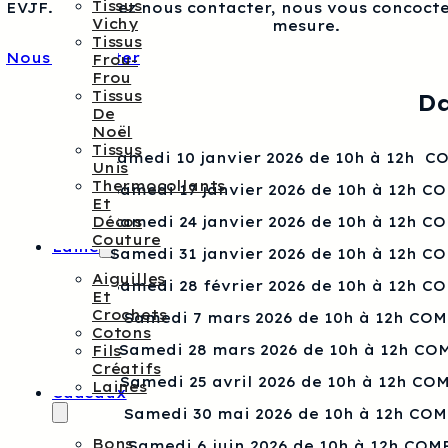
Tissus
EVJF…, veuillez nous contacter, nous vous concocte
Vichy
mesure.
Tissus
Nous contacter
Frou-
Frou
Tissus
Da
De
Noël
Tissus
Samedi 10 janvier 2026 de 10h à 12h 
Unis
Thermocollants
Samedi 17 janvier 2026 de 10h à 12h C
Et
Décos
Samedi 24 janvier 2026 de 10h à 12h C
Couture
Laine
Samedi 31 janvier 2026 de 10h à 12h C
Aiguilles
Samedi 28 février 2026 de 10h à 12h C
Et
Crochets
Samedi 7 mars 2026 de 10h à 12h CO
Cotons
Samedi 28 mars 2026 de 10h à 12h CO
Fils
Créatifs
Samedi 25 avril 2026 de 10h à 12h CO
Laines
Cadeaux
Samedi 30 mai 2026 de 10h à 12h CO
Bons
Samedi 6 juin 2026 de 10h à 12h COM