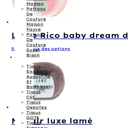
Maman
être
Patrons
choisies
De
sur
Couture
la
Maison
page
Fauve
du
Laine Rico baby dream d
Patrons
produit
De
Couture
Ce
5,80
€
Choix des options
Super
produit
Bison
Tissus
a
plusieurs
Tissus
variations.
Exclusifs
Les
Augustine
options
Et
peuvent
Balthazar
être
Tissus
choisies
CSF
sur
Tissus
la
Oekotex
page
Tissus
du
GOTS
Mohair luxe lamé
produit
Tissus