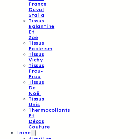
France
Duval
Stalla
Tissus
Eglantine
Et
Zoé
Tissus
Fableism
Tissus
Vichy
Tissus
Frou-
Frou
Tissus
De
Noël
Tissus
Unis
Thermocollants
Et
Décos
Couture
Laine