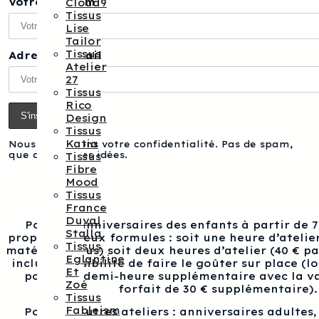
Votre prénom
Cloud9
Tissus
Lise
Tailor
Tissus
Adresse e-mail
Atelier
27
Tissus
Rico
Design
Tissus
Katia
Nous respectons votre confidentialité. Pas de spam,
que des bonnes idées.
Tissus
Fibre
Mood
Tissus
France
Duval
Pour les anniversaires des enfants à partir de 
Stalla
proposons deux formules : soit une heure d’atelier
Tissus
matériel inclus) soit deux heures d’atelier (40 € p
Eglantine
inclus), possibilité de faire le goûter sur place (l
Et
pour une demi-heure supplémentaire avec la va
Zoé
forfait de 30 € supplémentaire).
Tissus
Fableism
Pour les autres ateliers : anniversaires adultes