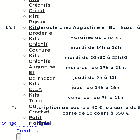
Créatifs
Cricut
Kits
Bijoux
Kits
L’atelier se déroule chez Augustine et Balthazar à
Broderie
Horaires au choix :
Kits
Créatif
mardi de 14h à 16h
Couture
Kits
mardi de 20h30 à 22h30
Créatifs
Augustine
mercredi de 19h à 21h.
Et
jeudi de 9h à 11h
Balthazar
Kits
jeudi de 14h à 16h
D.I.Y.
Kits
vendredi de 9h à 11h
Tricot
Ou
Tarif : Inscription au cours à 40 €, ou carte de 
Crochet
carte de 10 cours à 350 €
Petit
Matériel
S'inscrire en ligne
Ateliers
Créatifs