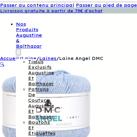
Passer au contenu principal
Passer au pied de page
Livraison gratuite à partir de 79€ d'achat
Nos
Produits
Augustine
&
Balthazar
Accueil
/
Laine
/
Laines
/
Laine Angel DMC
Tissus
🔍
Exclusifs
Augustine
Et
Balthazar
Patrons
De
Couture
Augustine
Et
Balthazar
Boutons
Et
Étiquettes