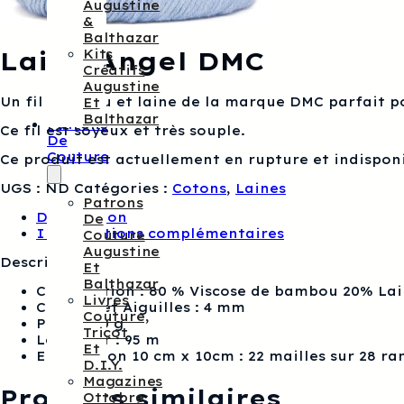
Augustine
&
Balthazar
Laine Angel DMC
Kits
Créatifs
Augustine
Un fil bambou et laine de la marque DMC parfait po
Et
Balthazar
Patrons
Ce fil est soyeux et très souple.
De
Couture
Ce produit est actuellement en rupture et indisponi
UGS :
ND
Catégories :
Cotons
,
Laines
Patrons
Description
De
Informations complémentaires
Couture
Augustine
Description :
Et
Balthazar
Composition : 80 % Viscose de bambou 20% La
Livres
Crochet et Aiguilles : 4 mm
Couture,
Poids : 50 g
Tricot
Longueur : 95 m
Et
Echantillon 10 cm x 10cm : 22 mailles sur 28 ra
D.I.Y.
Magazines
Produits similaires
Ottobre