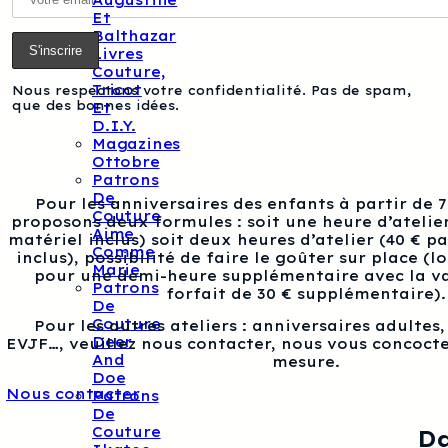
Augustine
Et
Balthazar
Livres
Couture,
Tricot
Nous respectons votre confidentialité. Pas de spam,
que des bonnes idées.
Et
D.I.Y.
Magazines
Ottobre
Patrons
De
Pour les anniversaires des enfants à partir de 
Couture
proposons deux formules : soit une heure d’atelier
Aime
matériel inclus) soit deux heures d’atelier (40 € p
Comme
inclus), possibilité de faire le goûter sur place (l
Marie
pour une demi-heure supplémentaire avec la va
Patrons
forfait de 30 € supplémentaire).
De
Couture
Pour les autres ateliers : anniversaires adultes
Deer
EVJF…, veuillez nous contacter, nous vous concocte
And
mesure.
Doe
Nous contacter
Patrons
De
Couture
Da