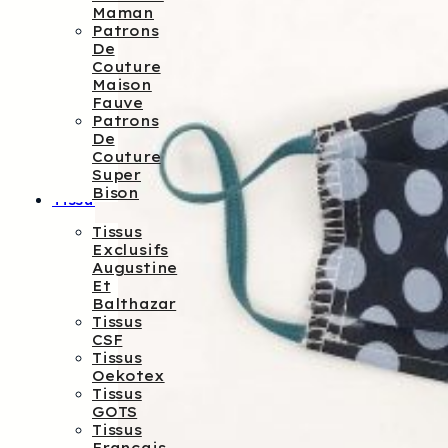
Maman
Patrons
De
Couture
Maison
Fauve
Patrons
De
Couture
Super
Bison
Tissus
Tissus
Exclusifs
Augustine
Et
Balthazar
Tissus
CSF
Tissus
Oekotex
Tissus
GOTS
Tissus