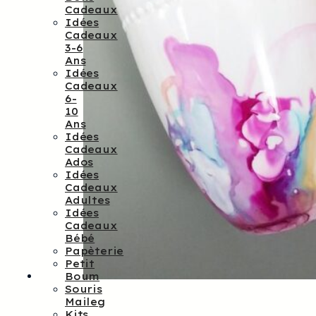
Cadeaux
Idées
Cadeaux
3-6
Ans
Idées
Cadeaux
6-
10
Ans
Idées
Cadeaux
Ados
Idées
Cadeaux
Adultes
Idées
Cadeaux
Bébé
Papèterie
Petit
Boum
Souris
Maileg
Kits