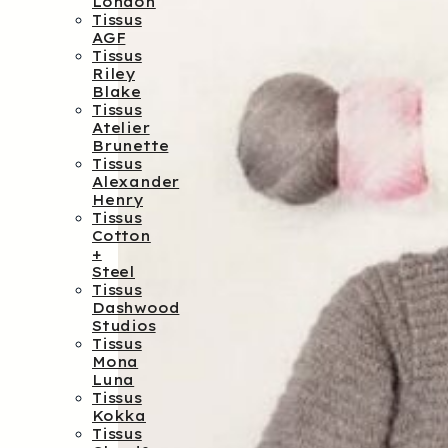
London
Tissus
AGF
Tissus
Riley
Blake
Tissus
Atelier
Brunette
Tissus
Alexander
Henry
Tissus
Cotton
+
Steel
Tissus
Dashwood
Studios
Tissus
Mona
Luna
Tissus
Kokka
Tissus