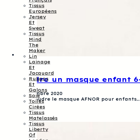
Français
Tissus
Européens
Jersey
Et
Sweat
Tissus
Mind
The
Maker
Lin
Lainage
Et
Jacquard
Coudre un masque enfant 6
Rubans
Et
Galons
6 novembre 2020
Soie
Pour coudre le masque AFNOR pour enfants..
Toiles
Cirées
Tissus
Matelassés
Tissus
Liberty
Of