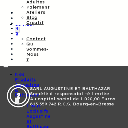
Adultes
Paiement
Ateliers
←
Blog
1
Créatif
…
Contact
4
5
6
Contact
7
Qui
8
Sommes-
9
Nous
→
?
Nos
Produits
Augustine
SARL AUGUSTINE ET BALTHAZAR
&
Société à responsabilité limitée
Balthazar
Au capital social de 1 020,00 Euros
813 359 742 R.C.S. Bourg-en-Bresse
Tissus
Exclusifs
Augustine
Et
Balthazar