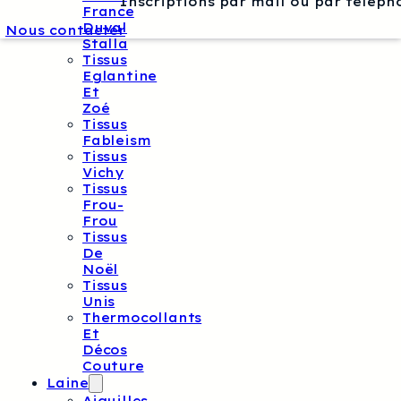
Inscriptions par mail ou par téléph
France
Duval
Nous contacter
Stalla
Tissus
Eglantine
Et
Zoé
Tissus
Fableism
Tissus
Vichy
Tissus
Frou-
Frou
Tissus
De
Noël
Tissus
Unis
Thermocollants
Et
Décos
Couture
Laine