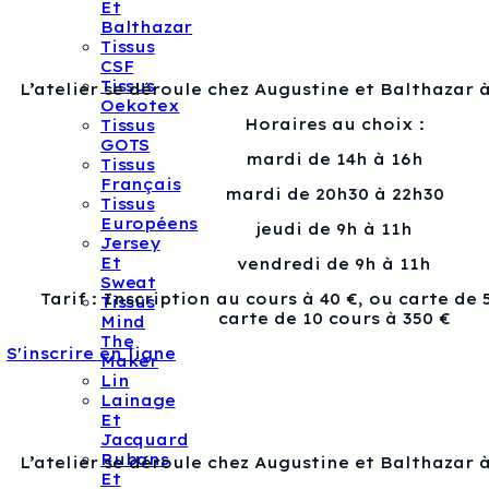
Et
Balthazar
Tissus
CSF
Tissus
L’atelier se déroule chez Augustine et Balthazar à
Oekotex
Horaires au choix :
Tissus
GOTS
mardi de 14h à 16h
Tissus
Français
mardi de 20h30 à 22h30
Tissus
Européens
jeudi de 9h à 11h
Jersey
Et
vendredi de 9h à 11h
Sweat
Tarif : Inscription au cours à 40 €, ou carte de 
Tissus
carte de 10 cours à 350 €
Mind
The
S'inscrire en ligne
Maker
Lin
Lainage
Et
Jacquard
Rubans
L’atelier se déroule chez Augustine et Balthazar à
Et