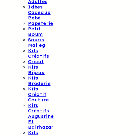
Adultes
Idées
Cadeaux
Bébé
Papèterie
Petit
Boum
Souris
Maileg
Kits
Créatifs
Cricut
Kits
Bijoux
Kits
Broderie
Kits
Créatif
Couture
Kits
Créatifs
Augustine
Et
Balthazar
Kits