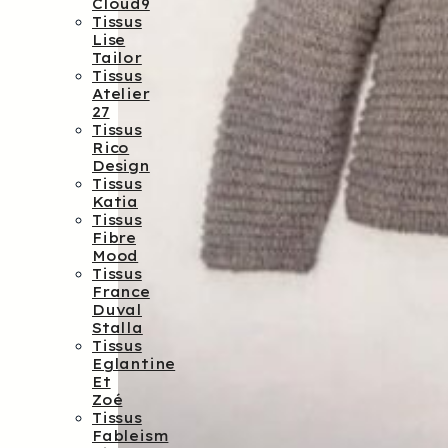
Cloud9
Tissus
Lise
Tailor
Tissus
Atelier
27
Tissus
Rico
Design
Tissus
Katia
Tissus
Fibre
Mood
Tissus
France
Duval
Stalla
Tissus
Eglantine
Et
Zoé
Tissus
Fableism