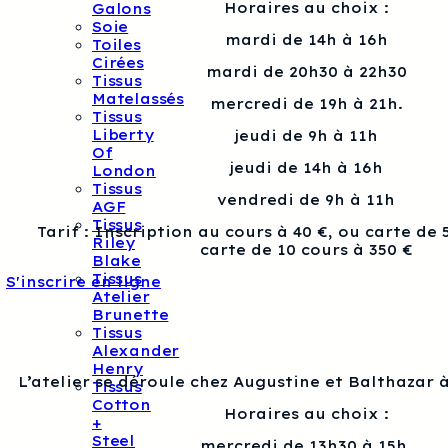
Horaires au choix :
Galons
Soie
mardi de 14h à 16h
Toiles
Cirées
mardi de 20h30 à 22h30
Tissus
Matelassés
mercredi de 19h à 21h.
Tissus
Liberty
jeudi de 9h à 11h
Of
jeudi de 14h à 16h
London
Tissus
vendredi de 9h à 11h
AGF
Tissus
Tarif : Inscription au cours à 40 €, ou carte de 
Riley
carte de 10 cours à 350 €
Blake
Tissus
S'inscrire en ligne
Atelier
Brunette
Tissus
Alexander
Henry
L’atelier se déroule chez Augustine et Balthazar à
Tissus
Cotton
Horaires au choix :
+
Steel
mercredi de 13h30 à 15h