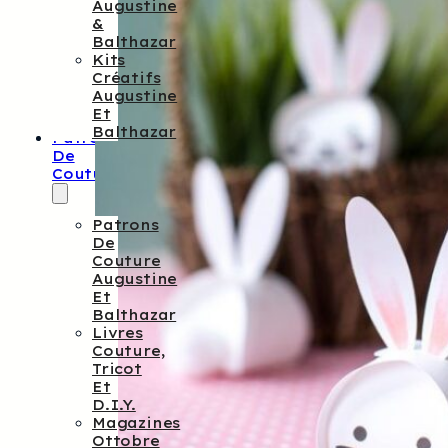
Augustine
&
Balthazar
Kits
Créatifs
Augustine
Et
Balthazar
Patrons
De
Couture
Patrons
De
Couture
Augustine
Et
Balthazar
Livres
Couture,
Tricot
Et
D.I.Y.
Magazines
Ottobre