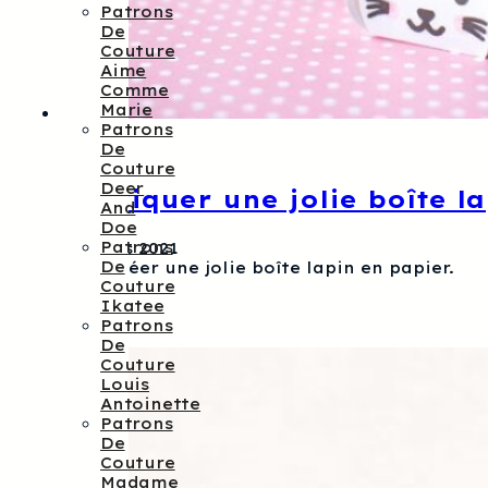
Patrons
De
Couture
Aime
Comme
Marie
Patrons
De
Couture
Deer
Fabriquer une jolie boîte l
And
Doe
Patrons
30 mars 2021
De
Pour créer une jolie boîte lapin en papier.
Couture
Ikatee
Patrons
De
Couture
Louis
Antoinette
Patrons
De
Couture
Madame