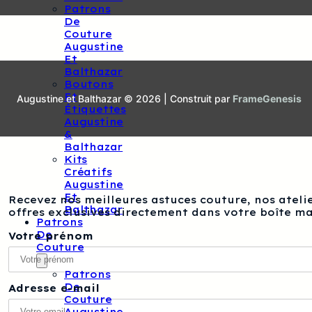
Patrons
De
Couture
Augustine
Et
Balthazar
Boutons
Et
Augustine et Balthazar © 2026 | Construit par
FrameGenesis
Étiquettes
Augustine
&
Balthazar
Kits
Créatifs
Augustine
Et
Recevez nos meilleures astuces couture, nos atelie
Balthazar
offres exclusives directement dans votre boîte ma
Patrons
De
Votre prénom
Couture
Patrons
De
Adresse e-mail
Couture