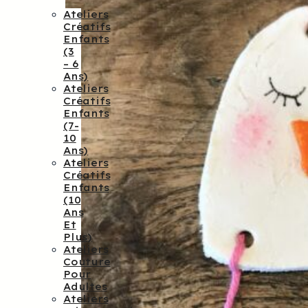
Ateliers
Créatifs
Enfants
(3
– 6
Ans)
Ateliers
Créatifs
Enfants
(7-
10
Ans)
Ateliers
Créatifs
Enfants
(10
Ans
Et
Plus)
Ateliers
Couture
Pour
Adultes
Ateliers