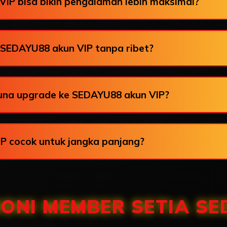
IP bisa bikin pengalaman lebih maksimal?
 SEDAYU88 akun VIP tanpa ribet?
una upgrade ke SEDAYU88 akun VIP?
 cocok untuk jangka panjang?
ONI MEMBER SETIA S