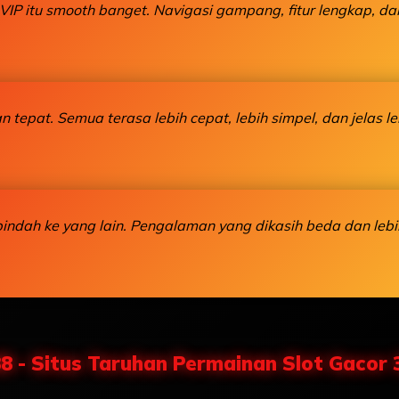
VIP itu smooth banget. Navigasi gampang, fitur lengkap, da
epat. Semua terasa lebih cepat, lebih simpel, dan jelas leb
pindah ke yang lain. Pengalaman yang dikasih beda dan lebi
 - Situs Taruhan Permainan Slot Gacor 