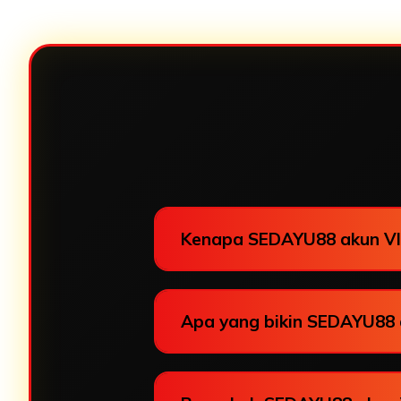
Loading...
Kenapa SEDAYU88 akun VIP
Apa yang bikin SEDAYU88 a