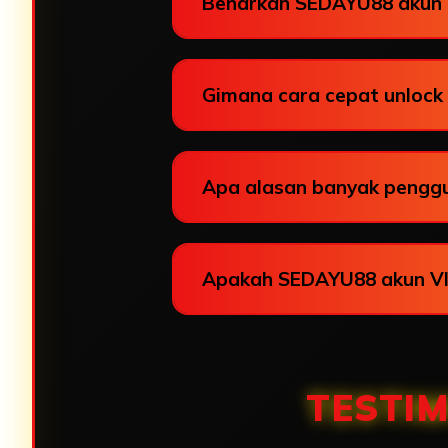
Benarkah SEDAYU88 akun V
Gimana cara cepat unlock
Apa alasan banyak pengg
Apakah SEDAYU88 akun VIP
TESTIM