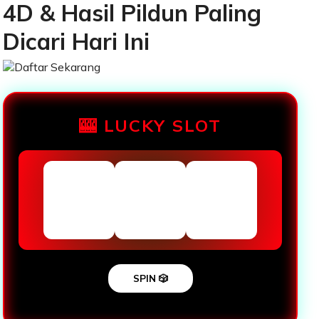
4D & Hasil Pildun Paling
Dicari Hari Ini
🎰 LUCKY SLOT
SPIN 🎲