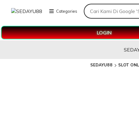
Skip
Search
to
SEDAYU88
Categories
for
Content
items
or
shops
LOGIN
SEDA
SEDAYU88
SLOT ONL